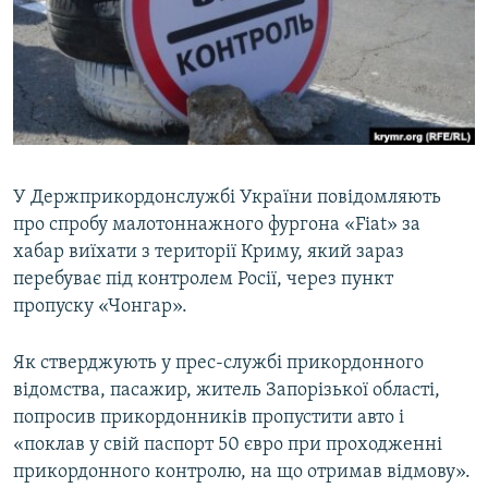
ВІДЕОУРОКИ «ELIFBE»
Русский
СВІДЧЕННЯ ОКУПАЦІЇ
Qırımtatar
УКРАЇНСЬКА ПРОБЛЕМА КРИМУ
ДОЛУЧАЙСЯ!
ІНФОГРАФІКА
У Держприкордонслужбі України повідомляють
про спробу малотоннажного фургона «Fiat» за
Усі сайти RFE/RL
хабар виїхати з території Криму, який зараз
перебуває під контролем Росії, через пункт
пропуску «Чонгар».
Як стверджують у прес-службі прикордонного
відомства, пасажир, житель Запорізької області,
попросив прикордонників пропустити авто і
«поклав у свій паспорт 50 євро при проходженні
прикордонного контролю, на що отримав відмову».