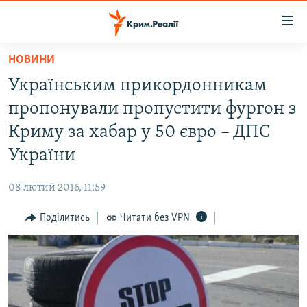
Доступність
посилання
Перейти
НОВИНИ
до
НОВИНИ
Українським прикордонникам
основного
ВОДА.КРИМ
матеріалу
пропонували пропустити фургон з
ВІДЕО ТА ФОТО
Перейти
Криму за хабар у 50 євро – ДПС
до
ПОЛІТИКА
України
основної
БЛОГИ
навігації
08 лютий 2016, 11:59
Перейти
ПОГЛЯД
до
Поділитись
Читати без VPN
ІНТЕРВ'Ю
пошуку
ВСЕ ЗА ДЕНЬ
СПЕЦПРОЕКТИ
ЯК ОБІЙТИ БЛОКУВАННЯ
ДЕПОРТАЦІЯ