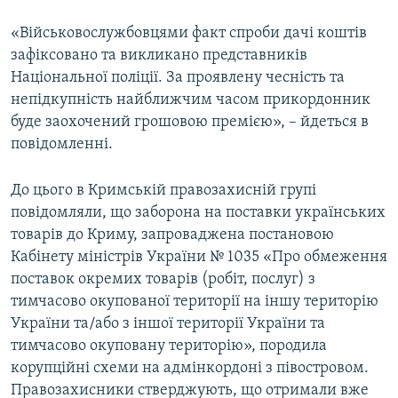
«Військовослужбовцями факт спроби дачі коштів
зафіксовано та викликано представників
Національної поліції. За проявлену чесність та
непідкупність найближчим часом прикордонник
буде заохочений грошовою премією», – йдеться в
повідомленні.
До цього в Кримській правозахисній групі
повідомляли, що заборона на поставки українських
товарів до Криму, запроваджена постановою
Кабінету міністрів України № 1035 «Про обмеження
поставок окремих товарів (робіт, послуг) з
тимчасово окупованої території на іншу територію
України та/або з іншої території України та
тимчасово окуповану територію», породила
корупційні схеми на адмінкордоні з півостровом.
Правозахисники стверджують, що отримали вже