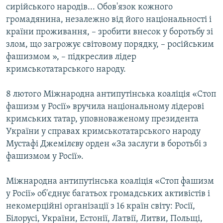
сирійського народів... Обов'язок кожного
громадянина, незалежно від його національності і
країни проживання, – зробити внесок у боротьбу зі
злом, що загрожує світовому порядку, – російським
фашизмом », – підкреслив лідер
кримськотатарського народу.
8 лютого Міжнародна антипутінська коаліція «Стоп
фашизм у Росії» вручила національному лідерові
кримських татар, уповноваженому президента
України у справах кримськотатарського народу
Мустафі Джемілєву орден «За заслуги в боротьбі з
фашизмом у Росії».
Міжнародна антипутінська коаліція «Стоп фашизм
у Росії» об'єднує багатьох громадських активістів і
некомерційні організації з 16 країн світу: Росії,
Білорусі, України, Естонії, Латвії, Литви, Польщі,