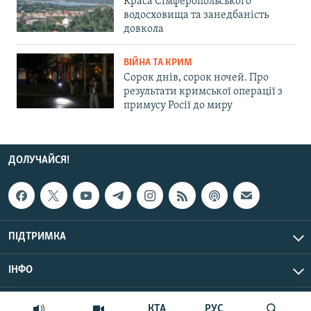
Краса Сімферопольського
водосховища та занедбаність
довкола
ВІЙНА ТА КРИМ
Сорок днів, сорок ночей. Про
результати кримської операції з
примусу Росії до миру
ДОЛУЧАЙСЯ!
ПІДТРИМКА
ІНФО
© Крим.Реалії, 2026 | Усі права застережено.
КТА
РУС