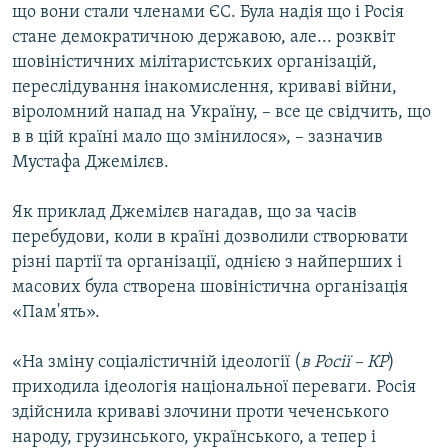
що вони стали членами ЄС. Була надія що і Росія
стане демократичною державою, але... розквіт
шовіністичних мілітаристських організацій,
переслідування інакомислення, криваві війни,
віроломний напад на Україну, – все це свідчить, що
в в цій країні мало що змінилося», – зазначив
Мустафа Джемілєв.
Як приклад Джемілєв нагадав, що за часів
перебудови, коли в країні дозволили створювати
різні партії та організації, однією з найперших і
масових була створена шовіністична організація
«Пам'ять».
«На зміну соціалістичній ідеології (
в Росії – КР
)
приходила ідеологія національної переваги. Росія
здійснила криваві злочини проти чеченського
народу, грузинського, українського, а тепер і