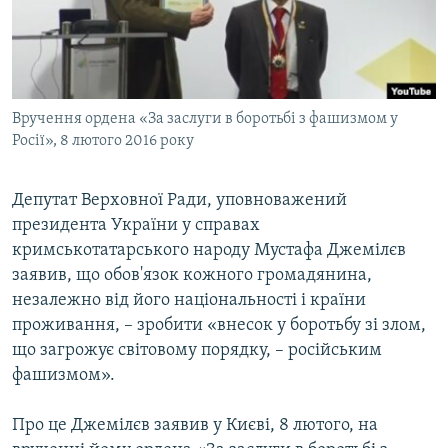
ВІДЕОУРОКИ «ELIFBE»
Русский
СВІДЧЕННЯ ОКУПАЦІЇ
Qırımtatar
УКРАЇНСЬКА ПРОБЛЕМА КРИМУ
Вручення ордена «За заслуги в боротьбі з фашизмом у
ДОЛУЧАЙСЯ!
ІНФОГРАФІКА
Росії», 8 лютого 2016 року
Депутат Верховної Ради, уповноважений
Усі сайти RFE/RL
президента України у справах
кримськотатарського народу Мустафа Джемілєв
заявив, що обов'язок кожного громадянина,
незалежно від його національності і країни
проживання, – зробити «внесок у боротьбу зі злом,
що загрожує світовому порядку, – російським
фашизмом».
Про це Джемілєв заявив у Києві, 8 лютого, на