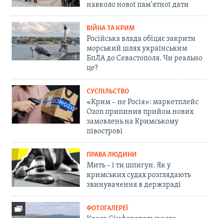
навколо нової пам'ятної дати
ВІЙНА ТА КРИМ
Російська влада обіцяє закрити
морський шлях українським
БпЛА до Севастополя. Чи реально
це?
СУСПІЛЬСТВО
«Крим – не Росія»: маркетплейс
Ozon припинив прийом нових
замовлень на Кримському
півострові
ПРАВА ЛЮДИНИ
Мить – і ти шпигун. Як у
кримських судах розглядають
звинувачення в держзраді
ФОТОГАЛЕРЕЇ