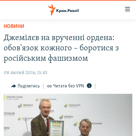
Доступність
посилання
Перейти
НОВИНИ
до
НОВИНИ
Джемілєв на врученні ордена:
основного
ВОДА.КРИМ
матеріалу
обов'язок кожного – боротися з
ВІДЕО ТА ФОТО
Перейти
російським фашизмом
до
ПОЛІТИКА
основної
08 лютий 2016, 15:43
БЛОГИ
навігації
Перейти
Поділитись
Читати без VPN
ПОГЛЯД
до
ІНТЕРВ'Ю
пошуку
ВСЕ ЗА ДЕНЬ
СПЕЦПРОЕКТИ
ЯК ОБІЙТИ БЛОКУВАННЯ
ДЕПОРТАЦІЯ