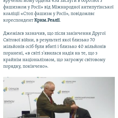
врученні йому ордена «За заслуги в боротьбі з
фашизмом у Росії» від Міжнародної антипутінської
коаліції «Стоп фашизм у Росії», повідомляє
кореспондент
Крим.Реалії
.
Джемілєв зазначив, що після закінчення Другої
Світової війни, в результаті якої близько 70
мільйонів осіб були вбиті і близько 40 мільйонів
поранені, «в світі з'явилася надія на те, що з
крайнім націоналізмом, що загрожує світовому
порядку, покінчено».