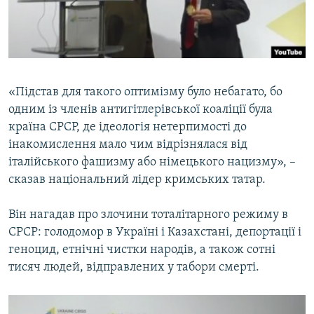
«Підстав для такого оптимізму було небагато, бо
одним із членів антигітлерівської коаліції була
країна СРСР, де ідеологія нетерпимості до
інакомислення мало чим відрізнялася від
італійського фашизму або німецького нацизму», –
сказав національний лідер кримських татар.
Він нагадав про злочини тоталітарного режиму в
СРСР: голодомор в Україні і Казахстані, депортації і
геноцид, етнічні чистки народів, а також сотні
тисяч людей, відправлених у табори смерті.