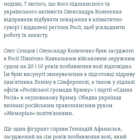
неділю, 7 лютого, що його підзахисного та
українського активіста Олександра Кольченка
відправили відбувати покарання в кліматично
суворі і віддалені регіони Росії, щоб ускладнити
роботу їх захисту.
Олег Сенцов і Олександр Кольченко були засуджені
в Росії Північно-Кавказьким військовим окружним
судом на 20 і 10 років позбавлення волі відповідно.
Їм були висунуті звинувачення в підготовці підриву
пам'ятника Леніну в Сімферополі, а також у підпалі
офісів «Російської громади Криму» і партії «Єдина
Росія» в окупованому Криму. Обидва українця
визнані російським правозахисним рухом
«Меморіал» політв'язнями.
Ще один фігурант справи Геннадій Афанасьєв,
засуджений на сім років позбавлення волі, який