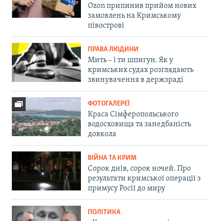
Ozon припинив прийом нових
замовлень на Кримському
півострові
ПРАВА ЛЮДИНИ
Мить – і ти шпигун. Як у
кримських судах розглядають
звинувачення в держзраді
ФОТОГАЛЕРЕЇ
Краса Сімферопольського
водосховища та занедбаність
довкола
ВІЙНА ТА КРИМ
Сорок днів, сорок ночей. Про
результати кримської операції з
примусу Росії до миру
ПОЛІТИКА