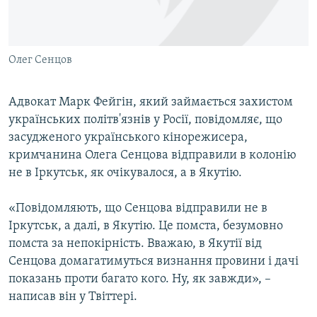
ВІДЕОУРОКИ «ELIFBE»
Русский
СВІДЧЕННЯ ОКУПАЦІЇ
Qırımtatar
Олег Сенцов
УКРАЇНСЬКА ПРОБЛЕМА КРИМУ
ДОЛУЧАЙСЯ!
ІНФОГРАФІКА
Адвокат Марк Фейгін, який займається захистом
українських політв'язнів у Росії, повідомляє, що
засудженого українського кінорежисера,
Усі сайти RFE/RL
кримчанина Олега Сенцова відправили в колонію
не в Іркутськ, як очікувалося, а в Якутію.
«Повідомляють, що Сенцова відправили не в
Іркутськ, а далі, в Якутію. Це помста, безумовно
помста за непокірність. Вважаю, в Якутії від
Сенцова домагатимуться визнання провини і дачі
показань проти багато кого. Ну, як завжди», –
написав він у Твіттері.