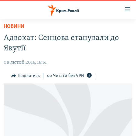
Доступність
посилання
Перейти
НОВИНИ
до
НОВИНИ
Адвокат: Сенцова етапували до
основного
ВОДА.КРИМ
матеріалу
Якутії
ВІДЕО ТА ФОТО
Перейти
до
08 лютий 2016, 16:51
ПОЛІТИКА
основної
БЛОГИ
Поділитись
Читати без VPN
навігації
Перейти
ПОГЛЯД
до
ІНТЕРВ'Ю
пошуку
ВСЕ ЗА ДЕНЬ
СПЕЦПРОЕКТИ
ЯК ОБІЙТИ БЛОКУВАННЯ
ДЕПОРТАЦІЯ