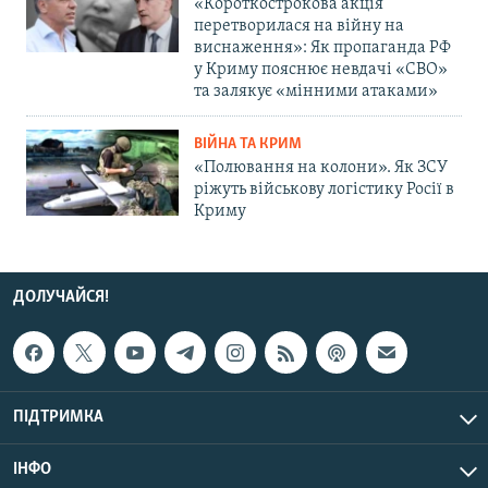
«Короткострокова акція
перетворилася на війну на
виснаження»: Як пропаганда РФ
у Криму пояснює невдачі «СВО»
та залякує «мінними атаками»
ВІЙНА ТА КРИМ
«Полювання на колони». Як ЗСУ
ріжуть військову логістику Росії в
Криму
ДОЛУЧАЙСЯ!
ПІДТРИМКА
ІНФО