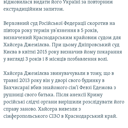
відмовилася видати його Україні за повторним
екстрадиційним запитом.
Верховний суд Російської Федерації скоротив на
півтора року термін ув'язнення в 5 років,
визначений Краснодарським крайовим судом для
Хайсера Джемілєва. При цьому Дніпровський суд
Києва в квітні 2015 року визначив йому покарання
у вигляді 3 років і 8 місяців позбавлення волі.
Хайсера Джемілєва звинувачували в тому, що в
травні 2013 року він у дворі свого будинку в
Бахчисараї вбив знайомого сім'ї Февзі Едемова з
рушниці свого батька. Після анексії Криму
російські слідчі органи вирішили розслідувати його
справу заново. Хайсера вивезли з
сімферопольського СІЗО в Краснодарський край.