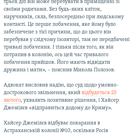
трьох діб він може перебувати в приміщенні зі
своїми родичами. Без будь-яких кліток,
наручників, скла, безпосередньо при людському
контакті. Це перше побачення, яке йому було
забезпечене з тієї причини, що до цього він
перебував у слідчому ізоляторі, там не передбачені
тривалі побачення. І тільки після того, як він
потрапив в колонію, ось цей час тривалого
побачення прийшов. Його мають відвідати
дружина і мати», – пояснив Микола Полозов.
Адвокат висловив надію, що суд щодо умовно-
дострокового звільнення, який
відбудеться 25
лютого
, ухвалить позитивне рішення, і Хайсер
Джемілєв «відправиться додому до Криму».
Хайсер Джемілєв відбуває покарання в
Астраханській колонії №10, оскільки Росія