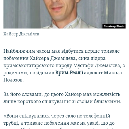
ВІДЕОУРОКИ «ELIFBE»
Русский
СВІДЧЕННЯ ОКУПАЦІЇ
Qırımtatar
УКРАЇНСЬКА ПРОБЛЕМА КРИМУ
Хайсер Джемілєв
ДОЛУЧАЙСЯ!
ІНФОГРАФІКА
Найближчим часом має відбутися перше тривале
побачення Хайсера Джемілєва, сина лідера
Усі сайти RFE/RL
кримськотатарського народу Мустафи Джемілєва, з
родичами, повідомив
Крим.Реалії
адвокат Микола
Полозов.
За його словами, до цього Хайсер мав можливість
лише короткого спілкування зі своїми близькими.
«Вони спілкувалися через скло по телефонній
трубці, а тривале побачення має на увазі, що до