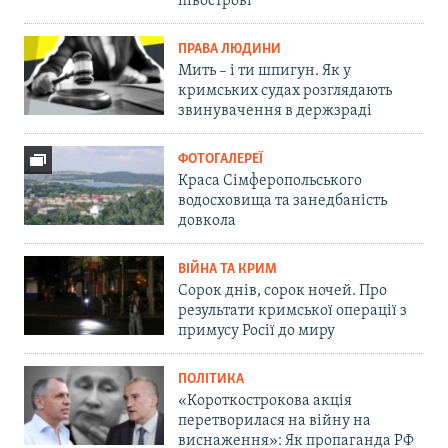
півострові
ПРАВА ЛЮДИНИ
Мить – і ти шпигун. Як у
кримських судах розглядають
звинувачення в держзраді
ФОТОГАЛЕРЕЇ
Краса Сімферопольського
водосховища та занедбаність
довкола
ВІЙНА ТА КРИМ
Сорок днів, сорок ночей. Про
результати кримської операції з
примусу Росії до миру
ПОЛІТИКА
«Короткострокова акція
перетворилася на війну на
виснаження»: Як пропаганда РФ