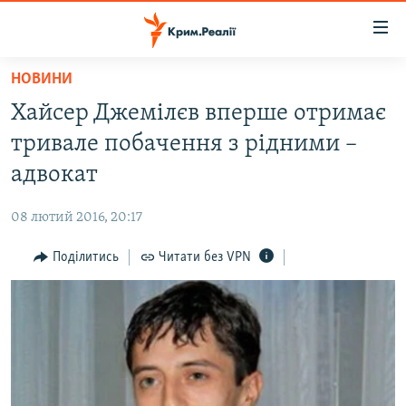
Доступність
посилання
Перейти
НОВИНИ
до
НОВИНИ
Хайсер Джемілєв вперше отримає
основного
ВОДА.КРИМ
матеріалу
тривале побачення з рідними –
ВІДЕО ТА ФОТО
Перейти
адвокат
до
ПОЛІТИКА
основної
08 лютий 2016, 20:17
БЛОГИ
навігації
Перейти
Поділитись
Читати без VPN
ПОГЛЯД
до
ІНТЕРВ'Ю
пошуку
ВСЕ ЗА ДЕНЬ
СПЕЦПРОЕКТИ
ЯК ОБІЙТИ БЛОКУВАННЯ
ДЕПОРТАЦІЯ