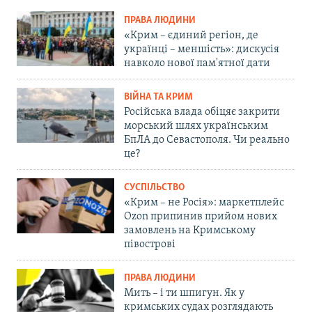
ПРАВА ЛЮДИНИ
«Крим – єдиний регіон, де
українці – меншість»: дискусія
навколо нової пам'ятної дати
ВІЙНА ТА КРИМ
Російська влада обіцяє закрити
морський шлях українським
БпЛА до Севастополя. Чи реально
це?
СУСПІЛЬСТВО
«Крим – не Росія»: маркетплейс
Ozon припинив прийом нових
замовлень на Кримському
півострові
ПРАВА ЛЮДИНИ
Мить – і ти шпигун. Як у
кримських судах розглядають