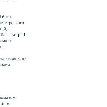
і його
отатарського
цій,
його зустрічі
ського
ов.
секретаря Ради
димир
пломатом,
аніше