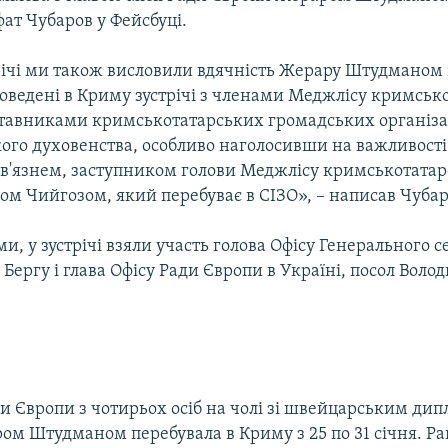
ат Чубаров у Фейсбуці.
річі ми також висловили вдячність Жерару Штудманом 
роведені в Криму зустрічі з членами Меджлісу кримськ
ставниками кримськотатарських громадських організа
го духовенства, особливо наголосивши на важливості 
 в'язнем, заступником голови Меджлісу кримськотатар
ом Чийгозом, який перебуває в СІЗО», – написав Чубар
ми, у зустрічі взяли участь голова Офісу Генерального 
Бергу і глава Офісу Ради Європи в Україні, посол Воло
и Європи з чотирьох осіб на чолі зі швейцарським ди
ом Штудманом перебувала в Криму з 25 по 31 січня. Р