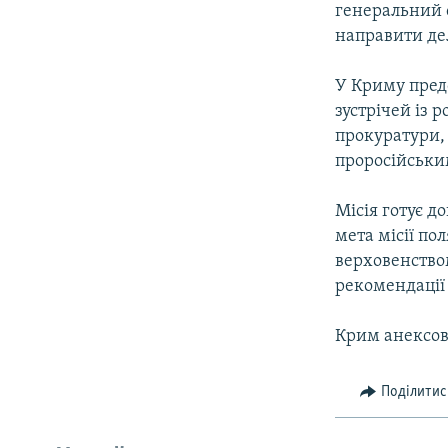
генеральний 
направити дел
У Криму пред
зустрічей із 
прокуратури,
проросійськи
Місія готує д
мета місії по
верховенством
рекомендації 
Крим анексов
Поділитис