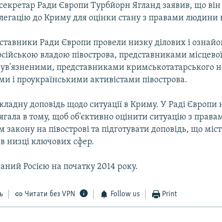
секретар Ради Європи Турбйорн Ягланд заявив, що він
егацію до Криму для оцінки стану з правами людини н
ставники Ради Європи провели низку ділових і озна
російською владою півострова, представниками місцево
 ув'язненими, представниками кримськотатарського н
ми і проукраїнськими активістами півострова.
окладну доповідь щодо ситуації в Криму. У Раді Європи
лягала в тому, щоб об'єктивно оцінити ситуацію з прав
 закону на півострові та підготувати доповідь, що міс
в низці ключових сфер.
аний Росією на початку 2014 року.
ь
Читати без VPN
Follow us
Print