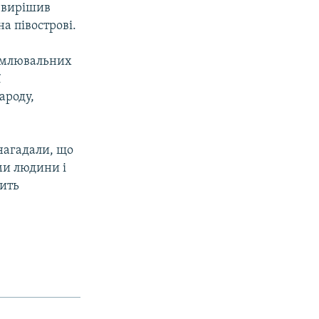
 вирішив
а півострові.
йомлювальних
ї
ароду,
 нагадали, що
ами людини і
тить