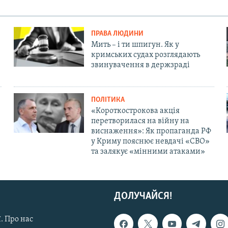
ПРАВА ЛЮДИНИ
Мить – і ти шпигун. Як у
кримських судах розглядають
звинувачення в держзраді
ПОЛІТИКА
«Короткострокова акція
перетворилася на війну на
виснаження»: Як пропаганда РФ
у Криму пояснює невдачі «СВО»
та залякує «мінними атаками»
ДОЛУЧАЙСЯ!
. Про нас