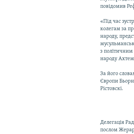
ВІДЕОУРОКИ «ELIFBE»
повідомив Реф
СВІДЧЕННЯ ОКУПАЦІЇ
«Під час зуст
УКРАЇНСЬКА ПРОБЛЕМА КРИМУ
колегам за п
ІНФОГРАФІКА
народу, пред
мусульмансько
з політичним
народу Ахтем
За його слова
Європи Бьорн 
Рістовскі.
Делегація Рад
послом Жерар