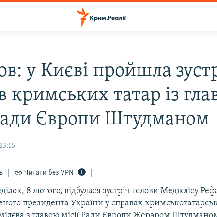
ов: у Києві пройшла зуст
в кримських татар із гл
 Ради Європи Штудманом
23:15
ь
Читати без VPN
еділок, 8 лютого, відбулася зустріч голови Меджлісу Ре
еного президента України у справах кримськотатарсь
ілєва з главою місії Ради Європи Жераром Штудманом