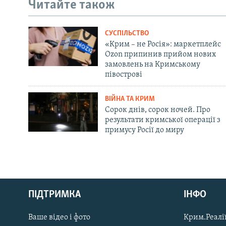
Читайте також
СУСПІЛЬСТВО
«Крим – не Росія»: маркетплейс
Ozon припинив прийом нових
замовлень на Кримському
півострові
ВІЙНА ТА КРИМ
Сорок днів, сорок ночей. Про
результати кримської операції з
примусу Росії до миру
Русский
Qırımtatar
ПІДТРИМКА
ІНФО
Ваше відео і фото
Крим.Реалії
ДОЛУЧАЙСЯ!