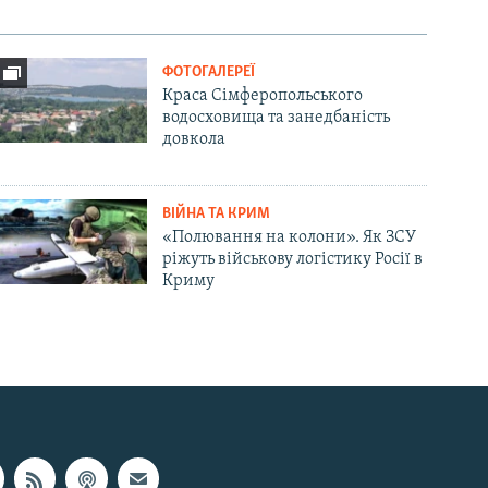
ФОТОГАЛЕРЕЇ
Краса Сімферопольського
водосховища та занедбаність
довкола
ВІЙНА ТА КРИМ
«Полювання на колони». Як ЗСУ
ріжуть військову логістику Росії в
Криму