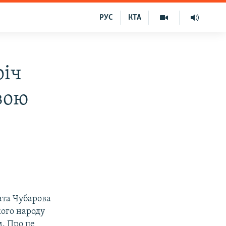
РУС
КТА
річ
авою
фата Чубарова
кого народу
. Про це