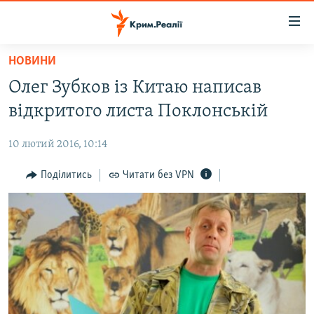
Доступність
посилання
Перейти
НОВИНИ
до
НОВИНИ
Олег Зубков із Китаю написав
основного
ВОДА.КРИМ
матеріалу
відкритого листа Поклонській
ВІДЕО ТА ФОТО
Перейти
до
10 лютий 2016, 10:14
ПОЛІТИКА
основної
БЛОГИ
Поділитись
Читати без VPN
навігації
Перейти
ПОГЛЯД
до
ІНТЕРВ'Ю
пошуку
ВСЕ ЗА ДЕНЬ
СПЕЦПРОЕКТИ
ЯК ОБІЙТИ БЛОКУВАННЯ
ДЕПОРТАЦІЯ