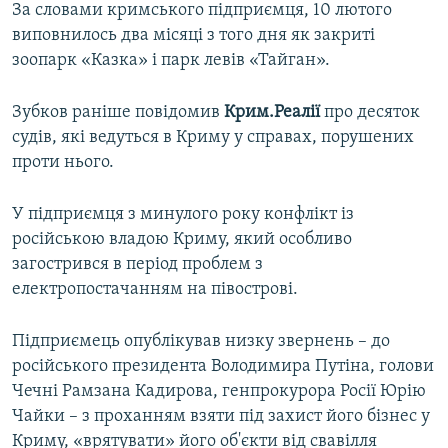
За словами кримського підприємця, 10 лютого
виповнилось два місяці з того дня як закриті
зоопарк «Казка» і парк левів «Тайган».
Зубков раніше повідомив
Крим.Реалії
про десяток
судів, які ведуться в Криму у справах, порушених
проти нього.
У підприємця з минулого року конфлікт із
російською владою Криму, який особливо
загострився в період проблем з
електропостачанням на півострові.
Підприємець опублікував низку звернень – до
російського президента Володимира Путіна, голови
Чечні Рамзана Кадирова, генпрокурора Росії Юрію
Чайки – з проханням взяти під захист його бізнес у
Криму, «врятувати» його об'єкти від свавілля