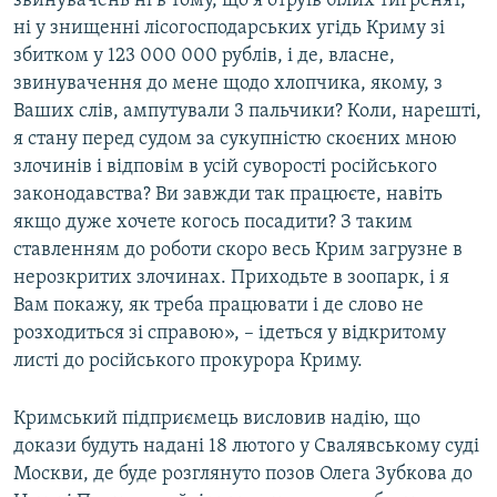
звинувачень ні в тому, що я отруїв білих тигренят,
ні у знищенні лісогосподарських угідь Криму зі
збитком у 123 000 000 рублів, і де, власне,
звинувачення до мене щодо хлопчика, якому, з
Ваших слів, ампутували 3 пальчики? Коли, нарешті,
я стану перед судом за сукупністю скоєних мною
злочинів і відповім в усій суворості російського
законодавства? Ви завжди так працюєте, навіть
якщо дуже хочете когось посадити? З таким
ставленням до роботи скоро весь Крим загрузне в
нерозкритих злочинах. Приходьте в зоопарк, і я
Вам покажу, як треба працювати і де слово не
розходиться зі справою», – ідеться у відкритому
листі до російського прокурора Криму.
Кримський підприємець висловив надію, що
докази будуть надані 18 лютого у Свалявському суді
Москви, де буде розглянуто позов Олега Зубкова до