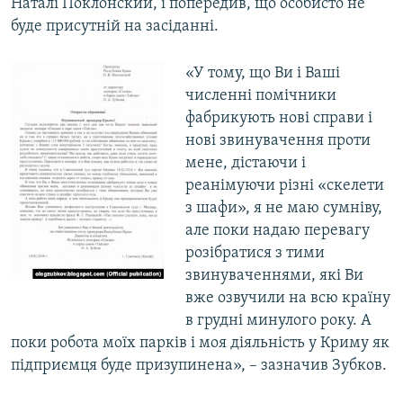
Наталі Поклонский, і попередив, що особисто не
буде присутній на засіданні.
«У тому, що Ви і Ваші
численні помічники
фабрикують нові справи і
нові звинувачення проти
мене, дістаючи і
реанімуючи різні «скелети
з шафи», я не маю сумніву,
але поки надаю перевагу
розібратися з тими
звинуваченнями, які Ви
вже озвучили на всю країну
в грудні минулого року. А
поки робота моїх парків і моя діяльність у Криму як
підприємця буде призупинена», – зазначив Зубков.