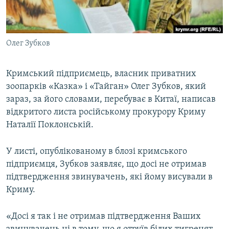
ВІДЕОУРОКИ «ELIFBE»
Русский
СВІДЧЕННЯ ОКУПАЦІЇ
Qırımtatar
Олег Зубков
УКРАЇНСЬКА ПРОБЛЕМА КРИМУ
ДОЛУЧАЙСЯ!
ІНФОГРАФІКА
Кримський підприємець, власник приватних
зоопарків «Казка» і «Тайган» Олег Зубков, який
зараз, за його словами, перебуває в Китаї, написав
Усі сайти RFE/RL
відкритого листа російському прокурору Криму
Наталії Поклонській.
У листі, опублікованому в блозі кримського
підприємця, Зубков заявляє, що досі не отримав
підтвердження звинувачень, які йому висували в
Криму.
«Досі я так і не отримав підтвердження Ваших