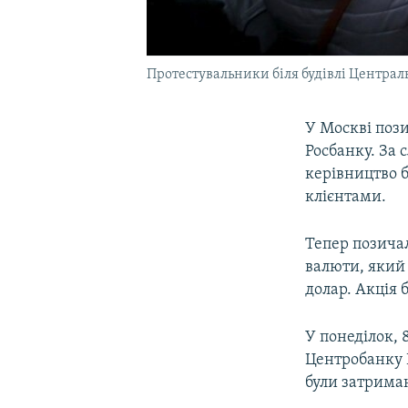
Протестувальники біля будівлі Централь
У Москві пози
Росбанку. За 
керівництво б
клієнтами.
Тепер позича
валюти, який 
долар. Акція 
У понеділок, 
Центробанку Р
були затриман