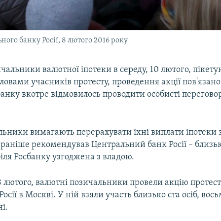
ного банку Росії, 8 лютого 2016 року
чальники валютної іпотеки в середу, 10 лютого, пікету
словами учасників протесту, проведення акції пов'язано
анку вкотре відмовилось проводити особисті переговор
льники вимагають перерахувати їхні виплати іпотеки 
раніше рекомендував Центральний банк Росії – близько
біля Росбанку узгоджена з владою.
8 лютого, валютні позичальники провели акцію протесту
осії в Москві. У ній взяли участь близько ста осіб, вос
і.