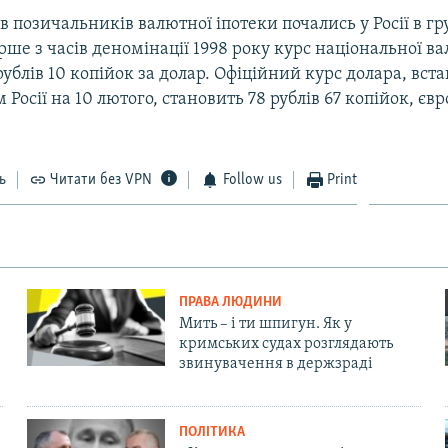
ів позичальників валютної іпотеки почались у Росії в гр
ерше з часів деномінації 1998 року курс національної в
ублів 10 копійок за долар. Офіційний курс долара, вс
Росії на 10 лютого, становить 78 рублів 67 копійок, євро
ь
Читати без VPN
Follow us
Print
ПРАВА ЛЮДИНИ
Мить – і ти шпигун. Як у
кримських судах розглядають
звинувачення в держзраді
ПОЛІТИКА