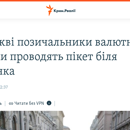
кві позичальники валют
и проводять пікет біля
нка
2:37
ь
Читати без VPN