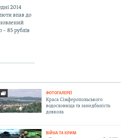
удні 2014
алюти впав до
тановлений
 – 85 рублів
ФОТОГАЛЕРЕЇ
Краса Сімферопольського
водосховища та занедбаність
довкола
ВІЙНА ТА КРИМ