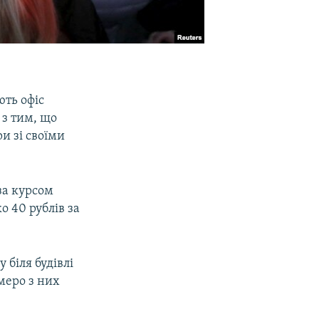
ють офіс
 з тим, що
и зі своїми
за курсом
 40 рублів за
 біля будівлі
ьмеро з них