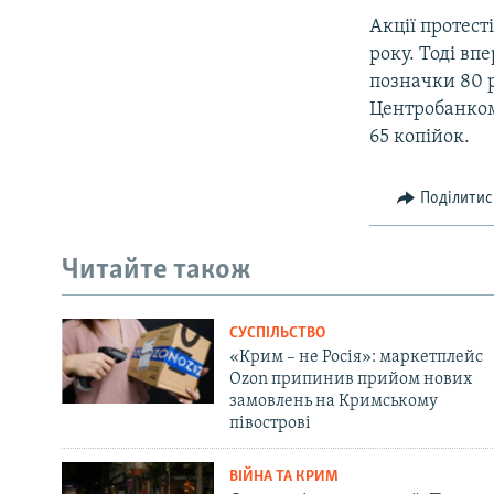
Акції протест
року. Тоді вп
позначки 80 р
Центробанком 
65 копійок.
Поділитис
Читайте також
СУСПІЛЬСТВО
«Крим – не Росія»: маркетплейс
Ozon припинив прийом нових
замовлень на Кримському
півострові
ВІЙНА ТА КРИМ