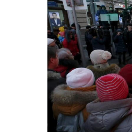
ВІДЕОУРОКИ «ELIFBE»
СВІДЧЕННЯ ОКУПАЦІЇ
УКРАЇНСЬКА ПРОБЛЕМА КРИМУ
ІНФОГРАФІКА