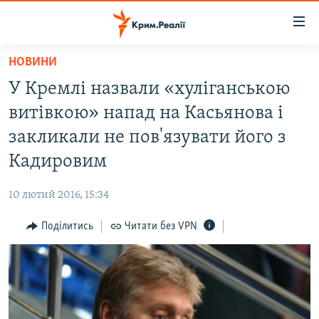
Доступність
посилання
Перейти
НОВИНИ
до
НОВИНИ
У Кремлі назвали «хуліганською
основного
ВОДА.КРИМ
матеріалу
витівкою» напад на Касьянова і
ВІДЕО ТА ФОТО
Перейти
закликали не пов'язувати його з
до
ПОЛІТИКА
Кадировим
основної
БЛОГИ
навігації
10 лютий 2016, 15:34
Перейти
ПОГЛЯД
до
Поділитись
Читати без VPN
ІНТЕРВ'Ю
пошуку
ВСЕ ЗА ДЕНЬ
СПЕЦПРОЕКТИ
ЯК ОБІЙТИ БЛОКУВАННЯ
ДЕПОРТАЦІЯ