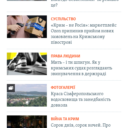
це?
СУСПІЛЬСТВО
«Крим – не Росія»: маркетплейс
Ozon припинив прийом нових
замовлень на Кримському
півострові
ПРАВА ЛЮДИНИ
Мить – і ти шпигун. Як у
кримських судах розглядають
звинувачення в держзраді
ФОТОГАЛЕРЕЇ
Краса Сімферопольського
водосховища та занедбаність
довкола
ВІЙНА ТА КРИМ
Сорок днів, сорок ночей. Про