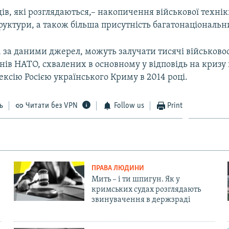
ів, які розглядаються,– накопичення військової техні
руктури, а також більша присутність багатонаціональн
і, за даними джерел, можуть залучати тисячі військово
ів НАТО, схвалених в основному у відповідь на кризу 
ксію Росією українського Криму в 2014 році.
ь
Читати без VPN
Follow us
Print
ПРАВА ЛЮДИНИ
Мить – і ти шпигун. Як у
кримських судах розглядають
звинувачення в держзраді