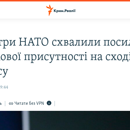
три НАТО схвалили поси
ової присутності на сход
су
9:44
ь
Читати без VPN