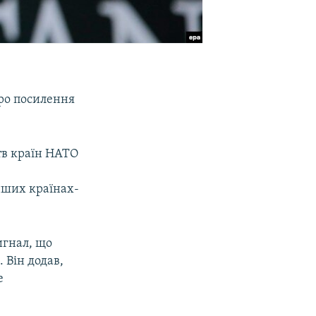
ро посилення
тв країн НАТО
нших країнах-
игнал, що
 Він додав,
е