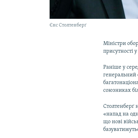
Єнс Столтенберґ
Міністри обо
присутності у
Раніше у сер
генеральний с
багатонаціона
союзниках біл
Столтенберґ н
«напад на одн
що нові війсь
базуватимуть