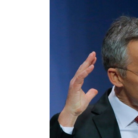
ВІДЕОУРОКИ «ELIFBE»
СВІДЧЕННЯ ОКУПАЦІЇ
УКРАЇНСЬКА ПРОБЛЕМА КРИМУ
ІНФОГРАФІКА