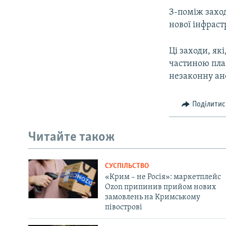
З-поміж заход
нової інфраст
Ці заходи, як
частиною план
незаконну ане
Поділитис
Читайте також
СУСПІЛЬСТВО
«Крим – не Росія»: маркетплейс
Ozon припинив прийом нових
замовлень на Кримському
півострові