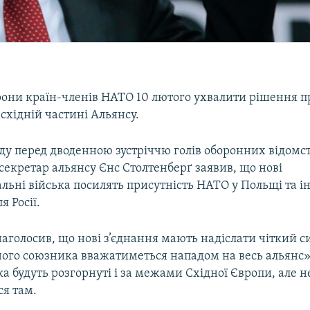
рони країн-членів НАТО 10 лютого ухвалити рішення п
 східній частині Альянсу.
еду перед дводенною зустріччю голів оборонних відомс
екретар альянсу Єнс Столтенберґ заявив, що нові
льні війська посилять присутність НАТО у Польщі та і
я Росії.
аголосив, що нові з’єднання мають надіслати чіткий с
ого союзника вважатиметься нападом на весь альянс».
ка будуть розгорнуті і за межами Східної Європи, але н
ся там.