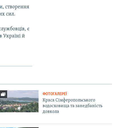
ки, створення
их сил.
службовців, є
в Україні й
ФОТОГАЛЕРЕЇ
Краса Сімферопольського
водосховища та занедбаність
довкола