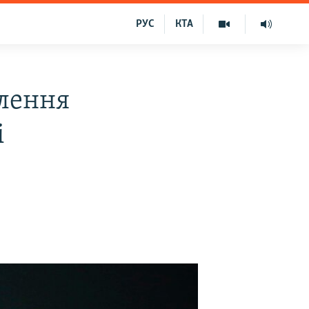
РУС
КТА
лення
і