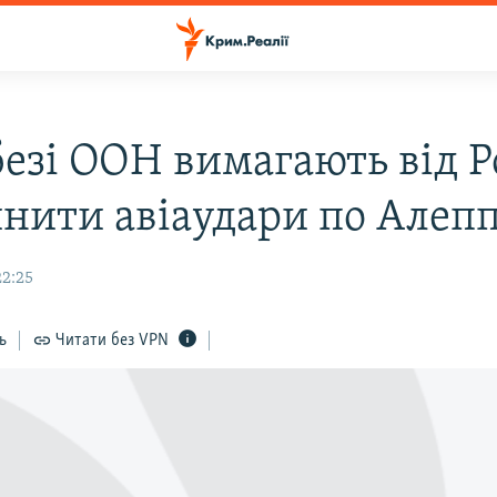
езі ООН вимагають від Р
нити авіаудари по Алеп
22:25
ь
Читати без VPN