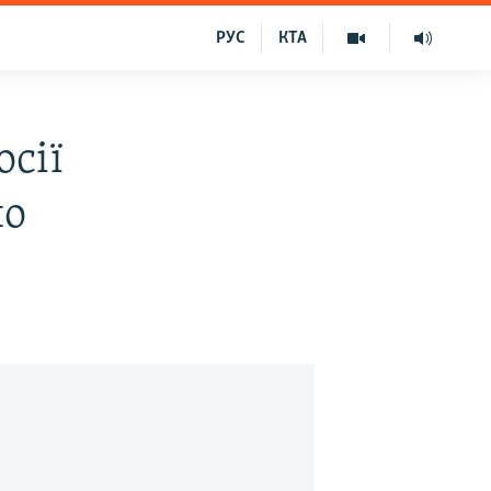
РУС
КТА
осії
по