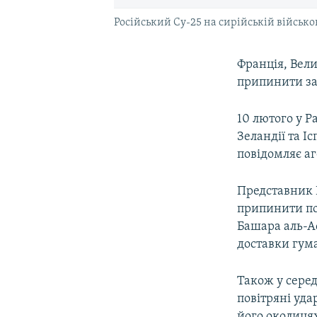
Російський Су-25 на сирійській військо
Франція, Вел
припинити зав
10 лютого у Р
Зеландії та І
повідомляє аг
Представник В
припинити по
Башара аль-А
доставки гум
Також у сере
повітряні уда
його околиця