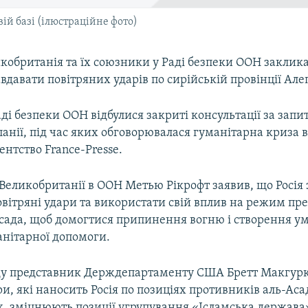
вій базі (ілюстраційне фото)
икобританія та їх союзники у Раді безпеки ООН заклик
давати повітряних ударів по сирійській провінції Але
аді безпеки ООН відбулися закриті консультації за запи
спанії, під час яких обговорювалася гуманітарна криза 
ентство France-Presse.
еликобританії в ООН Метью Рікрофт заявив, що Росія 
вітряні удари та використати свій вплив на режим пре
сада, щоб домогтися припинення вогню і створення ум
анітарної допомоги.
ду представник Держдепартаменту США Бретт Макгурк
ри, які наносить Росія по позиціях противників аль-Аса
х, зміцнюють позиції угрупування «Ісламська держава»