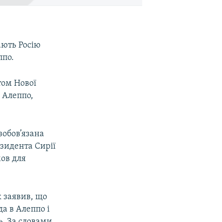
ають Росію
ппо.
том Нової
в Алеппо,
зобов’язана
зидента Сирії
ов для
 заявив, що
да в Алеппо і
. За словами