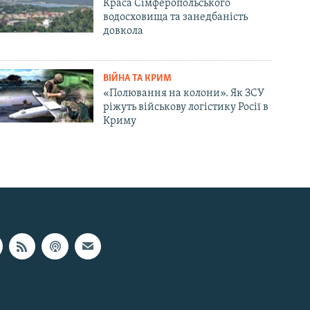
Краса Сімферопольського
водосховища та занедбаність
довкола
ВІЙНА ТА КРИМ
«Полювання на колони». Як ЗСУ
ріжуть військову логістику Росії в
Криму