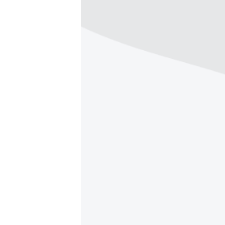
ВІДЕОУРОКИ «ELIFBE»
СВІДЧЕННЯ ОКУПАЦІЇ
УКРАЇНСЬКА ПРОБЛЕМА КРИМУ
ІНФОГРАФІКА