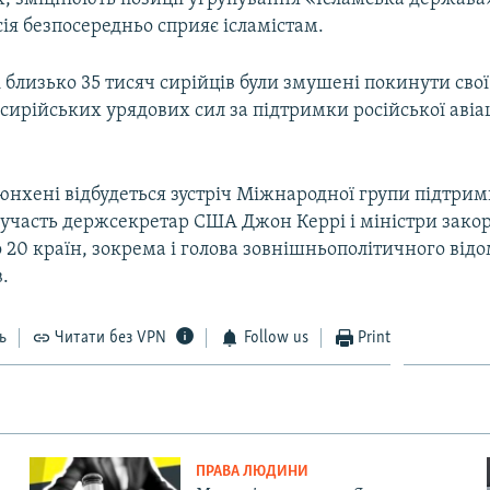
ія безпосередньо сприяє ісламістам.
і близько 35 тисяч сирійців були змушені покинути сво
 сирійських урядових сил за підтримки російської авіац
юнхені відбудеться зустріч Міжнародної групи підтримк
ь участь держсекретар США Джон Керрі і міністри зак
 20 країн, зокрема і голова зовнішньополітичного відом
.
ь
Читати без VPN
Follow us
Print
ПРАВА ЛЮДИНИ