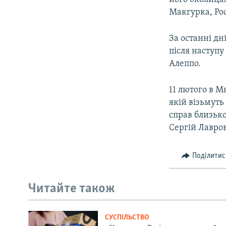
Макгурка, Рос
За останні дн
після наступу
Алеппо.
11 лютого в М
якій візьмут
справ близько
Сергій Лавров
Поділитис
Читайте також
СУСПІЛЬСТВО