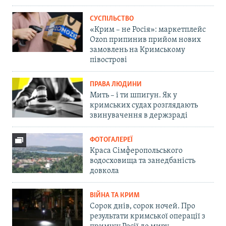
СУСПІЛЬСТВО
«Крим – не Росія»: маркетплейс
Ozon припинив прийом нових
замовлень на Кримському
півострові
ПРАВА ЛЮДИНИ
Мить – і ти шпигун. Як у
кримських судах розглядають
звинувачення в держзраді
ФОТОГАЛЕРЕЇ
Краса Сімферопольського
водосховища та занедбаність
довкола
ВІЙНА ТА КРИМ
Сорок днів, сорок ночей. Про
результати кримської операції з