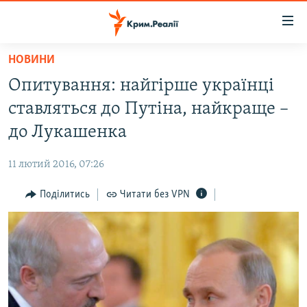
Доступність
посилання
Перейти
НОВИНИ
до
НОВИНИ
Опитування: найгірше українці
основного
ВОДА.КРИМ
матеріалу
ставляться до Путіна, найкраще –
ВІДЕО ТА ФОТО
Перейти
до Лукашенка
до
ПОЛІТИКА
основної
11 лютий 2016, 07:26
БЛОГИ
навігації
Перейти
Поділитись
Читати без VPN
ПОГЛЯД
до
ІНТЕРВ'Ю
пошуку
ВСЕ ЗА ДЕНЬ
СПЕЦПРОЕКТИ
ЯК ОБІЙТИ БЛОКУВАННЯ
ДЕПОРТАЦІЯ