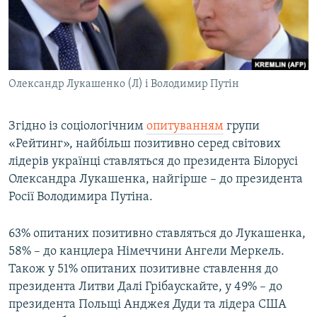
ВІДЕОУРОКИ «ELIFBE»
Русский
СВІДЧЕННЯ ОКУПАЦІЇ
Qırımtatar
УКРАЇНСЬКА ПРОБЛЕМА КРИМУ
Олександр Лукашенко (Л) і Володимир Путін
ДОЛУЧАЙСЯ!
ІНФОГРАФІКА
Згідно із соціологічним
опитуванням
групи
«Рейтинг», найбільш позитивно серед світових
Усі сайти RFE/RL
лідерів українці ставляться до президента Білорусі
Олександра Лукашенка, найгірше – до президента
Росії Володимира Путіна.
63% опитаних позитивно ставляться до Лукашенка,
58% – до канцлера Німеччини Ангели Меркель.
Також у 51% опитаних позитивне ставлення до
президента Литви Далі Грібаускайте, у 49% – до
президента Польщі Анджея Дуди та лідера США