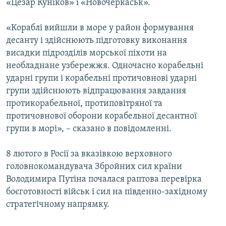
«Цезар Куніков» і «Новочеркаськ».
«Кораблі вийшли в море у район формування
десанту і здійснюють підготовку виконання
висадки підрозділів морської піхоти на
необладнане узбережжя. Одночасно корабельні
ударні групи і корабельні протичовнові ударні
групи здійснюють відпрацювання завдання
протикорабельної, протиповітряної та
протичовнової оборони корабельної десантної
групи в морі», – сказано в повідомленні.
8 лютого в Росії за вказівкою верховного
головнокомандувача Збройних сил країни
Володимира Путіна почалася раптова перевірка
боєготовності військ і сил на південно-західному
стратегічному напрямку.