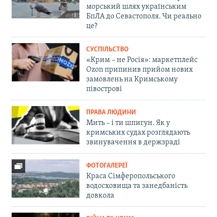
морський шлях українським
БпЛА до Севастополя. Чи реально
це?
СУСПІЛЬСТВО
«Крим – не Росія»: маркетплейс
Ozon припинив прийом нових
замовлень на Кримському
півострові
ПРАВА ЛЮДИНИ
Мить – і ти шпигун. Як у
кримських судах розглядають
звинувачення в держзраді
ФОТОГАЛЕРЕЇ
Краса Сімферопольського
водосховища та занедбаність
довкола