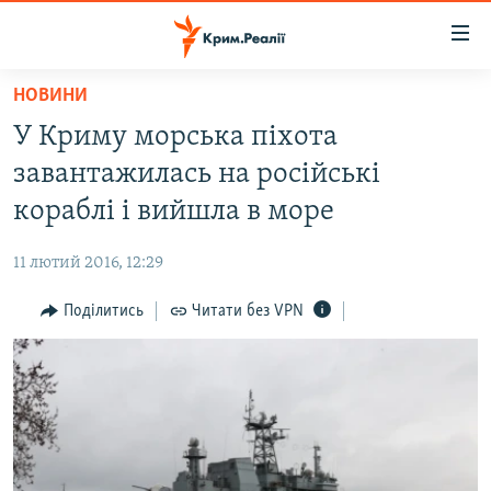
Доступність
посилання
Перейти
НОВИНИ
до
НОВИНИ
У Криму морська піхота
основного
ВОДА.КРИМ
матеріалу
завантажилась на російські
ВІДЕО ТА ФОТО
Перейти
кораблі і вийшла в море
до
ПОЛІТИКА
основної
11 лютий 2016, 12:29
БЛОГИ
навігації
Перейти
Поділитись
Читати без VPN
ПОГЛЯД
до
ІНТЕРВ'Ю
пошуку
ВСЕ ЗА ДЕНЬ
СПЕЦПРОЕКТИ
ЯК ОБІЙТИ БЛОКУВАННЯ
ДЕПОРТАЦІЯ