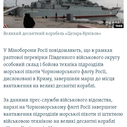
ВІДЕОУРОКИ «ELIFBE»
Русский
СВІДЧЕННЯ ОКУПАЦІЇ
Qırımtatar
УКРАЇНСЬКА ПРОБЛЕМА КРИМУ
Великий десантний корабель «Цезарь Куніков»
ДОЛУЧАЙСЯ!
ІНФОГРАФІКА
У Міноборони Росії повідомляють, що в рамках
раптової перевірки Південного військового округу
Усі сайти RFE/RL
особовий склад і бойова техніка підрозділів
морської піхоти Чорноморського флоту Росії,
дислоковані в Криму, завершили марш до місця
вантаження на великі десантні кораблі.
За даними прес-служби військового відомства,
наразі на Чорноморському флоті Росії завершене
вантаження підрозділів морської піхоти зі штатною
військовою технікою на великі десантні кораблі