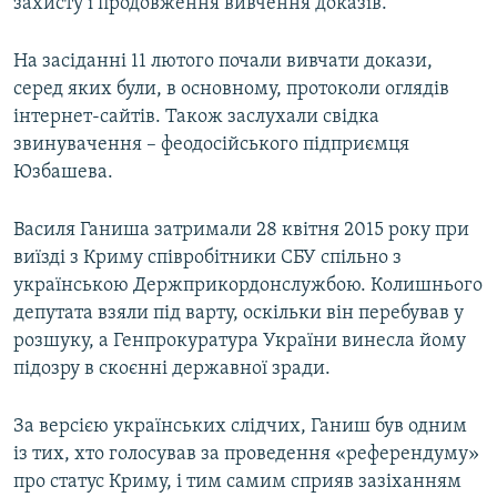
захисту і продовження вивчення доказів.
На засіданні 11 лютого почали вивчати докази,
серед яких були, в основному, протоколи оглядів
інтернет-сайтів. Також заслухали свідка
звинувачення – феодосійського підприємця
Юзбашева.
Василя Ганиша затримали 28 квітня 2015 року при
виїзді з Криму співробітники СБУ спільно з
українською Держприкордонслужбою. Колишнього
депутата взяли під варту, оскільки він перебував у
розшуку, а Генпрокуратура України винесла йому
підозру в скоєнні державної зради.
За версією українських слідчих, Ганиш був одним
із тих, хто голосував за проведення «референдуму»
про статус Криму, і тим самим сприяв зазіханням