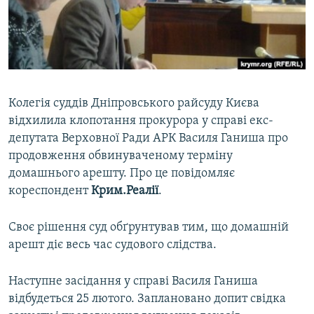
ВІДЕОУРОКИ «ELIFBE»
Русский
СВІДЧЕННЯ ОКУПАЦІЇ
Qırımtatar
УКРАЇНСЬКА ПРОБЛЕМА КРИМУ
ДОЛУЧАЙСЯ!
ІНФОГРАФІКА
Колегія суддів Дніпровського райсуду Києва
відхилила клопотання прокурора у справі екс-
депутата Верховної Ради АРК Василя Ганиша про
Усі сайти RFE/RL
продовження обвинуваченому терміну
домашнього арешту. Про це повідомляє
кореспондент
Крим.Реалії
.
Своє рішення суд обґрунтував тим, що домашній
арешт діє весь час судового слідства.
Наступне засідання у справі Василя Ганиша
відбудеться 25 лютого. Заплановано допит свідка