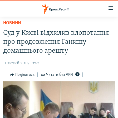
Доступність
посилання
Перейти
НОВИНИ
до
НОВИНИ
Суд у Києві відхилив клопотання
основного
ВОДА.КРИМ
матеріалу
про продовження Ганишу
ВІДЕО ТА ФОТО
Перейти
домашнього арешту
до
ПОЛІТИКА
основної
11 лютий 2016, 19:52
БЛОГИ
навігації
Перейти
Поділитись
Читати без VPN
ПОГЛЯД
до
ІНТЕРВ'Ю
пошуку
ВСЕ ЗА ДЕНЬ
СПЕЦПРОЕКТИ
ЯК ОБІЙТИ БЛОКУВАННЯ
ДЕПОРТАЦІЯ