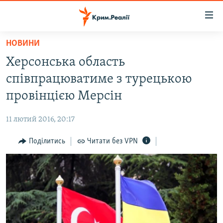
Доступність
посилання
Перейти
НОВИНИ
до
НОВИНИ
Херсонська область
основного
ВОДА.КРИМ
матеріалу
співпрацюватиме з турецькою
ВІДЕО ТА ФОТО
Перейти
провінцією Мерсін
до
ПОЛІТИКА
основної
11 лютий 2016, 20:17
БЛОГИ
навігації
Перейти
Поділитись
Читати без VPN
ПОГЛЯД
до
ІНТЕРВ'Ю
пошуку
ВСЕ ЗА ДЕНЬ
СПЕЦПРОЕКТИ
ЯК ОБІЙТИ БЛОКУВАННЯ
ДЕПОРТАЦІЯ