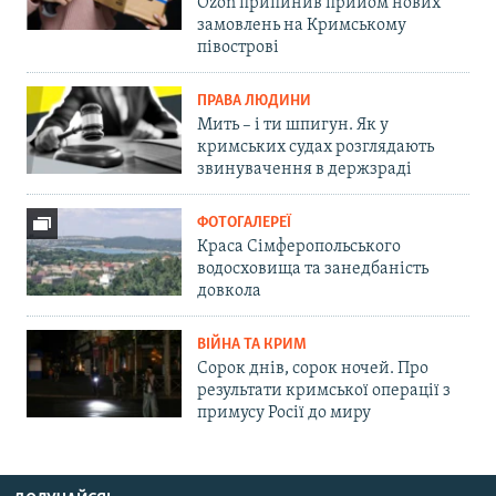
Ozon припинив прийом нових
замовлень на Кримському
півострові
ПРАВА ЛЮДИНИ
Мить – і ти шпигун. Як у
кримських судах розглядають
звинувачення в держзраді
ФОТОГАЛЕРЕЇ
Краса Сімферопольського
водосховища та занедбаність
довкола
ВІЙНА ТА КРИМ
Сорок днів, сорок ночей. Про
результати кримської операції з
примусу Росії до миру