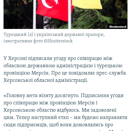
ВІДЕОУРОКИ «ELIFBE»
Русский
СВІДЧЕННЯ ОКУПАЦІЇ
Qırımtatar
УКРАЇНСЬКА ПРОБЛЕМА КРИМУ
Турецький (л) і український державні прапори,
ДОЛУЧАЙСЯ!
ІНФОГРАФІКА
ілюстративне фото ©Shutterstock
У Херсоні підписали угоду про співпрацю між
Усі сайти RFE/RL
обласною державною адміністрацією і турецькою
провінцією Мерсін. Про це повідомляє прес-служба
Херсонської обласної адміністрації.
«Головну мета візиту досягнуто. Підписання угоди
про співпрацю між провінцією Мерсін і
Херсонською областю відбулось. Ми задоволені
цим. Тепер наступний етап – ми будемо направляти
сюди підприємців, щоб вони домовлялись про