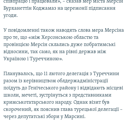
співпрацю і працювали», – сказав мер міста Мерсін
Бурханеттін Коджамаз на церемонії підписання
угоди.
У повідомленні також наводять слова мера Мерсіна
про те, що «між Херсонською областю та
провінцією Мерсін склались дуже побратимські
відносини, так само, як на рівні держав між
Україною і Туреччиною».
Планувалось, що 11 лютого делегація з Туреччини
разом із керівництвом облдержадміністрації
поїдуть до Генічеського району і відвідають місцеві
школи, мечеті, зустрінуться з представниками
кримськотатарського народу. Однак візит був
скорочений, як пояснив глава турецької делегації –
через депутатські збори у Марсині.