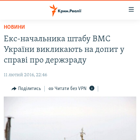
Доступність
посилання
Перейти
НОВИНИ
до
НОВИНИ
Екс-начальника штабу ВМС
основного
ВОДА.КРИМ
матеріалу
України викликають на допит у
ВІДЕО ТА ФОТО
Перейти
справі про держзраду
до
ПОЛІТИКА
основної
11 лютий 2016, 22:46
БЛОГИ
навігації
Перейти
Поділитись
Читати без VPN
ПОГЛЯД
до
ІНТЕРВ'Ю
пошуку
ВСЕ ЗА ДЕНЬ
СПЕЦПРОЕКТИ
ЯК ОБІЙТИ БЛОКУВАННЯ
ДЕПОРТАЦІЯ