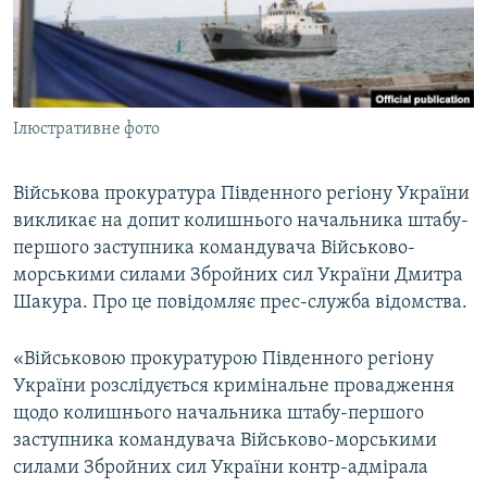
ВІДЕОУРОКИ «ELIFBE»
Русский
СВІДЧЕННЯ ОКУПАЦІЇ
Qırımtatar
УКРАЇНСЬКА ПРОБЛЕМА КРИМУ
Ілюстративне фото
ДОЛУЧАЙСЯ!
ІНФОГРАФІКА
Військова прокуратура Південного регіону України
викликає на допит колишнього начальника штабу-
Усі сайти RFE/RL
першого заступника командувача Військово-
морськими силами Збройних сил України Дмитра
Шакура. Про це повідомляє прес-служба відомства.
«Військовою прокуратурою Південного регіону
України розслідується кримінальне провадження
щодо колишнього начальника штабу-першого
заступника командувача Військово-морськими
силами Збройних сил України контр-адмірала