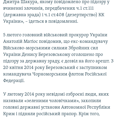
Дмитра Шакура, якому повідомлено про підозру у
вчиненні злочинів, передбачених ч.1 ст.111
(державна зрада) і ч.1 ст.408 (дезертирство) КК
України», – ідеться в повідомленні.
5 лютого головний військовий прокурор України
Анатолій Матіос повідомив, що екс-командувачу
Військово-морськими силами Збройних сил
України Денису Березовському оголошено про
підозру за державну зраду, є дозвіл на його арешт. З
20 квітня 2014 року Березовський є заступником
командувача Чорноморським флотом Російської
Федерації.
У лютому 2014 року невідомі озброєні люди, яких
називали «зеленими чоловічками», захопили
головні державні установи Автономної Республіки
Крим і підняли російський прапор. Крім того,