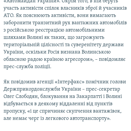
«Автомайдан України». Окрім того, в ній беруть
участь активісти спілок власників зброї й учасників
АТО. Як пояснюють активісти, вони вимагають
заборонити транзитний рух вантажних автомобілів
з російською реєстрацією автомобільними
шляхами Волині як таких, що загрожують
територіальній цілісності та суверенітету держави
України, оскільки Росія визнана Волинською
обласною радою країною агресором», – повідомляє
прес-служба поліції.
Як повідомив агенції «Інтерфакс» помічник голови
Держприкордонслужби України – прес-секретар
Олег Слободян, блокування на Закарпатті і Волині
відбувається в деякому віддаленні від пунктів
пропуску, «і це спричиняє скупчення вантажівок,
але немає черг із легкового автотранспорту».