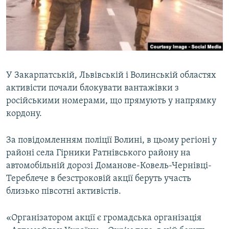
ВІДЕОУРОКИ «ELIFBE»
Русский
СВІДЧЕННЯ ОКУПАЦІЇ
Qırımtatar
УКРАЇНСЬКА ПРОБЛЕМА КРИМУ
ДОЛУЧАЙСЯ!
ІНФОГРАФІКА
У Закарпатській, Львівській і Волинській областях
активісти почали блокувати вантажівки з
російськими номерами, що прямують у напрямку
Усі сайти RFE/RL
кордону.
За повідомленням поліції Волині, в цьому регіоні у
районі села Гірники Ратнівського району на
автомобільній дорозі Доманове-Ковель-Чернівці-
Тереблече в безстроковій акції беруть участь
близько півсотні активістів.
«Організатором акції є громадська організація