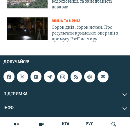
водосховища та занедбаність
довкола
ВІЙНА ТА КРИМ
Сорок днів, сорок ночей. Про
результати кримської операції з
примусу Росії до миру
ДОЛУЧАЙСЯ!
ПІДТРИМКА
ІНФО
© Крим.Реалії, 2026 | Усі права застережено.
КТА
РУС