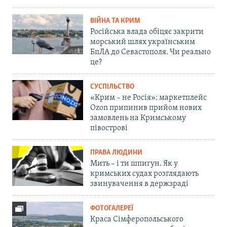
ВІЙНА ТА КРИМ
Російська влада обіцяє закрити
морський шлях українським
БпЛА до Севастополя. Чи реально
це?
СУСПІЛЬСТВО
«Крим – не Росія»: маркетплейс
Ozon припинив прийом нових
замовлень на Кримському
півострові
ПРАВА ЛЮДИНИ
Мить – і ти шпигун. Як у
кримських судах розглядають
звинувачення в держзраді
ФОТОГАЛЕРЕЇ
Краса Сімферопольського