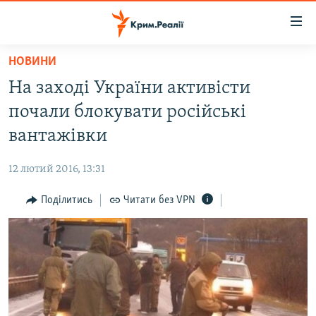
Доступність
посилання
Перейти
НОВИНИ
до
НОВИНИ
На заході України активісти
основного
ВОДА.КРИМ
матеріалу
почали блокувати російські
ВІДЕО ТА ФОТО
Перейти
вантажівки
до
ПОЛІТИКА
основної
12 лютий 2016, 13:31
БЛОГИ
навігації
Перейти
Поділитись
Читати без VPN
ПОГЛЯД
до
ІНТЕРВ'Ю
пошуку
ВСЕ ЗА ДЕНЬ
СПЕЦПРОЕКТИ
ЯК ОБІЙТИ БЛОКУВАННЯ
ДЕПОРТАЦІЯ