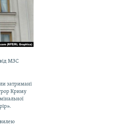
 від МЗС
ули затримані
курор Криму
имінальної
рір».
хвилею