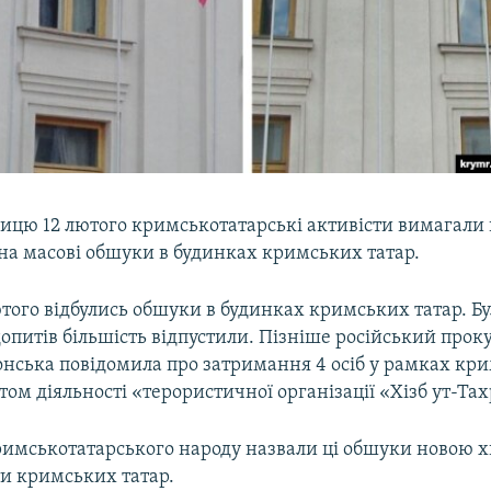
ницю 12 лютого кримськотатарські активісти вимагали
 на масові обшуки в будинках кримських татар.
того відбулись обшуки в будинках кримських татар. Б
я допитів більшість відпустили. Пізніше російський про
онська повідомила про затримання 4 осіб у рамках кр
том діяльності «терористичної організації «Хізб ут-Тах
римськотатарського народу назвали ці обшуки новою 
ти кримських татар.