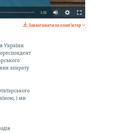
1:32
Завантажити на комп'ютер
EMBED
SHARE
ав України
кореспондент
арського
вник апарату
отатарського
аїною, і ми
одія