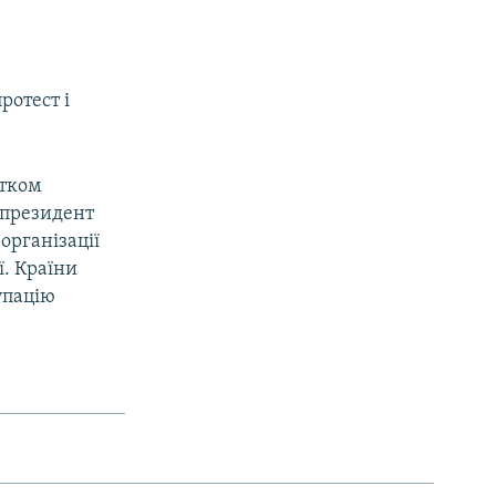
ротест і
атком
у президент
організації
ї. Країни
упацію