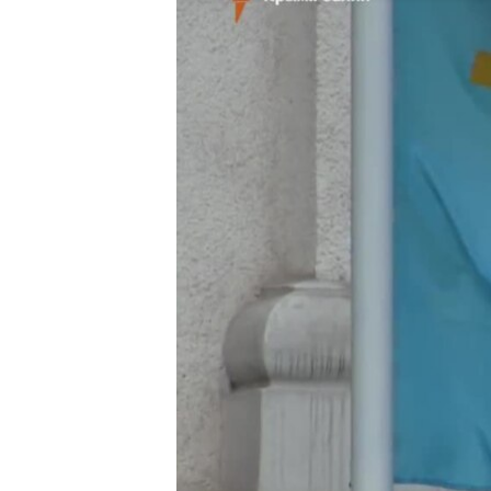
ВІДЕОУРОКИ «ELIFBE»
СВІДЧЕННЯ ОКУПАЦІЇ
УКРАЇНСЬКА ПРОБЛЕМА КРИМУ
ІНФОГРАФІКА