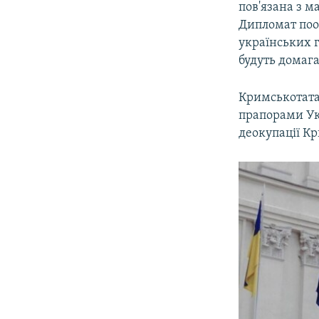
пов'язана з м
Дипломат пооб
українських 
будуть домага
Кримськотата
прапорами Укр
деокупації К