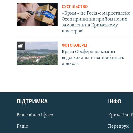
СУСПІЛЬСТВО
«Крим – не Росія»: маркетплейс
Ozon припинив прийом нових
замовлень на Кримському
півострові
ФОТОГАЛЕРЕЇ
Краса Сімферопольського
водосховища та занедбаність
довкола
Русский
ПІДТРИМКА
ІНФО
Qırımtatar
Ваше відео і фото
Крим.Реалії
ДОЛУЧАЙСЯ!
Радіо
Передрук