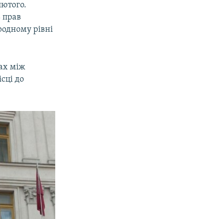
лютого.
 прав
родному рівні
ах між
сці до