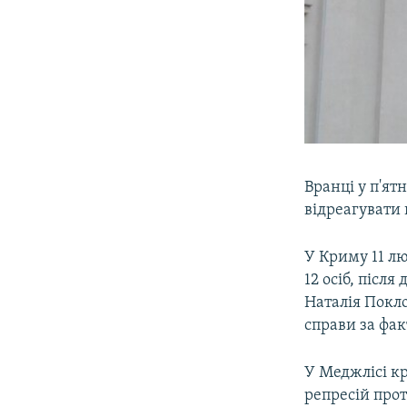
Вранці у п'ят
відреагувати
У Криму 11 лю
12 осіб, післ
Наталія Покл
справи за фак
У Меджлісі к
репресій про