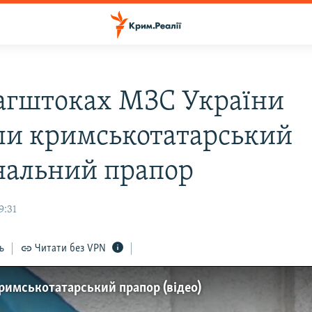
агштоках МЗС України
ли кримськотатарський
нальний прапор
9:31
ь
Читати без VPN
римськотатарський прапор (відео)