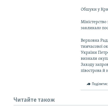
Обшуки у Крим
Міністерство 
закликало пос
Верховна Рада
тимчасової ок
України Петр
визнали окупа
Заходу запро
півострова й 
Поділитис
Читайте також