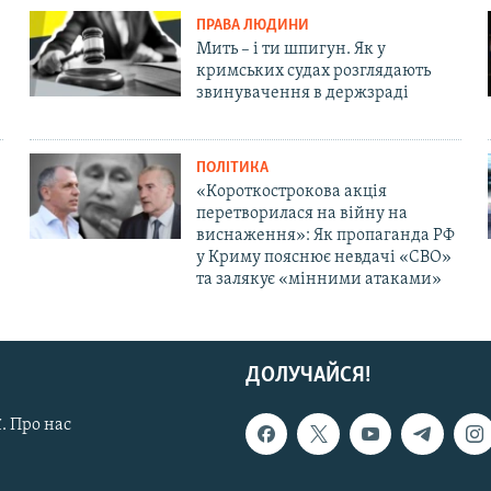
ПРАВА ЛЮДИНИ
Мить – і ти шпигун. Як у
кримських судах розглядають
звинувачення в держзраді
ПОЛІТИКА
«Короткострокова акція
перетворилася на війну на
виснаження»: Як пропаганда РФ
у Криму пояснює невдачі «СВО»
та залякує «мінними атаками»
ДОЛУЧАЙСЯ!
. Про нас