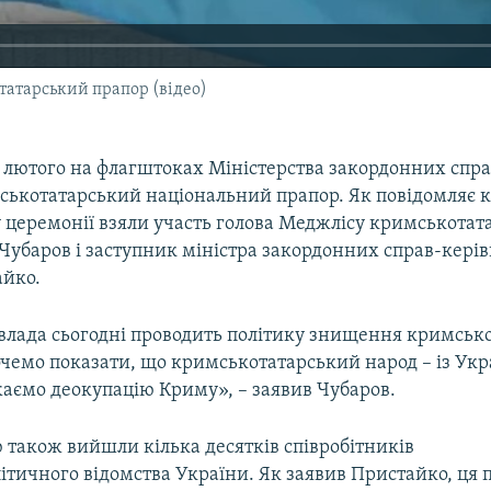
атарський прапор (відео)
2 лютого на флагштоках Міністерства закордонних спр
ськотатарський національний прапор. Як повідомляє 
 у церемонії взяли участь голова Меджлісу кримськотат
Чубаров і заступник міністра закордонних справ-кері
йко.
влада сьогодні проводить політику знищення кримськ
чемо показати, що кримськотатарський народ – із Укр
аємо деокупацію Криму», – заявив Чубаров.
 також вийшли кілька десятків співробітників
тичного відомства України. Як заявив Пристайко, ця п