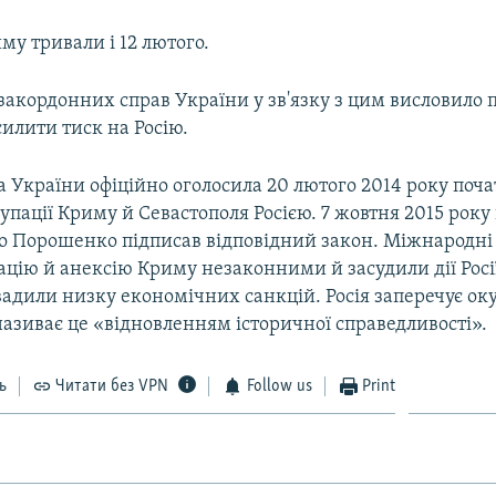
у тривали і 12 лютого.
закордонних справ України у зв'язку з цим висловило п
илити тиск на Росію.
 України офіційно оголосила 20 лютого 2014 року поч
упації Криму й Севастополя Росією. 7 жовтня 2015 рок
о Порошенко підписав відповідний закон. Міжнародні 
цію й анексію Криму незаконними й засудили дії Росі
вадили низку економічних санкцій. Росія заперечує ок
називає це «відновленням історичної справедливості».
ь
Читати без VPN
Follow us
Print