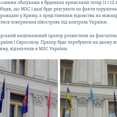
асовими обшуками в будинках кримських татар 11 і 12 
іцяв, що МЗС і далі буде реагувати на факти порушень
громадян у Криму, а представники відомства на міжна
тися повернення півострова під контроль України.
рський національний прапор розмістили на флагшток
аїни і Євросоюзу. Прапор буде перебувати на цьому мі
риму, відзначили в МЗС України.