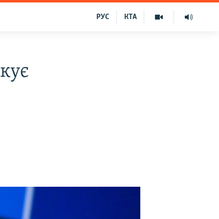
РУС
КТА
якує