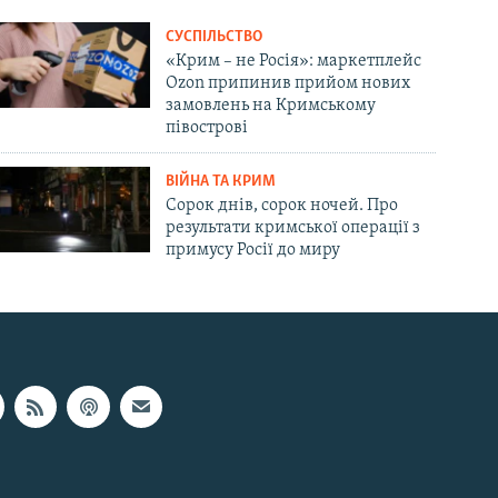
СУСПІЛЬСТВО
«Крим – не Росія»: маркетплейс
Ozon припинив прийом нових
замовлень на Кримському
півострові
ВІЙНА ТА КРИМ
Сорок днів, сорок ночей. Про
результати кримської операції з
примусу Росії до миру