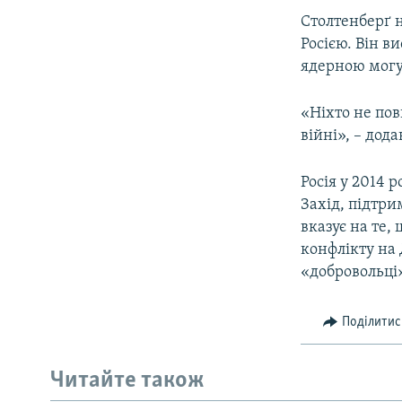
Столтенберґ н
Росією. Він в
ядерною могу
«Ніхто не по
війні», – дод
Росія у 2014 
Захід, підтри
вказує на те,
конфлікту на 
«добровольці
Поділитис
Читайте також