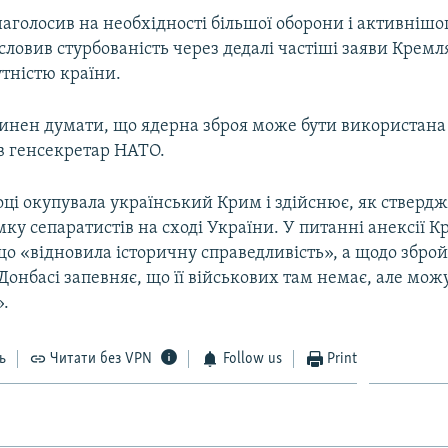
аголосив на необхідності більшої оборони і активнішог
исловив стурбованість через дедалі частіші заяви Кремля
тністю країни.
винен думати, що ядерна зброя може бути використана
ав генсекретар НАТО.
році окупувала український Крим і здійснює, як ствердж
мку сепаратистів на сході України. У питанні анексії 
 що «відновила історичну справедливість», а щодо збро
Донбасі запевняє, що її військових там немає, але мож
».
ь
Читати без VPN
Follow us
Print