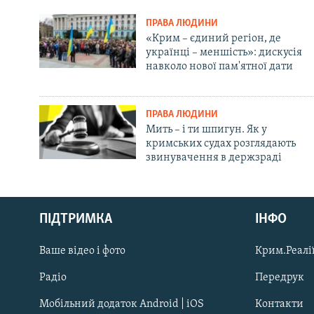
ПРАВА ЛЮДИНИ
«Крим – єдиний регіон, де
українці – меншість»: дискусія
навколо нової пам'ятної дати
ПРАВА ЛЮДИНИ
Мить – і ти шпигун. Як у
кримських судах розглядають
звинувачення в держзраді
Русский
ПІДТРИМКА
ІНФО
Qırımtatar
Ваше відео і фото
Крим.Реалії
ДОЛУЧАЙСЯ!
Радіо
Передрук
Мобільний додаток Android | iOS
Контакти