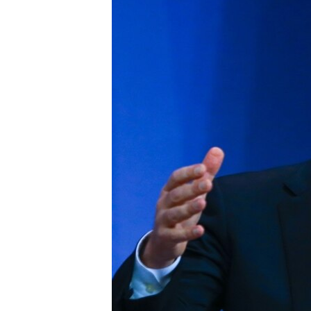
ВІДЕОУРОКИ «ELIFBE»
СВІДЧЕННЯ ОКУПАЦІЇ
УКРАЇНСЬКА ПРОБЛЕМА КРИМУ
ІНФОГРАФІКА