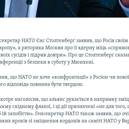
секретар НАТО Єнс Столтенберґ заявив, що Росія свої
Європу», а риторика Москви про її ядерну міць «спрямо
воїх сусідів і підрив довіри». Про це Столтенберґ сказа
нференції з безпеки в суботу у Мюнхені.
вив, що НАТО не хоче «конфронтації» з Росією чи ново
ого відповідь повинна бути твердою.
вкотре наголосив, що альянс рухається в напрямку змі
оєму східному фланзі, і ці дії призначені «не для того,
б їй запобігти». Генсекретар НАТО також заявив, що очі
ких кроків зі зміцнення кордонів на саміті НАТО у Вар