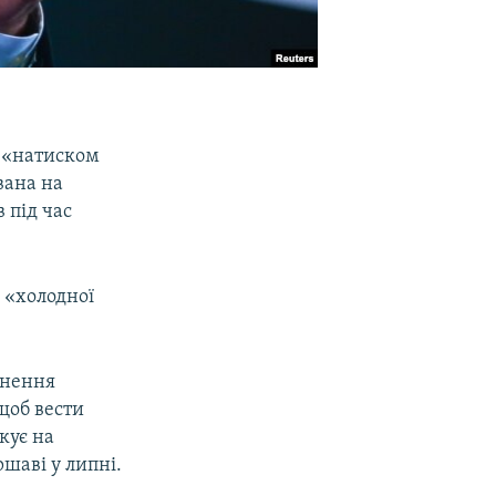
м «натиском
вана на
в під час
ї «холодної
цнення
 щоб вести
кує на
шаві у липні.