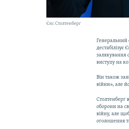
Єнс Столтенберґ
Генеральний 
дестабілізує 
залякування с
виступу на ко
Він також зая
війни», але й
Столтенберґ 
оборони на св
війну, але що
оголошення та