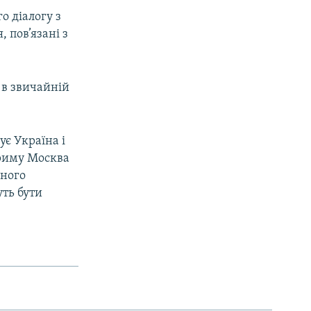
о діалогу з
, пов’язані з
 в звичайній
ує Україна і
Криму Москва
йного
уть бути