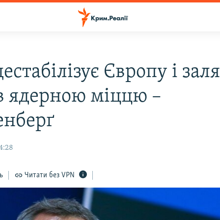
дестабілізує Європу і зал
ів ядерною міццю –
енберґ
4:28
ь
Читати без VPN