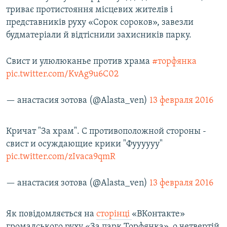
триває протистояння місцевих жителів і
представників руху «Сорок сороков», завезли
будматеріали й відтіснили захисників парку.
Свист и улюлюканье против храма
#торфянка
pic.twitter.com/KvAg9u6C02
— анастасия зотова (@Alasta_ven)
13 февраля 2016
Кричат "За храм". С противоположной стороны -
свист и осуждающие крики "Фуууууу"
pic.twitter.com/zIvaca9qmR
— анастасия зотова (@Alasta_ven)
13 февраля 2016
Як повідомляється на
сторінці
«ВКонтакте»
громадського руху «За парк Торфянка», о четвертій