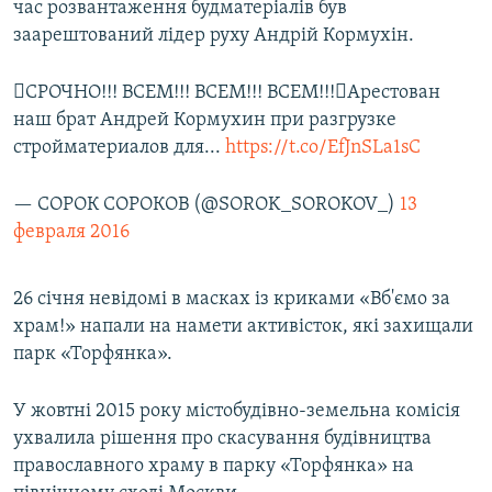
час розвантаження будматеріалів був
заарештований лідер руху Андрій Кормухін.
󾟹СРОЧНО!!! ВСЕМ!!! ВСЕМ!!! ВСЕМ!!!󾟹Арестован
наш брат Андрей Кормухин при разгрузке
стройматериалов для...
https://t.co/EfJnSLa1sC
— СОРОК СОРОКОВ (@SOROK_SOROKOV_)
13
февраля 2016
26 січня невідомі в масках із криками «Вб'ємо за
храм!» напали на намети активісток, які захищали
парк «Торфянка».
У жовтні 2015 року містобудівно-земельна комісія
ухвалила рішення про скасування будівництва
православного храму в парку «Торфянка» на