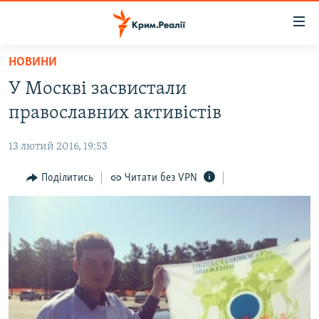
Доступність
посилання
Перейти
НОВИНИ
до
НОВИНИ
У Москві засвистали
основного
ВОДА.КРИМ
матеріалу
православних активістів
ВІДЕО ТА ФОТО
Перейти
до
13 лютий 2016, 19:53
ПОЛІТИКА
основної
БЛОГИ
Поділитись
Читати без VPN
навігації
Перейти
ПОГЛЯД
до
ІНТЕРВ'Ю
пошуку
ВСЕ ЗА ДЕНЬ
СПЕЦПРОЕКТИ
ЯК ОБІЙТИ БЛОКУВАННЯ
ДЕПОРТАЦІЯ