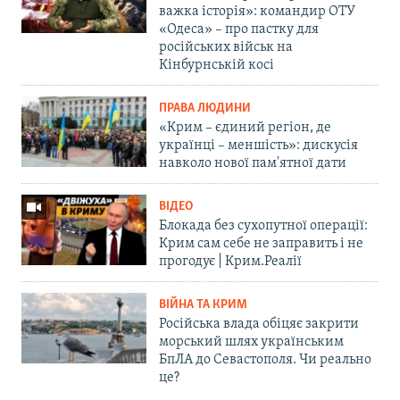
важка історія»: командир ОТУ
«Одеса» – про пастку для
російських військ на
Кінбурнській косі
ПРАВА ЛЮДИНИ
«Крим – єдиний регіон, де
українці – меншість»: дискусія
навколо нової пам'ятної дати
ВІДЕО
Блокада без сухопутної операції:
Крим сам себе не заправить і не
прогодує | Крим.Реалії
ВІЙНА ТА КРИМ
Російська влада обіцяє закрити
морський шлях українським
БпЛА до Севастополя. Чи реально
це?