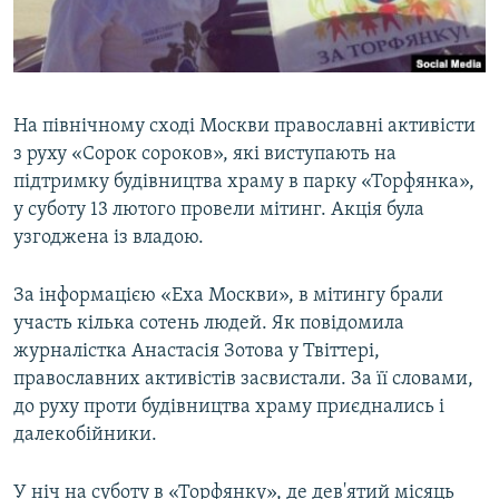
ВІДЕОУРОКИ «ELIFBE»
Русский
СВІДЧЕННЯ ОКУПАЦІЇ
Qırımtatar
УКРАЇНСЬКА ПРОБЛЕМА КРИМУ
На північному сході Москви православні активісти
ДОЛУЧАЙСЯ!
ІНФОГРАФІКА
з руху «Сорок сороков», які виступають на
підтримку будівництва храму в парку «Торфянка»,
у суботу 13 лютого провели мітинг. Акція була
узгоджена із владою.
Усі сайти RFE/RL
За інформацією «Еха Москви», в мітингу брали
участь кілька сотень людей. Як повідомила
журналістка Анастасія Зотова у Твіттері,
православних активістів засвистали. За її словами,
до руху проти будівництва храму приєднались і
далекобійники.
У ніч на суботу в «Торфянку», де дев'ятий місяць