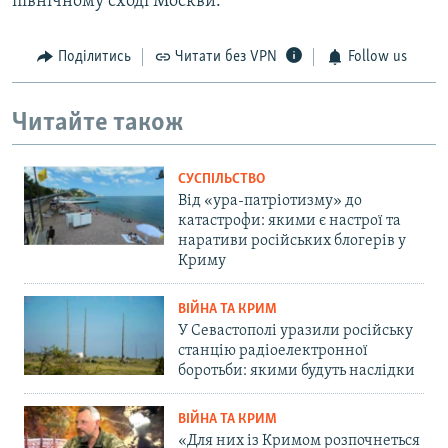
північному сході Москви.
Поділитись
Читати без VPN
Follow us
Читайте також
СУСПІЛЬСТВО
Від «ура-патріотизму» до
катастрофи: якими є настрої та
наративи російських блогерів у
Криму
ВІЙНА ТА КРИМ
У Севастополі уразили російську
станцію радіоелектронної
боротьби: якими будуть наслідки
ВІЙНА ТА КРИМ
«Для них із Кримом розпочнеться