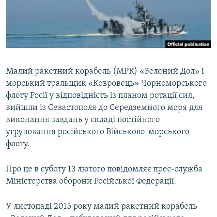
ВІДЕОУРОКИ «ELIFBE»
Русский
СВІДЧЕННЯ ОКУПАЦІЇ
Qırımtatar
УКРАЇНСЬКА ПРОБЛЕМА КРИМУ
ДОЛУЧАЙСЯ!
ІНФОГРАФІКА
Малий ракетний корабель (МРК) «Зелений Дол» і
морський тральщик «Ковровець» Чорноморського
флоту Росії у відповідність із планом ротації сил,
Усі сайти RFE/RL
вийшли із Севастополя до Середземного моря для
виконання завдань у складі постійного
угруповання російського Військово-морського
флоту.
Про це в суботу 13 лютого повідомляє прес-служба
Міністерства оборони Російської Федерації.
У листопаді 2015 року малий ракетний корабель