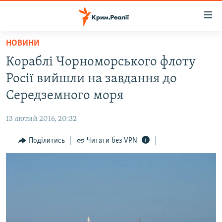
Доступність
посилання
Перейти
НОВИНИ
до
НОВИНИ
Кораблі Чорноморського флоту
основного
ВОДА.КРИМ
матеріалу
Росії вийшли на завдання до
ВІДЕО ТА ФОТО
Перейти
Середземного моря
до
ПОЛІТИКА
основної
13 лютий 2016, 20:32
БЛОГИ
навігації
Перейти
Поділитись
Читати без VPN
ПОГЛЯД
до
ІНТЕРВ'Ю
пошуку
ВСЕ ЗА ДЕНЬ
СПЕЦПРОЕКТИ
ЯК ОБІЙТИ БЛОКУВАННЯ
ДЕПОРТАЦІЯ