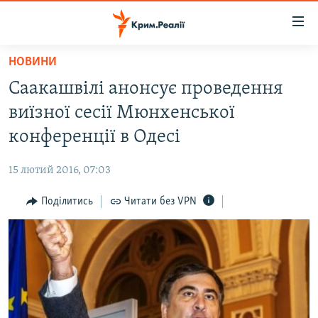
Доступність
посилання
Перейти
НОВИНИ
до
НОВИНИ
Саакашвілі анонсує проведення
основного
ВОДА.КРИМ
матеріалу
виїзної сесії Мюнхенської
ВІДЕО ТА ФОТО
Перейти
конференції в Одесі
до
ПОЛІТИКА
основної
15 лютий 2016, 07:03
БЛОГИ
навігації
Перейти
Поділитись
Читати без VPN
ПОГЛЯД
до
ІНТЕРВ'Ю
пошуку
ВСЕ ЗА ДЕНЬ
СПЕЦПРОЕКТИ
ЯК ОБІЙТИ БЛОКУВАННЯ
ДЕПОРТАЦІЯ