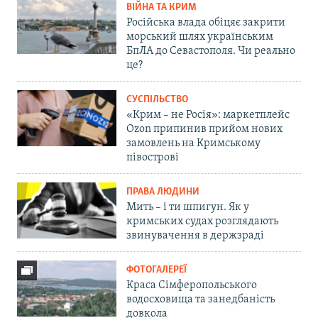
ВІЙНА ТА КРИМ
Російська влада обіцяє закрити
морський шлях українським
БпЛА до Севастополя. Чи реально
це?
СУСПІЛЬСТВО
«Крим – не Росія»: маркетплейс
Ozon припинив прийом нових
замовлень на Кримському
півострові
ПРАВА ЛЮДИНИ
Мить – і ти шпигун. Як у
кримських судах розглядають
звинувачення в держзраді
ФОТОГАЛЕРЕЇ
Краса Сімферопольського
водосховища та занедбаність
довкола