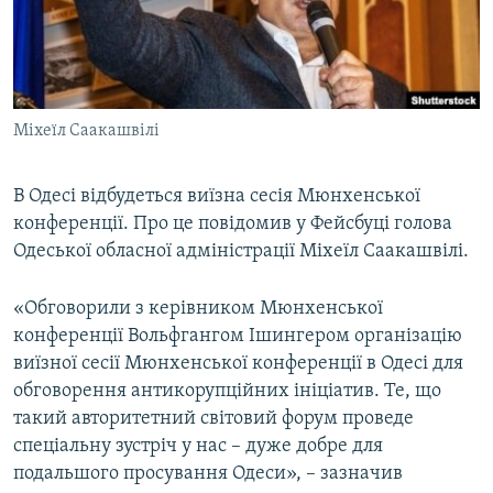
ВІДЕОУРОКИ «ELIFBE»
Русский
СВІДЧЕННЯ ОКУПАЦІЇ
Qırımtatar
УКРАЇНСЬКА ПРОБЛЕМА КРИМУ
Міхеїл Саакашвілі
ДОЛУЧАЙСЯ!
ІНФОГРАФІКА
В Одесі відбудеться виїзна сесія Мюнхенської
конференції. Про це повідомив у Фейсбуці голова
Усі сайти RFE/RL
Одеської обласної адміністрації Міхеїл Саакашвілі.
«Обговорили з керівником Мюнхенської
конференції Вольфгангом Ішингером організацію
виїзної сесії Мюнхенської конференції в Одесі для
обговорення антикорупційних ініціатив. Те, що
такий авторитетний світовий форум проведе
спеціальну зустріч у нас – дуже добре для
подальшого просування Одеси», – зазначив