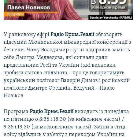
ВІДЕОУРОКИ «ELIFBE»
Русский
СВІДЧЕННЯ ОКУПАЦІЇ
Qırımtatar
УКРАЇНСЬКА ПРОБЛЕМА КРИМУ
У ранковому ефірі
Радіо Крим.Реалії
обговорять
ДОЛУЧАЙСЯ!
ІНФОГРАФІКА
підсумки Мюнхенської міжнародної конференції з
безпеки. Чому Володимир Путін відправив замість
себе Дмитра Медведєва, які сигнали дали
представники Росії та України і які висновки
Усі сайти RFE/RL
зробила світова спільнота – про це говоритимуть
український політолог Валерій Димов і російський
політолог Дмитро Орешкін. Ведучий – Павло
Новіков.
Програма
Радіо Крим.Реалії
виходить із понеділка
по п'ятницю о 8:35 і 18:30 (за київським часом) /
9:35 і 19:30 (за московським часом). Зміни в сітці
ефіру відбулись у зв'язку з переходом України на