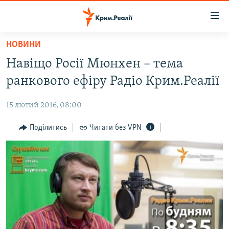
Доступність
посилання
Перейти
НОВИНИ
до
НОВИНИ
Навіщо Росії Мюнхен – тема
основного
ВОДА.КРИМ
матеріалу
ранкового ефіру Радіо Крим.Реалії
ВІДЕО ТА ФОТО
Перейти
до
15 лютий 2016, 08:00
ПОЛІТИКА
основної
БЛОГИ
Поділитись
Читати без VPN
навігації
Перейти
ПОГЛЯД
до
ІНТЕРВ'Ю
пошуку
ВСЕ ЗА ДЕНЬ
СПЕЦПРОЕКТИ
ЯК ОБІЙТИ БЛОКУВАННЯ
ДЕПОРТАЦІЯ