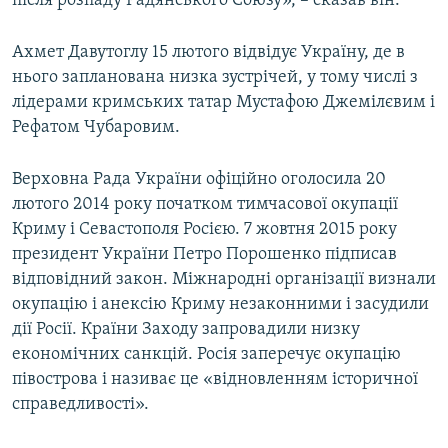
після розпаду Радянського Союзу», – сказав він.
Ахмет Давутоглу 15 лютого відвідує Україну, де в
нього запланована низка зустрічей, у тому числі з
лідерами кримських татар Мустафою Джемілєвим і
Рефатом Чубаровим.
Верховна Рада України офіційно оголосила 20
лютого 2014 року початком тимчасової окупації
Криму і Севастополя Росією. 7 жовтня 2015 року
президент України Петро Порошенко підписав
відповідний закон. Міжнародні організації визнали
окупацію і анексію Криму незаконними і засудили
дії Росії. Країни Заходу запровадили низку
економічних санкцій. Росія заперечує окупацію
півострова і називає це «відновленням історичної
справедливості».