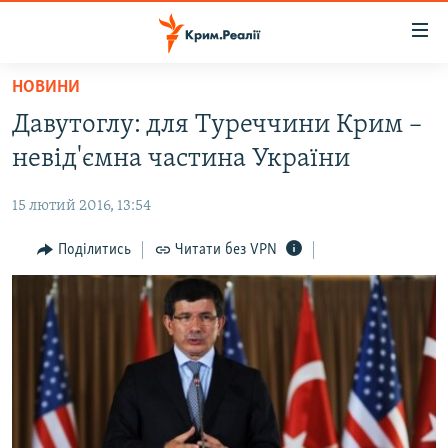
Доступність
посилання
Перейти
НОВИНИ
до
НОВИНИ
Давутоглу: для Туреччини Крим –
основного
ВОДА.КРИМ
матеріалу
невід'ємна частина України
ВІДЕО ТА ФОТО
Перейти
до
15 лютий 2016, 13:54
ПОЛІТИКА
основної
БЛОГИ
Поділитись
Читати без VPN
навігації
Перейти
ПОГЛЯД
до
ІНТЕРВ'Ю
пошуку
ВСЕ ЗА ДЕНЬ
СПЕЦПРОЕКТИ
ЯК ОБІЙТИ БЛОКУВАННЯ
ДЕПОРТАЦІЯ