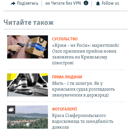
Поділитись
Читати без VPN
Follow us
Читайте також
СУСПІЛЬСТВО
«Крим – не Росія»: маркетплейс
Ozon припинив прийом нових
замовлень на Кримському
півострові
ПРАВА ЛЮДИНИ
Мить – і ти шпигун. Як у
кримських судах розглядають
звинувачення в держзраді
ФОТОГАЛЕРЕЇ
Краса Сімферопольського
водосховища та занедбаність
довкола