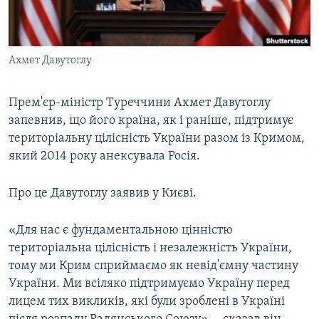
ВІДЕОУРОКИ «ELIFBE»
Русский
СВІДЧЕННЯ ОКУПАЦІЇ
Qırımtatar
Ахмет Давутоглу
УКРАЇНСЬКА ПРОБЛЕМА КРИМУ
ДОЛУЧАЙСЯ!
ІНФОГРАФІКА
Прем'єр-міністр Туреччини Ахмет Давутоглу
запевнив, що його країна, як і раніше, підтримує
територіальну цілісність України разом із Кримом,
Усі сайти RFE/RL
який 2014 року анексувала Росія.
Про це Давутоглу заявив у Києві.
«Для нас є фундаментальною цінністю
територіальна цілісність і незалежність України,
тому ми Крим сприймаємо як невід'ємну частину
України. Ми всіляко підтримуємо Україну перед
лицем тих викликів, які були зроблені в Україні