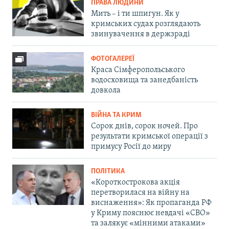
ПРАВА ЛЮДИНИ
Мить – і ти шпигун. Як у
кримських судах розглядають
звинувачення в держзраді
ФОТОГАЛЕРЕЇ
Краса Сімферопольського
водосховища та занедбаність
довкола
ВІЙНА ТА КРИМ
Сорок днів, сорок ночей. Про
результати кримської операції з
примусу Росії до миру
ПОЛІТИКА
«Короткострокова акція
перетворилася на війну на
виснаження»: Як пропаганда РФ
у Криму пояснює невдачі «СВО»
та залякує «мінними атаками»