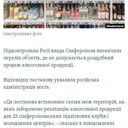
ВІДЕОУРОКИ «ELIFBE»
Русский
СВІДЧЕННЯ ОКУПАЦІЇ
Qırımtatar
УКРАЇНСЬКА ПРОБЛЕМА КРИМУ
Ілюстративне фото
ДОЛУЧАЙСЯ!
ІНФОГРАФІКА
Підконтрольна Росії влада Сімферополя визначила
перелік об'єктів, де не допускається роздрібний
Усі сайти RFE/RL
продаж алкогольної продукції.
Відповідну постанову ухвалила російська
адміністрація міста.
«Ця постанова встановлює схеми меж територій, на
яких заборонено реалізацію алкогольної продукції
для 25 сімферопольських підліткових клубів і
молодіжних центрів», – сказано в повідомленні