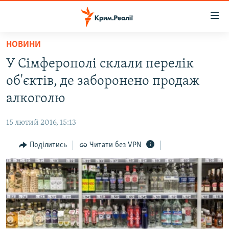
Доступність
посилання
Перейти
НОВИНИ
до
НОВИНИ
У Сімферополі склали перелік
основного
ВОДА.КРИМ
матеріалу
об'єктів, де заборонено продаж
ВІДЕО ТА ФОТО
Перейти
алкоголю
до
ПОЛІТИКА
основної
15 лютий 2016, 15:13
БЛОГИ
навігації
Перейти
Поділитись
Читати без VPN
ПОГЛЯД
до
ІНТЕРВ'Ю
пошуку
ВСЕ ЗА ДЕНЬ
СПЕЦПРОЕКТИ
ЯК ОБІЙТИ БЛОКУВАННЯ
ДЕПОРТАЦІЯ