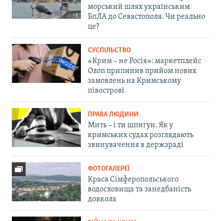
морський шлях українським
БпЛА до Севастополя. Чи реально
це?
СУСПІЛЬСТВО
«Крим – не Росія»: маркетплейс
Ozon припинив прийом нових
замовлень на Кримському
півострові
ПРАВА ЛЮДИНИ
Мить – і ти шпигун. Як у
кримських судах розглядають
звинувачення в держзраді
ФОТОГАЛЕРЕЇ
Краса Сімферопольського
водосховища та занедбаність
довкола