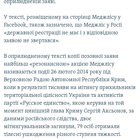
оприлюдненій заяві.
У тексті, розміщеному на сторінці Меджлісу у
Facebook, також зазначено, що Меджліс у Росії
«державної реєстрації не має і з відповідною
заявою не звертався».
В оприлюдненому тексті копії позовної заяви
найбільш «резонансною» акцією Меджлісу
називаються події 26 лютого 2014 року під
Верховною Радою Автономної Республіки Крим,
коли в результаті тисняви на мітингу прихильників
територіальної цілісності України та активістів
партії «Русское единство», якою керував на той
момент нинішній глава Криму Сергій Аксьонов, за
даними російського слідства, двоє
мітингувальників загинули, 79 осіб отримали
тілесні ушкодження різного ступеня тяжкості.