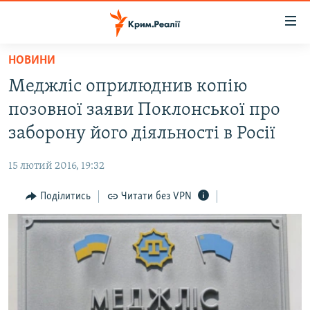
Доступність
посилання
Перейти
НОВИНИ
до
НОВИНИ
Меджліс оприлюднив копію
основного
ВОДА.КРИМ
матеріалу
позовної заяви Поклонської про
ВІДЕО ТА ФОТО
Перейти
заборону його діяльності в Росії
до
ПОЛІТИКА
основної
15 лютий 2016, 19:32
БЛОГИ
навігації
Перейти
Поділитись
Читати без VPN
ПОГЛЯД
до
ІНТЕРВ'Ю
пошуку
ВСЕ ЗА ДЕНЬ
СПЕЦПРОЕКТИ
ЯК ОБІЙТИ БЛОКУВАННЯ
ДЕПОРТАЦІЯ