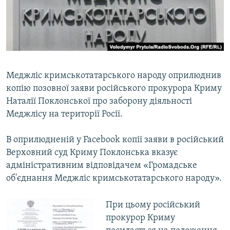
ВІДЕОУРОКИ «ELIFBE»
Русский
СВІДЧЕННЯ ОКУПАЦІЇ
Qırımtatar
УКРАЇНСЬКА ПРОБЛЕМА КРИМУ
ДОЛУЧАЙСЯ!
ІНФОГРАФІКА
Меджліс кримськотатарського народу оприлюднив
копію позовної заяви російського прокурора Криму
Наталії Поклонської про заборону діяльності
Усі сайти RFE/RL
Меджлісу на території Росії.
В оприлюдненій у Facebook копії заяви в російський
Верховний суд Криму Поклонська вказує
адміністративним відповідачем «Громадське
об'єднання Меджліс кримськотатарського народу».
При цьому російський
прокурор Криму