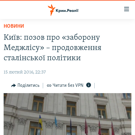
Доступність
посилання
Перейти
НОВИНИ
до
НОВИНИ
Київ: позов про «заборону
основного
ВОДА.КРИМ
матеріалу
Меджлісу» – продовження
ВІДЕО ТА ФОТО
Перейти
сталінської політики
до
ПОЛІТИКА
основної
15 лютий 2016, 22:37
БЛОГИ
навігації
Перейти
Поділитись
Читати без VPN
ПОГЛЯД
до
ІНТЕРВ'Ю
пошуку
ВСЕ ЗА ДЕНЬ
СПЕЦПРОЕКТИ
ЯК ОБІЙТИ БЛОКУВАННЯ
ДЕПОРТАЦІЯ