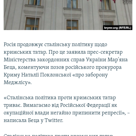
ВІДЕОУРОКИ «ELIFBE»
Русский
СВІДЧЕННЯ ОКУПАЦІЇ
Qırımtatar
УКРАЇНСЬКА ПРОБЛЕМА КРИМУ
ДОЛУЧАЙСЯ!
ІНФОГРАФІКА
Росія продовжує сталінську політику щодо
кримських татар. Про це заявила прес-секретар
Міністерства закордонних справ України Мар'яна
Усі сайти RFE/RL
Беца, коментуючи позов російського прокурора
Криму Наталії Поклонської «про заборону
Меджлісу».
«Сталінська політика проти кримських татар
триває. Вимагаємо від Російської Федерації як
окупаційної влади негайно припинити репресії», –
написала Беца у Twitter.