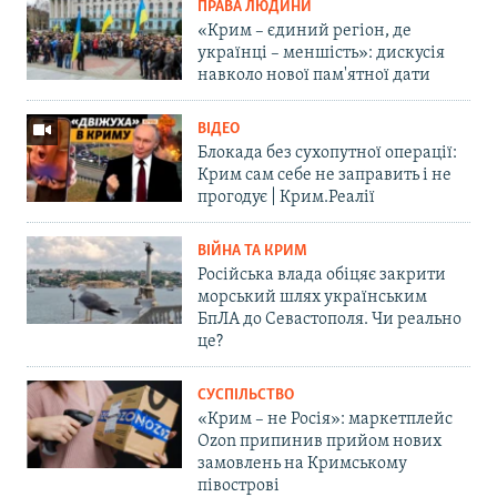
ПРАВА ЛЮДИНИ
«Крим – єдиний регіон, де
українці – меншість»: дискусія
навколо нової пам'ятної дати
ВІДЕО
Блокада без сухопутної операції:
Крим сам себе не заправить і не
прогодує | Крим.Реалії
ВІЙНА ТА КРИМ
Російська влада обіцяє закрити
морський шлях українським
БпЛА до Севастополя. Чи реально
це?
СУСПІЛЬСТВО
«Крим – не Росія»: маркетплейс
Ozon припинив прийом нових
замовлень на Кримському
півострові