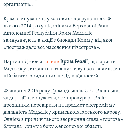
організації».
Крім звинувачень у масових заворушеннях 26
лютого 2014 року під стінами Верховної Ради
Автономної Республіки Крим Меджліс
звинувачують в акції з блокади Криму, від якої
«постраждало все населення півострова».
Наріман Джелял
заявив
Крим.Реалії
, що юристи
Меджлісу вивчають позовну заяву і вже знайшли в
ній багато юридичних невідповідностей.
23 жовтня 2015 року Громадська палата Російської
Федерації звернулася до генпрокурора Росії з
проханням перевірити на предмет екстремізму
діяльність Меджлісу кримськотатарського народу.
Однією з причин такого звернення стала «торгова»
блокада Криму з боку Херсонської області,