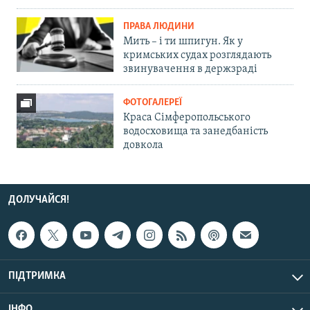
ПРАВА ЛЮДИНИ
Мить – і ти шпигун. Як у
кримських судах розглядають
звинувачення в держзраді
ФОТОГАЛЕРЕЇ
Краса Сімферопольського
водосховища та занедбаність
довкола
ДОЛУЧАЙСЯ!
ПІДТРИМКА
ІНФО