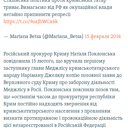
Сталінська політика проти кримських татар
триває.Вимагаємо від РФ як окупаційної влади
негайно припинити репресіі
https://t.co/9oaJhWCx6k
— Mariana Betsa (@Mariana_Betsa)
15 февраля 2016
​Російський прокурор Криму Наталя Поклонська
повідомила 15 лютого, що вручила першому
заступнику глави Меджлісу кримськотатарського
народу Наріману Джелялу копію позовної заяви до
Верховного суду Криму про заборону діяльності
Меджлісу в Росії. Поклонська пояснила позов тим,
що «останнім часом до прокуратури республіки
Крим постійно надходять звернення від
кримськотатарського населення з проханням
визнати протиправною і провокаційною діяльність
цієї незареєстрованої в Російській Федерації