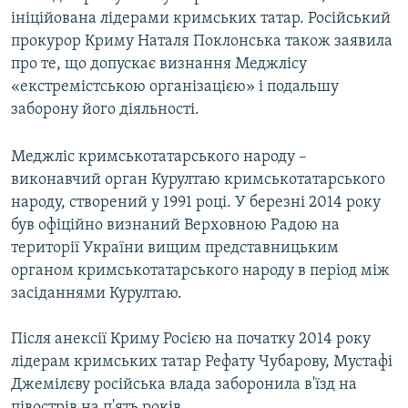
ініційована лідерами кримських татар. Російський
прокурор Криму Наталя Поклонська також заявила
про те, що допускає визнання Меджлісу
«екстремістською організацією» і подальшу
заборону його діяльності.
Меджліс кримськотатарського народу –
виконавчий орган Курултаю кримськотатарського
народу, створений у 1991 році. У березні 2014 року
був офіційно визнаний Верховною Радою на
території України вищим представницьким
органом кримськотатарського народу в період між
засіданнями Курултаю.
Після анексії Криму Росією на початку 2014 року
лідерам кримських татар Рефату Чубарову, Мустафі
Джемілєву російська влада заборонила в'їзд на
півострів на п'ять років.