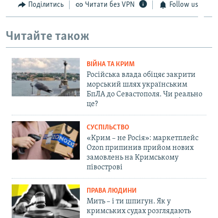
Поділитись
Читати без VPN
Follow us
Читайте також
ВІЙНА ТА КРИМ
Російська влада обіцяє закрити
морський шлях українським
БпЛА до Севастополя. Чи реально
це?
СУСПІЛЬСТВО
«Крим – не Росія»: маркетплейс
Ozon припинив прийом нових
замовлень на Кримському
півострові
ПРАВА ЛЮДИНИ
Мить – і ти шпигун. Як у
кримських судах розглядають