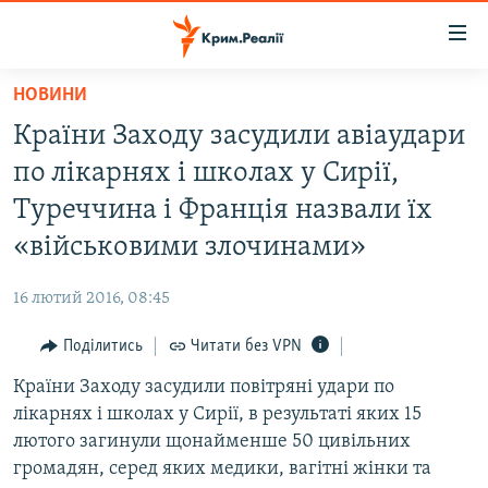
Доступність
посилання
Перейти
НОВИНИ
до
НОВИНИ
Країни Заходу засудили авіаудари
основного
ВОДА.КРИМ
матеріалу
по лікарнях і школах у Сирії,
ВІДЕО ТА ФОТО
Перейти
Туреччина і Франція назвали їх
до
ПОЛІТИКА
«військовими злочинами»
основної
БЛОГИ
навігації
16 лютий 2016, 08:45
Перейти
ПОГЛЯД
до
Поділитись
Читати без VPN
ІНТЕРВ'Ю
пошуку
Країни Заходу засудили повітряні удари по
ВСЕ ЗА ДЕНЬ
лікарнях і школах у Сирії, в результаті яких 15
СПЕЦПРОЕКТИ
лютого загинули щонайменше 50 цивільних
громадян, серед яких медики, вагітні жінки та
ЯК ОБІЙТИ БЛОКУВАННЯ
ДЕПОРТАЦІЯ