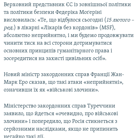
Верховний представник ЄС із зовнішньої політики
та політики безпеки Федеріка Моґеріні
висловилась: «Те, що відбулося сьогодні (
15 лютого –
ред.
) в лікарні «Лікарів без кордонів» (MSF),
абсолютно неприйнятно, і ми будемо продовжувати
чинити тиск на всі сторони дотримуватися
основних принципів гуманітарного права і
зосередитися на захисті цивільних осіб».
Новий міністр закордонних справ Франції Жан-
Марк Еро сказав, що такі атаки «неприйнятні»,
означивши їх як «військові злочини».
Міністерство закордонних справ Туреччини
заявило, що йдеться «очевидно, про військові
злочини» і попередило, що Росія стикнеться з
серйозними наслідками, якщо не припинить
негайно такі дії.