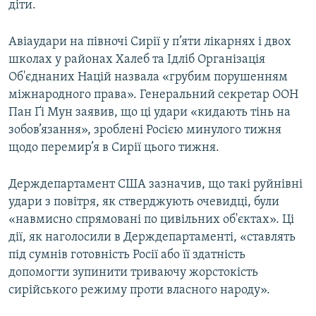
діти.
ВІДЕОУРОКИ «ELIFBE»
Русский
СВІДЧЕННЯ ОКУПАЦІЇ
Авіаудари на півночі Сирії у п’яти лікарнях і двох
Qırımtatar
школах у районах Халеб та Ідліб Організація
УКРАЇНСЬКА ПРОБЛЕМА КРИМУ
Об'єднаних Націй назвала «грубим порушенням
ДОЛУЧАЙСЯ!
ІНФОГРАФІКА
міжнародного права». Генеральний секретар ООН
Пан Ґі Мун заявив, що ці удари «кидають тінь на
зобов’язання», зроблені Росією минулого тижня
щодо перемир’я в Сирії цього тижня.
Усі сайти RFE/RL
Держдепартамент США зазначив, що такі руйнівні
удари з повітря, як стверджують очевидці, були
«навмисно спрямовані по цивільних об'єктах». Ці
дії, як наголосили в Держдепартаменті, «ставлять
під сумнів готовність Росії або її здатність
допомогти зупинити триваючу жорстокість
сирійського режиму проти власного народу».