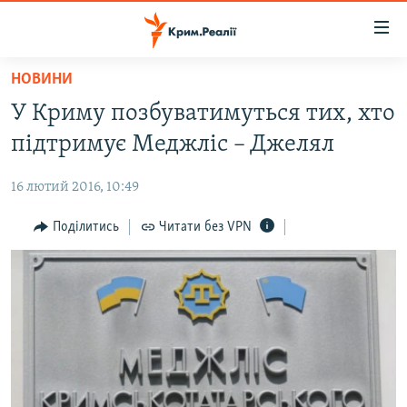
Доступність
посилання
Перейти
НОВИНИ
до
НОВИНИ
У Криму позбуватимуться тих, хто
основного
ВОДА.КРИМ
матеріалу
підтримує Меджліс – Джелял
ВІДЕО ТА ФОТО
Перейти
до
16 лютий 2016, 10:49
ПОЛІТИКА
основної
БЛОГИ
Поділитись
Читати без VPN
навігації
Перейти
ПОГЛЯД
до
ІНТЕРВ'Ю
пошуку
ВСЕ ЗА ДЕНЬ
СПЕЦПРОЕКТИ
ЯК ОБІЙТИ БЛОКУВАННЯ
ДЕПОРТАЦІЯ