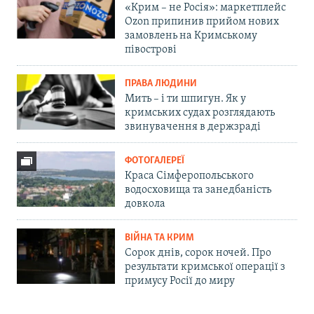
«Крим – не Росія»: маркетплейс
Ozon припинив прийом нових
замовлень на Кримському
півострові
ПРАВА ЛЮДИНИ
Мить – і ти шпигун. Як у
кримських судах розглядають
звинувачення в держзраді
ФОТОГАЛЕРЕЇ
Краса Сімферопольського
водосховища та занедбаність
довкола
ВІЙНА ТА КРИМ
Сорок днів, сорок ночей. Про
результати кримської операції з
примусу Росії до миру