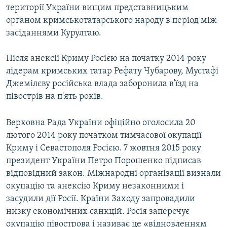
території України вищим представницьким
органом кримськотатарського народу в період між
засіданнями Курултаю.
Після анексії Криму Росією на початку 2014 року
лідерам кримських татар Рефату Чубарову, Мустафі
Джемілєву російська влада заборонила в'їзд на
півострів на п'ять років.
Верховна Рада України офіційно оголосила 20
лютого 2014 року початком тимчасової окупації
Криму і Севастополя Росією. 7 жовтня 2015 року
президент України Петро Порошенко підписав
відповідний закон. Міжнародні організації визнали
окупацію та анексію Криму незаконними і
засудили дії Росії. Країни Заходу запровадили
низку економічних санкцій. Росія заперечує
окупацію півострова і називає це «відновленням