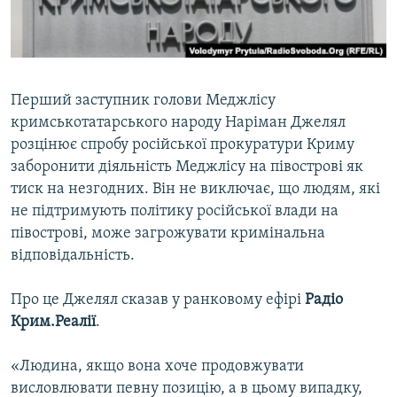
ВІДЕОУРОКИ «ELIFBE»
Русский
СВІДЧЕННЯ ОКУПАЦІЇ
Qırımtatar
УКРАЇНСЬКА ПРОБЛЕМА КРИМУ
Перший заступник голови Меджлісу
ДОЛУЧАЙСЯ!
ІНФОГРАФІКА
кримськотатарського народу Наріман Джелял
розцінює спробу російської прокуратури Криму
заборонити діяльність Меджлісу на півострові як
тиск на незгодних. Він не виключає, що людям, які
Усі сайти RFE/RL
не підтримують політику російської влади на
півострові, може загрожувати кримінальна
відповідальність.
Про це Джелял сказав у ранковому ефірі
Радіо
Крим.Реалії
.
«Людина, якщо вона хоче продовжувати
висловлювати певну позицію, а в цьому випадку,