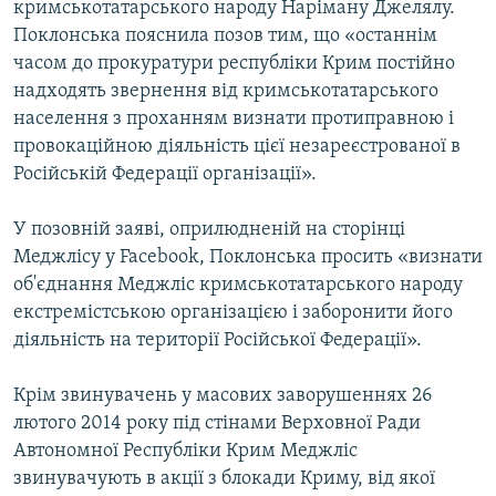
кримськотатарського народу Наріману Джелялу.
Поклонська пояснила позов тим, що «останнім
часом до прокуратури республіки Крим постійно
надходять звернення від кримськотатарського
населення з проханням визнати протиправною і
провокаційною діяльність цієї незареєстрованої в
Російській Федерації організації».
У позовній заяві, оприлюдненій на сторінці
Меджлісу у Facebook, Поклонська просить «визнати
об'єднання Меджліс кримськотатарського народу
екстремістською організацією і заборонити його
діяльність на території Російської Федерації».
Крім звинувачень у масових заворушеннях 26
лютого 2014 року під стінами Верховної Ради
Автономної Республіки Крим Меджліс
звинувачують в акції з блокади Криму, від якої