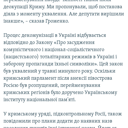
деокупації Криму. Ми пропонували, щоб постанова
діяла з моменту ухвалення. Але депутати вирішили
інакше», – сказав Громенко.
Процес декомунізації в Україні відбувається
відповідно до Закону «Про засудження
комуністичного і націонал-соціалістичного
(нацистського) тоталітарних режимів в Україні і
заборону пропаганди їхньої символіки». Цей закон
був ухвалений у травні минулого року. Оскільки
кримський парламент після анексії півострова
Росією був розпущений, перейменування
кримських регіонів було доручено Українському
інституту національної пам'яті.
У кримському уряді, підконтрольному Росії, також
повідомили про плани додати до наявних назв