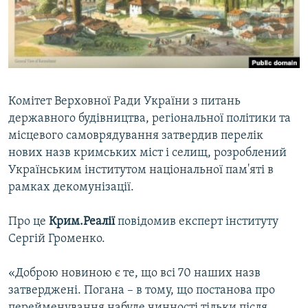
ВІДЕОУРОКИ «ELIFBE»
Русский
СВІДЧЕННЯ ОКУПАЦІЇ
Qırımtatar
УКРАЇНСЬКА ПРОБЛЕМА КРИМУ
ДОЛУЧАЙСЯ!
ІНФОГРАФІКА
Комітет Верховної Ради України з питань
державного будівництва, регіональної політики та
місцевого самоврядування затвердив перелік
Усі сайти RFE/RL
нових назв кримських міст і селищ, розроблений
Українським інститутом національної пам'яті в
рамках декомунізації.
Про це
Крим.Реалії
повідомив експерт інституту
Сергій Громенко.
«Доброю новиною є те, що всі 70 наших назв
затверджені. Погана – в тому, що постанова про
перейменування набуде чинності тільки після