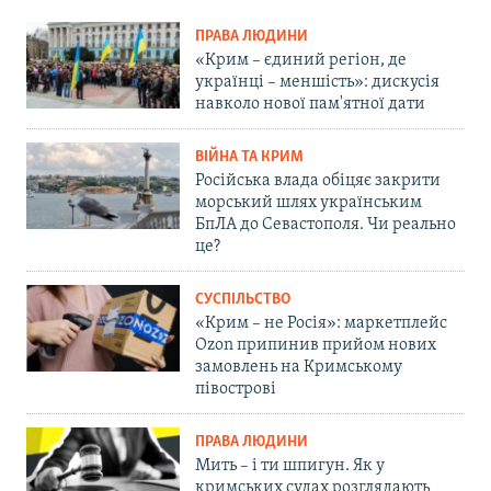
ПРАВА ЛЮДИНИ
«Крим – єдиний регіон, де
українці – меншість»: дискусія
навколо нової пам'ятної дати
ВІЙНА ТА КРИМ
Російська влада обіцяє закрити
морський шлях українським
БпЛА до Севастополя. Чи реально
це?
СУСПІЛЬСТВО
«Крим – не Росія»: маркетплейс
Ozon припинив прийом нових
замовлень на Кримському
півострові
ПРАВА ЛЮДИНИ
Мить – і ти шпигун. Як у
кримських судах розглядають