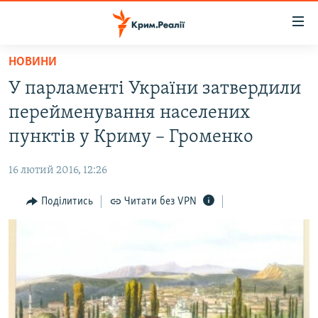
Доступність
посилання
Перейти
НОВИНИ
до
НОВИНИ
У парламенті України затвердили
основного
ВОДА.КРИМ
матеріалу
перейменування населених
ВІДЕО ТА ФОТО
Перейти
пунктів у Криму – Громенко
до
ПОЛІТИКА
основної
16 лютий 2016, 12:26
БЛОГИ
навігації
Перейти
Поділитись
Читати без VPN
ПОГЛЯД
до
ІНТЕРВ'Ю
пошуку
ВСЕ ЗА ДЕНЬ
СПЕЦПРОЕКТИ
ЯК ОБІЙТИ БЛОКУВАННЯ
ДЕПОРТАЦІЯ