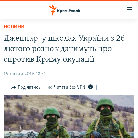
Доступність
посилання
Перейти
НОВИНИ
до
НОВИНИ
Джеппар: у школах України з 26
основного
ВОДА.КРИМ
матеріалу
лютого розповідатимуть про
ВІДЕО ТА ФОТО
Перейти
спротив Криму окупації
до
ПОЛІТИКА
основної
16 лютий 2016, 13:41
БЛОГИ
навігації
Перейти
Поділитись
Читати без VPN
ПОГЛЯД
до
ІНТЕРВ'Ю
пошуку
ВСЕ ЗА ДЕНЬ
СПЕЦПРОЕКТИ
ЯК ОБІЙТИ БЛОКУВАННЯ
ДЕПОРТАЦІЯ