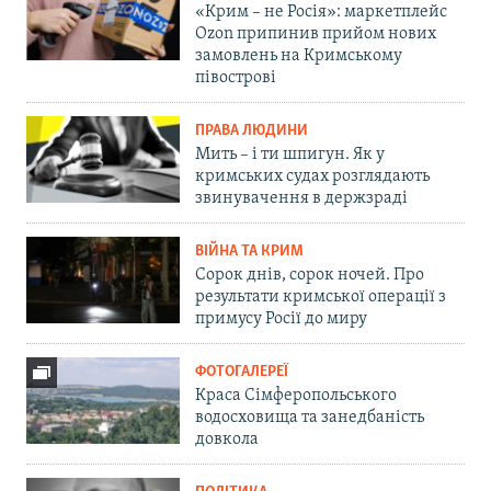
«Крим – не Росія»: маркетплейс
Ozon припинив прийом нових
замовлень на Кримському
півострові
ПРАВА ЛЮДИНИ
Мить – і ти шпигун. Як у
кримських судах розглядають
звинувачення в держзраді
ВІЙНА ТА КРИМ
Сорок днів, сорок ночей. Про
результати кримської операції з
примусу Росії до миру
ФОТОГАЛЕРЕЇ
Краса Сімферопольського
водосховища та занедбаність
довкола