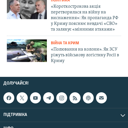
ПОЛІТИКА
«Короткострокова акція
перетворилася на війну на
виснаження»: Як пропаганда РФ
у Криму пояснює невдачі «СВО»
та залякує «мінними атаками»
ВІЙНА ТА КРИМ
«Полювання на колони». Як ЗСУ
ріжуть військову логістику Росії в
Криму
ДОЛУЧАЙСЯ!
ПІДТРИМКА