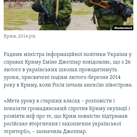
ВІДЕОУРОКИ «ELIFBE»
Русский
СВІДЧЕННЯ ОКУПАЦІЇ
Qırımtatar
УКРАЇНСЬКА ПРОБЛЕМА КРИМУ
Крим, 2014 рік
ДОЛУЧАЙСЯ!
ІНФОГРАФІКА
Радник міністра інформаційної політики України у
справах Криму Еміне Джеппар повідомляє, що з 26
Усі сайти RFE/RL
лютого в українських школах проводитимуть
уроки, присвячені подіям лютого-березня 2014
року в Криму, коли Росія почала анексію півострова.
«Мета уроку в старших класах – розповісти і
показати громадянський спротив Криму окупації і
розвіяти міф про те, що Крим повністю підтримав
російське вторгнення і захоплення української
території», – зазначила Джеппар.