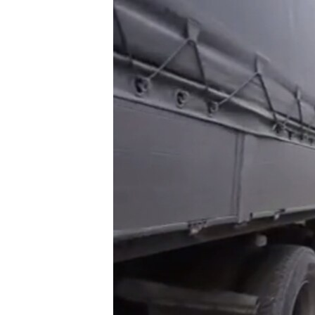
ВІДЕОУРОКИ «ELIFBE»
СВІДЧЕННЯ ОКУПАЦІЇ
УКРАЇНСЬКА ПРОБЛЕМА КРИМУ
ІНФОГРАФІКА