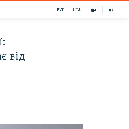
РУС
КТА
ї:
є від