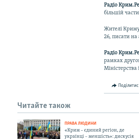
Радіо Крим.Ре
більшій части
Жителі Криму
26, писати на
Радіо Крим.Ре
рамках другог
Міністерства 
Поділитис
Читайте також
ПРАВА ЛЮДИНИ
«Крим – єдиний регіон, де
українці – меншість»: дискусія