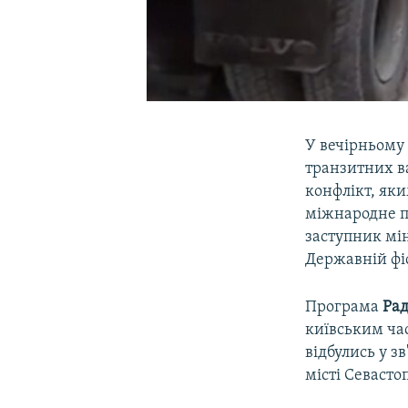
У вечірньому
транзитних в
конфлікт, яки
міжнародне п
заступник мі
Державній фі
Програма
Рад
київським час
відбулись у з
місті Севасто