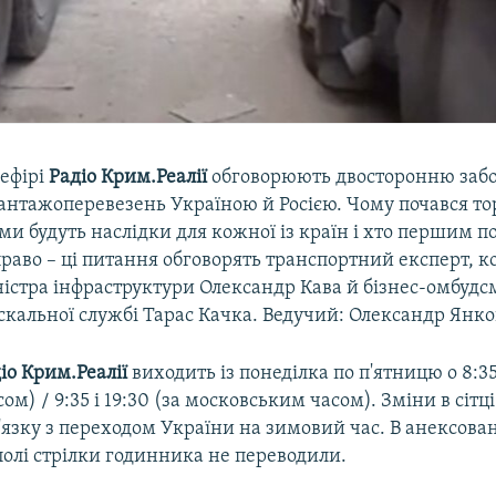
 ефірі
Радіо Крим.Реалії
обговорюють двосторонню заб
антажоперевезень Україною й Росією. Чому почався т
ми будуть наслідки для кожної із країн і хто першим 
раво – ці питання обговорять транспортний експерт, 
ністра інфраструктури Олександр Кава й бізнес-омбудс
скальної службі Тарас Качка. Ведучий: Олександр Янк
іо Крим.Реалії
виходить із понеділка по п'ятницю о 8:35 
ом) / 9:35 і 19:30 (за московським часом). Зміни в сітці
в'язку з переходом України на зимовий час. В анексов
полі стрілки годинника не переводили.