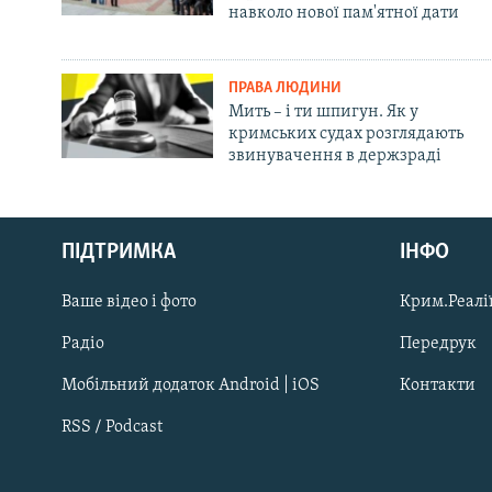
навколо нової пам'ятної дати
ПРАВА ЛЮДИНИ
Мить – і ти шпигун. Як у
кримських судах розглядають
звинувачення в держзраді
Русский
ПІДТРИМКА
ІНФО
Qırımtatar
Ваше відео і фото
Крим.Реалії
ДОЛУЧАЙСЯ!
Радіо
Передрук
Мобільний додаток Android | iOS
Контакти
RSS / Podcast
Усі сайти RFE/RL