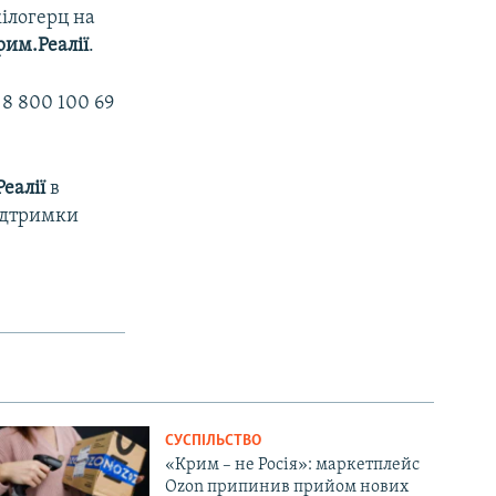
кілогерц на
рим.Реалії
.
8 800 100 69
еалії
в
підтримки
СУСПІЛЬСТВО
«Крим – не Росія»: маркетплейс
Ozon припинив прийом нових