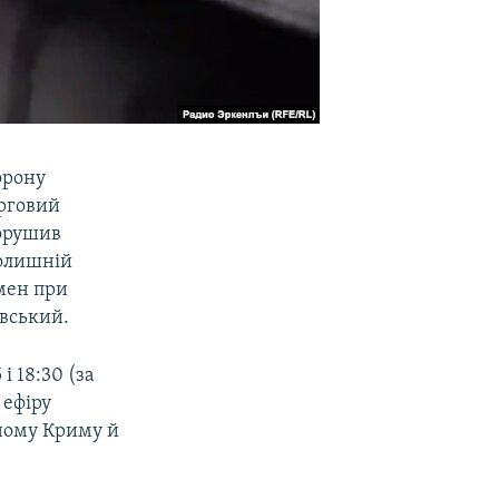
орону
орговий
порушив
колишній
мен при
овський.
і 18:30 (за
 ефіру
аному Криму й