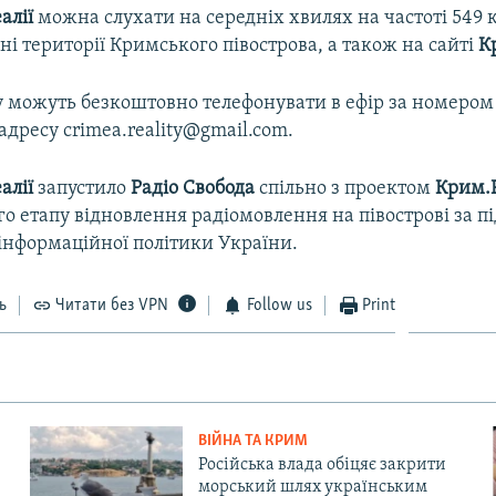
алії
можна слухати на середніх хвилях на частоті 549 
ні території Кримського півострова, а також на сайті
К
 можуть безкоштовно телефонувати в ефір за номером 
 адресу crimea.reality@gmail.com.
алії
запустило
Радіо Свобода
спільно з проектом
Крим.Р
о етапу відновлення радіомовлення на півострові за 
інформаційної політики України.
ь
Читати без VPN
Follow us
Print
ВІЙНА ТА КРИМ
Російська влада обіцяє закрити
морський шлях українським