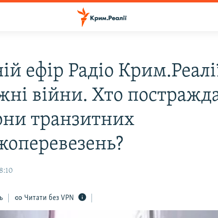
ій ефір Радіо Крим.Реалі
жні війни. Хто постражда
они транзитних
жоперевезень?
8:10
ь
Читати без VPN