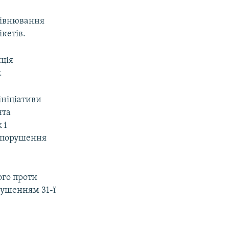
рівнювання
ікетів.
яція
.
ініціативи
нта
 і
і порушення
ого проти
рушенням 31-ї