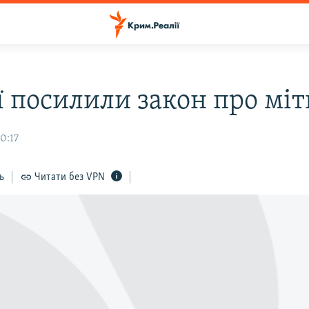
ії посилили закон про мі
0:17
ь
Читати без VPN