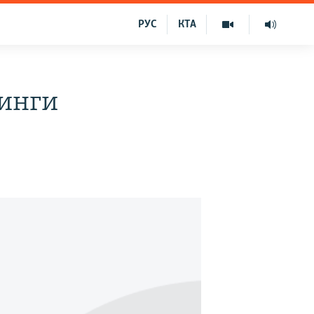
РУС
КТА
тинги