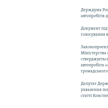
Держдума Рос
автопробігів 
Документ підт
голосування в
Законопроект 
Міністерства
стверджуєтьс
автопробіги «
громадського
Депутат Держд
ухвалення по
статті Консти