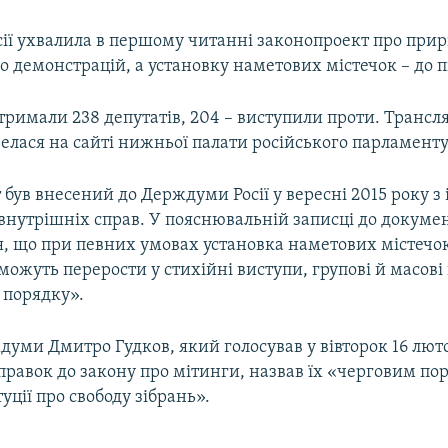
ії ухвалила в першому читанні законопроект про при
до демонстрацій, а установку наметових містечок – до п
римали 238 депутатів, 204 – виступили проти. Трансл
елася на сайті нижньої палати російського парламенту
був внесений до Держдуми Росії у вересні 2015 року з 
 внутрішніх справ. У пояснювальній записці до докуме
я, що при певних умовах установка наметових містечок
можуть перерости у стихійні виступи, групові й масов
 порядку».
уми Дмитро Гудков, який голосував у вівторок 16 лют
правок до закону про мітинги, назвав їх «черговим по
туції про свободу зібрань».