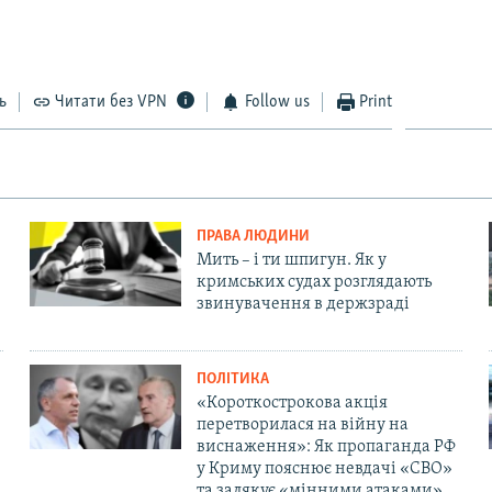
ь
Читати без VPN
Follow us
Print
ПРАВА ЛЮДИНИ
Мить – і ти шпигун. Як у
кримських судах розглядають
звинувачення в держзраді
ПОЛІТИКА
«Короткострокова акція
перетворилася на війну на
виснаження»: Як пропаганда РФ
у Криму пояснює невдачі «СВО»
та залякує «мінними атаками»