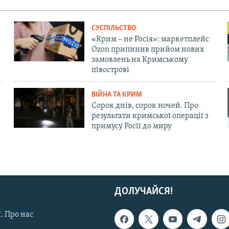
СУСПІЛЬСТВО
«Крим – не Росія»: маркетплейс
Ozon припинив прийом нових
замовлень на Кримському
півострові
ВІЙНА ТА КРИМ
Сорок днів, сорок ночей. Про
результати кримської операції з
примусу Росії до миру
ДОЛУЧАЙСЯ!
. Про нас