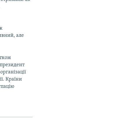
а
іж
ивний, але
атком
у президент
організації
ї. Країни
упацію