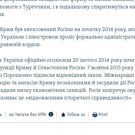
опомоги з Туреччини, і в подальшому спиратимуться н
я.
к Крим був анексований Росією на початку 2014 року, м
Україною і півостровом проліг формально адміністрат
правжній кордон.
 України офіційно оголосила 20 лютого 2014 року поч
упації Криму й Севастополя Росією. 7 жовтня 2015 рок
о Порошенко підписав відповідний закон. Міжнародні 
цію та анексію Криму незаконними й засудили дії Росі
вадили низку економічних санкцій. Росія заперечує ок
називає це «відновленням історичної справедливості».
ь
Читати без VPN
Follow us
Print