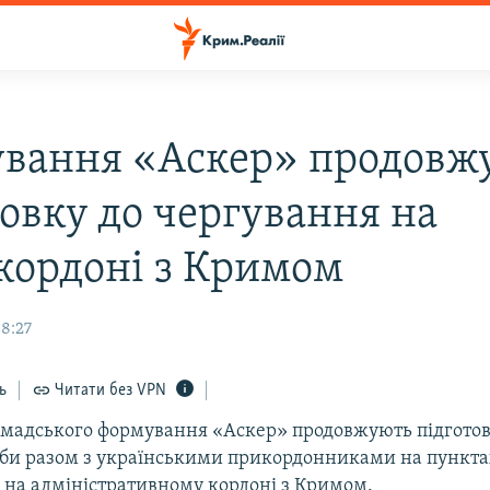
вання «Аскер» продовж
товку до чергування на
кордоні з Кримом
08:27
ь
Читати без VPN
омадського формування «Аскер» продовжують підготов
би разом з українськими прикордонниками на пунктах
) на адміністративному кордоні з Кримом.