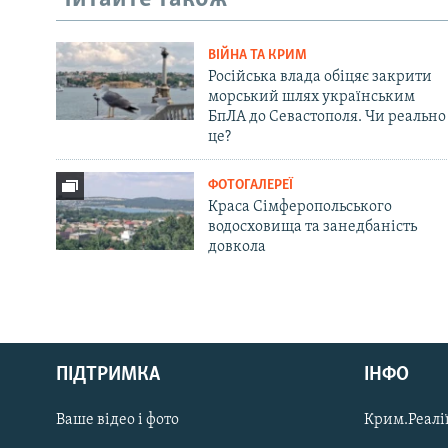
ВІЙНА ТА КРИМ
Російська влада обіцяє закрити
морський шлях українським
БпЛА до Севастополя. Чи реально
це?
ФОТОГАЛЕРЕЇ
Краса Сімферопольського
водосховища та занедбаність
довкола
Русский
Qırımtatar
ПІДТРИМКА
ІНФО
Ваше відео і фото
Крим.Реалії
ДОЛУЧАЙСЯ!