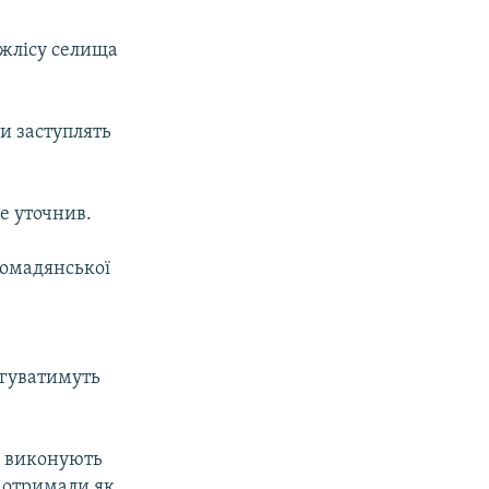
джлісу селища
ти заступлять
е уточнив.
омадянської
ргуватимуть
ки виконують
, отримали як