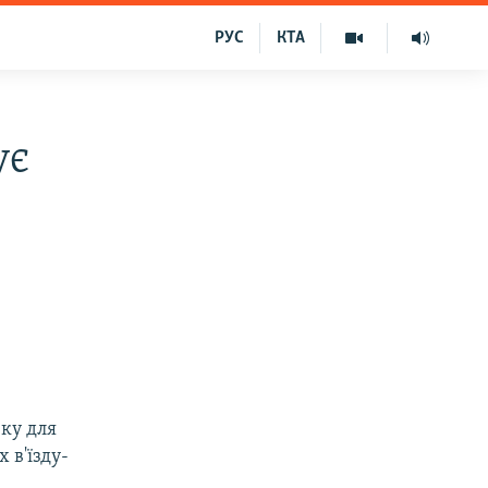
РУС
КТА
ує
ку для
 в'їзду-