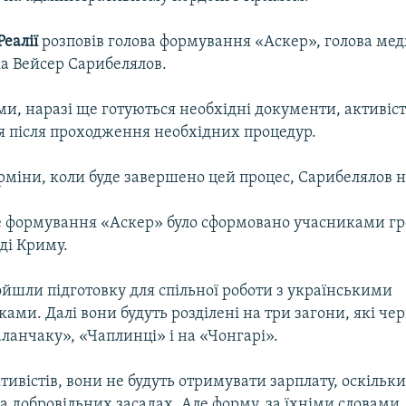
еалії
розповів голова формування «Аскер», голова ме
ка Вейсер Сарибелялов.
ми, наразі ще готуються необхідні документи, активіс
я після проходження необхідних процедур.
рміни, коли буде завершено цей процес, Сарибелялов н
 формування «Аскер» було сформовано учасниками гр
аді Криму.
йшли підготовку для спільної роботи з українськими
ми. Далі вони будуть розділені на три загони, які че
ланчаку», «Чаплинці» і на «Чонгарі».
тивістів, вони не будуть отримувати зарплату, оскіль
а добровільних засадах. Але форму, за їхніми словами