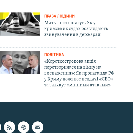
ПРАВА ЛЮДИНИ
Мить – і ти шпигун. Як у
кримських судах розглядають
звинувачення в держзраді
ПОЛІТИКА
«Короткострокова акція
перетворилася на війну на
виснаження»: Як пропаганда РФ
у Криму пояснює невдачі «СВО»
та залякує «мінними атаками»