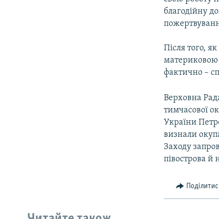
благодійну д
пожертвуванн
Після того, я
материковою 
фактично – с
Верховна Рада
тимчасової ок
України Петр
визнали окупа
Заходу запро
півострова й 
Поділитис
Читайте також