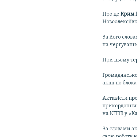
ВІДЕОУРОКИ «ELIFBE»
СВІДЧЕННЯ ОКУПАЦІЇ
Про це
Крим.Р
Новоолексіїв
УКРАЇНСЬКА ПРОБЛЕМА КРИМУ
ІНФОГРАФІКА
За його слова
на чергуванн
При цьому те
Громадянське
акції по блок
Активісти про
прикордонника
на КПВВ у «Ка
За словами ак
свою роботу н