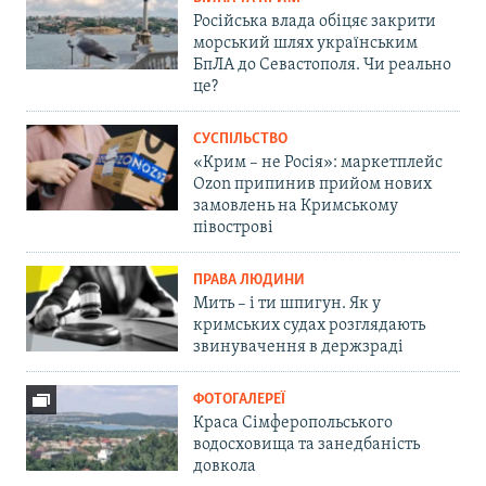
Російська влада обіцяє закрити
морський шлях українським
БпЛА до Севастополя. Чи реально
це?
СУСПІЛЬСТВО
«Крим – не Росія»: маркетплейс
Ozon припинив прийом нових
замовлень на Кримському
півострові
ПРАВА ЛЮДИНИ
Мить – і ти шпигун. Як у
кримських судах розглядають
звинувачення в держзраді
ФОТОГАЛЕРЕЇ
Краса Сімферопольського
водосховища та занедбаність
довкола