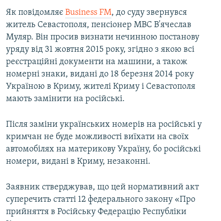
ВІДЕОУРОКИ «ELIFBE»
Як повідомляє
Business FM
, до суду звернувся
Русский
житель Севастополя, пенсіонер МВС В'ячеслав
СВІДЧЕННЯ ОКУПАЦІЇ
Qırımtatar
Муляр. Він просив визнати нечинною постанову
УКРАЇНСЬКА ПРОБЛЕМА КРИМУ
уряду від 31 жовтня 2015 року, згідно з якою всі
реєстраційні документи на машини, а також
ДОЛУЧАЙСЯ!
ІНФОГРАФІКА
номерні знаки, видані до 18 березня 2014 року
Україною в Криму, жителі Криму і Севастополя
мають замінити на російські.
Усі сайти RFE/RL
Після заміни українських номерів на російські у
кримчан не буде можливості виїхати на своїх
автомобілях на материкову Україну, бо російські
номери, видані в Криму, незаконні.
Заявник стверджував, що цей нормативний акт
суперечить статті 12 федерального закону «Про
прийняття в Російську Федерацію Республіки