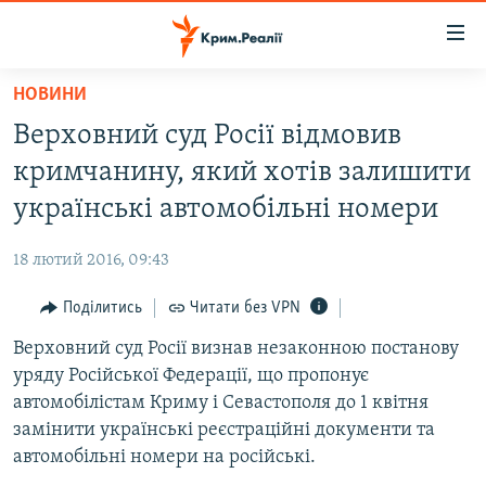
Доступність
посилання
Перейти
НОВИНИ
до
НОВИНИ
Верховний суд Росії відмовив
основного
ВОДА.КРИМ
матеріалу
кримчанину, який хотів залишити
ВІДЕО ТА ФОТО
Перейти
українські автомобільні номери
до
ПОЛІТИКА
основної
18 лютий 2016, 09:43
БЛОГИ
навігації
Перейти
Поділитись
Читати без VPN
ПОГЛЯД
до
Верховний суд Росії визнав незаконною постанову
ІНТЕРВ'Ю
пошуку
уряду Російської Федерації, що пропонує
ВСЕ ЗА ДЕНЬ
автомобілістам Криму і Севастополя до 1 квітня
СПЕЦПРОЕКТИ
замінити українські реєстраційні документи та
автомобільні номери на російські.
ЯК ОБІЙТИ БЛОКУВАННЯ
ДЕПОРТАЦІЯ