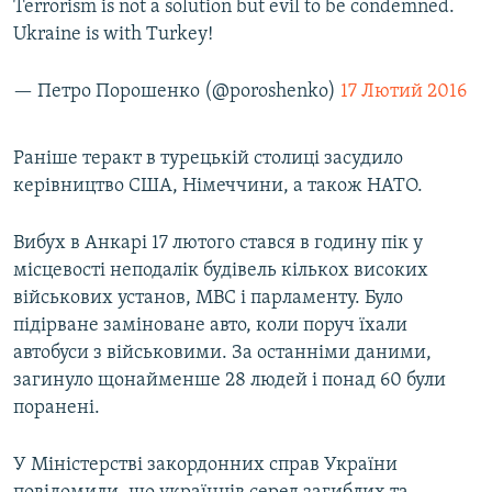
Terrorism is not a solution but evil to be condemned.
Ukraine is with Turkey!
— Петро Порошенко (@poroshenko)
17 Лютий 2016
Раніше теракт в турецькій столиці засудило
керівництво США, Німеччини, а також НАТО.
Вибух в Анкарі 17 лютого стався в годину пік у
місцевості неподалік будівель кількох високих
військових установ, МВС і парламенту. Було
підірване заміноване авто, коли поруч їхали
автобуси з військовими. За останніми даними,
загинуло щонайменше 28 людей і понад 60 були
поранені.
У Міністерстві закордонних справ України