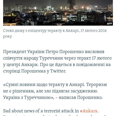
ВІДЕОУРОКИ «ELIFBE»
Русский
СВІДЧЕННЯ ОКУПАЦІЇ
Qırımtatar
УКРАЇНСЬКА ПРОБЛЕМА КРИМУ
Стовп диму з епіцентру теракту в Анкарі, 17 лютого 2016
ДОЛУЧАЙСЯ!
ІНФОГРАФІКА
року
Президент України Петро Порошенко висловив
Усі сайти RFE/RL
співчуття народу Туреччини через теракт 17 лютого
у центрі Анкари. Про це йдеться в повідомленні на
сторінці Порошенка у Twitter.
«Сумні новини щодо теракту в Анкарі. Тероризм
не є рішенням, але зло підлягає засудженню.
Україна з Туреччиною», – написав Порошенко.
Sad about news of a terrorist attack in
#Ankara
.