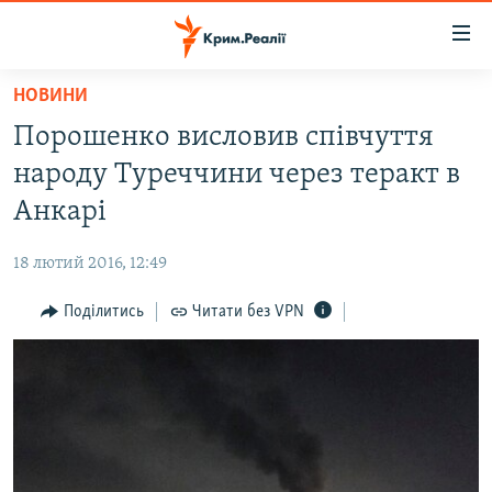
Доступність
посилання
Перейти
НОВИНИ
до
НОВИНИ
Порошенко висловив співчуття
основного
ВОДА.КРИМ
матеріалу
народу Туреччини через теракт в
ВІДЕО ТА ФОТО
Перейти
Анкарі
до
ПОЛІТИКА
основної
18 лютий 2016, 12:49
БЛОГИ
навігації
Перейти
Поділитись
Читати без VPN
ПОГЛЯД
до
ІНТЕРВ'Ю
пошуку
ВСЕ ЗА ДЕНЬ
СПЕЦПРОЕКТИ
ЯК ОБІЙТИ БЛОКУВАННЯ
ДЕПОРТАЦІЯ