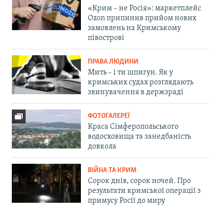
«Крим – не Росія»: маркетплейс
Ozon припинив прийом нових
замовлень на Кримському
півострові
ПРАВА ЛЮДИНИ
Мить – і ти шпигун. Як у
кримських судах розглядають
звинувачення в держзраді
ФОТОГАЛЕРЕЇ
Краса Сімферопольського
водосховища та занедбаність
довкола
ВІЙНА ТА КРИМ
Сорок днів, сорок ночей. Про
результати кримської операції з
примусу Росії до миру