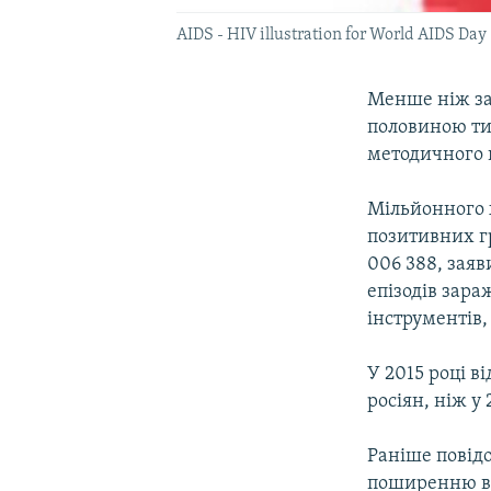
AIDS - HIV illustration for World AIDS Day
Менше ніж за 
половиною ти
методичного 
Мільйонного х
позитивних гр
006 388, заяв
епізодів зар
інструментів,
У 2015 році в
росіян, ніж у
Раніше повід
поширенню ві