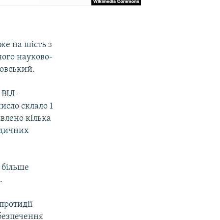
же на шість з
ного науково-
ровський.
 ВІЛ-
исло склало 1
явлено кілька
едичних
в більше
.
протидії
безпечення