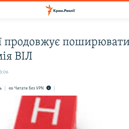
ії продовжує поширюват
мія ВІЛ
13:06
ь
Читати без VPN