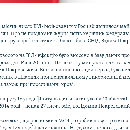
місяць число ВІЛ-інфікованих у Росії збільшилося май
сяч. Про це повідомив журналістів керівник Федераль
центру з профілактики та боротьби зі СНІД Вадим Пок
ворого на ВІЛ-інфекцію було внесено в базу даних про
омадян Росії 20 січня. На початку минулого тижня їх ч
ив Покровський. Він зазначив, що в цей період було ви
аження в лікарнях при неправильному використанні м
 а також при переливанні крові.
ід вірусу імунодефіциту людини загинуло на 13 відсоткі
 2014 році – понад 27 тисяч осіб, повідомив Покровський
омлялося, що російський МОЗ розробив нову стратегію 
русу імунодефіциту людини. На думку вченого, для за