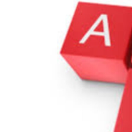
ВІДЕОУРОКИ «ELIFBE»
СВІДЧЕННЯ ОКУПАЦІЇ
УКРАЇНСЬКА ПРОБЛЕМА КРИМУ
ІНФОГРАФІКА