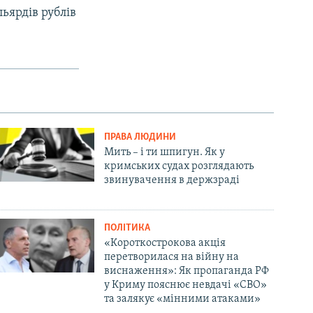
льярдів рублів
ПРАВА ЛЮДИНИ
Мить – і ти шпигун. Як у
кримських судах розглядають
звинувачення в держзраді
ПОЛІТИКА
«Короткострокова акція
перетворилася на війну на
виснаження»: Як пропаганда РФ
у Криму пояснює невдачі «СВО»
та залякує «мінними атаками»