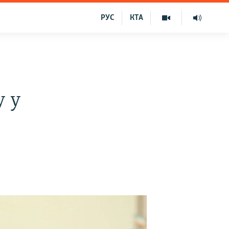
РУС
КТА
у у