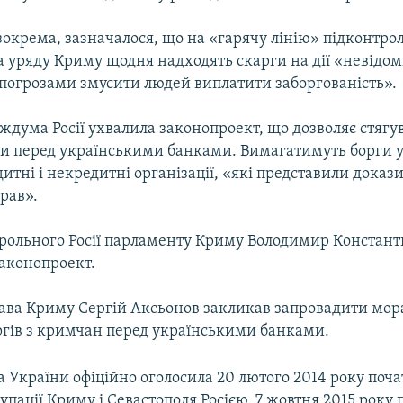
зокрема, зазначалося, що на «гарячу лінію» підконтр
 уряду Криму щодня надходять скарги на дії «невідоми
погрозами змусити людей виплатити заборгованість».
ждума Росії ухвалила законопроект, що дозволяє стягу
и перед українськими банками. Вимагатимуть борги 
дитні і некредитні організації, «які представили дока
рав».
трольного Росії парламенту Криму Володимир Констант
законопроект.
лава Криму Сергій Аксьонов закликав запровадити мор
ргів з кримчан перед українськими банками.
 України офіційно оголосила 20 лютого 2014 року поч
упації Криму і Севастополя Росією. 7 жовтня 2015 року