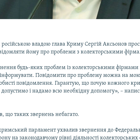
російською владою глава Криму Сергій Аксьонов прос
овідомляти йому про проблеми з колекторськими фірм
кнення будь-яких проблем із колекторськими фірмами
е інформувати. Повідомити про проблему можна на мою
особисті повідомлення. Гарантую, що почую кожного к
 допустимо і надамо всю необхідну допомогу», – напис
в, що таких звернень небагато.
кримський парламент ухвалив звернення до Федеральн
орону на законодавчому рівні діяльності колекторських 