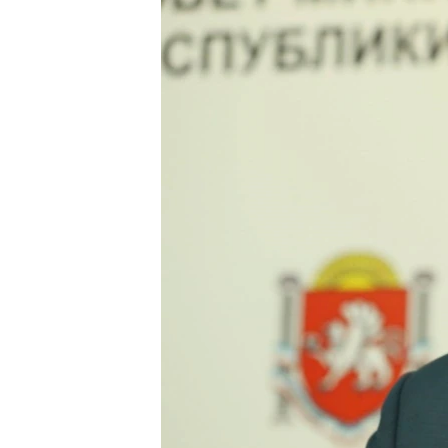
ВІДЕОУРОКИ «ELIFBE»
СВІДЧЕННЯ ОКУПАЦІЇ
УКРАЇНСЬКА ПРОБЛЕМА КРИМУ
ІНФОГРАФІКА