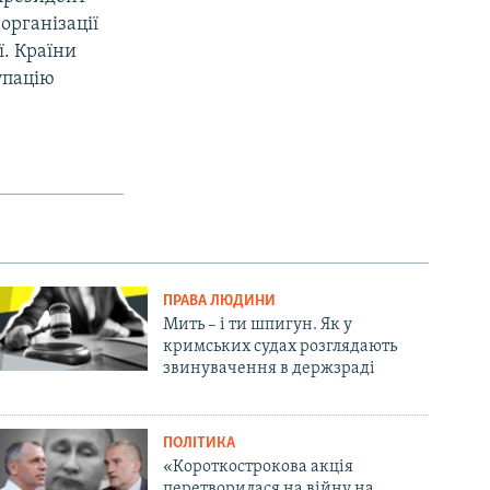
організації
ї. Країни
упацію
ПРАВА ЛЮДИНИ
Мить – і ти шпигун. Як у
кримських судах розглядають
звинувачення в держзраді
ПОЛІТИКА
«Короткострокова акція
перетворилася на війну на