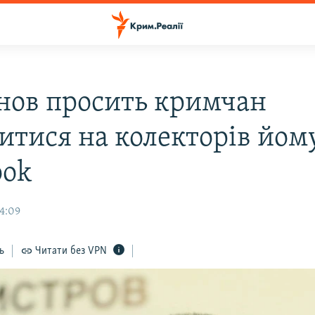
нов просить кримчан
итися на колекторів йом
ook
14:09
ь
Читати без VPN