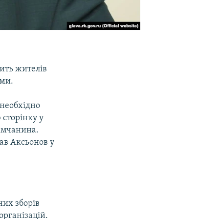
ить жителів
ами.
 необхідно
 сторінку у
римчанина.
ав Аксьонов у
их зборів
організацій.