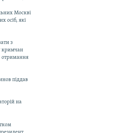
ольних Москві
х осіб, які
вати з
у кримчан
зи отримання
инов піддав
аторій на
атком
 президент