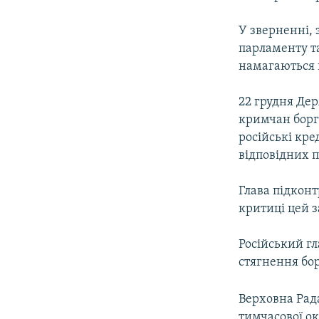
У зверненні, 
парламенту та
намагаються 
22 грудня Дер
кримчан борг
російські кре
відповідних п
Глава підкон
критиці цей 
Російський г
стягнення бо
Верховна Рада
тимчасової ок