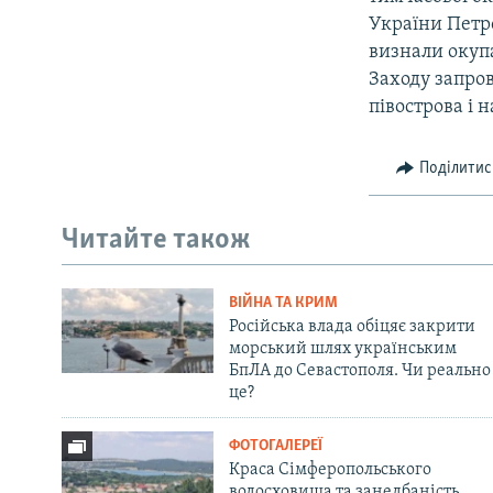
України Петр
визнали окупа
Заходу запро
півострова і 
Поділитис
Читайте також
ВІЙНА ТА КРИМ
Російська влада обіцяє закрити
морський шлях українським
БпЛА до Севастополя. Чи реально
це?
ФОТОГАЛЕРЕЇ
Краса Сімферопольського
водосховища та занедбаність