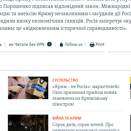
о Порошенко підписав відповідний закон. Міжнародні 
цію та анексію Криму незаконними і засудили дії Росі
вадили низку економічних санкцій. Росія заперечує ок
називає це «відновленням історичної справедливості».
ь
Читати без VPN
Follow us
Print
СУСПІЛЬСТВО
«Крим – не Росія»: маркетплейс
Ozon припинив прийом нових
замовлень на Кримському
півострові
ВІЙНА ТА КРИМ
Сорок днів, сорок ночей. Про
результати кримської операції з