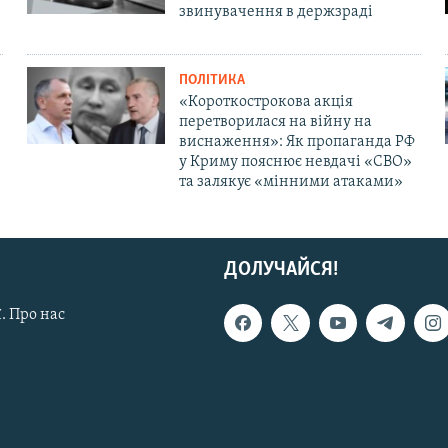
звинувачення в держзраді
ПОЛІТИКА
«Короткострокова акція
перетворилася на війну на
виснаження»: Як пропаганда РФ
у Криму пояснює невдачі «СВО»
та залякує «мінними атаками»
ДОЛУЧАЙСЯ!
. Про нас