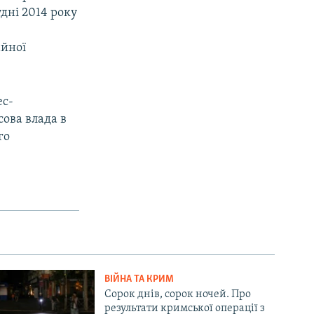
дні 2014 року
айної
ес-
сова влада в
го
ВІЙНА ТА КРИМ
Сорок днів, сорок ночей. Про
результати кримської операції з