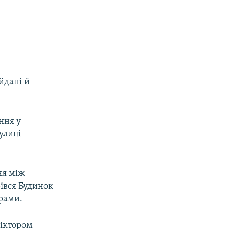
йдані й
ння у
улиці
.
ня між
івся Будинок
ерами.
Віктором