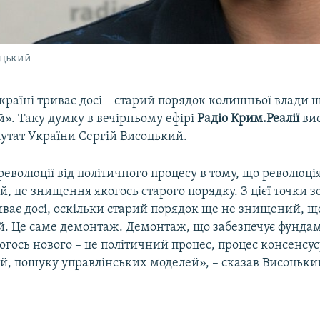
оцький
країні триває досі – старий порядок колишньої влади 
». Таку думку в вечірньому ефірі
Радіо Крим.Реалії
ви
утат України Сергій Висоцький.
революції від політичного процесу в тому, що революці
, це знищення якогось старого порядку. З цієї точки зо
иває досі, оскільки старий порядок ще не знищений, щ
. Це саме демонтаж. Демонтаж, що забезпечує фундам
огось нового – це політичний процес, процес консенсу
й, пошуку управлінських моделей», – сказав Висоцьки