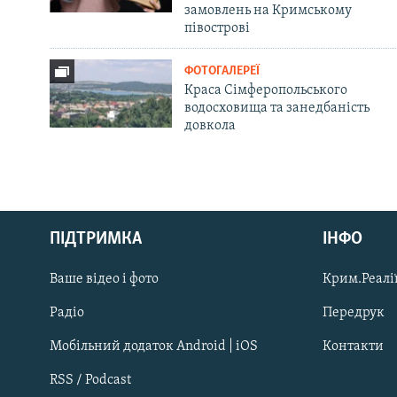
замовлень на Кримському
півострові
ФОТОГАЛЕРЕЇ
Краса Сімферопольського
водосховища та занедбаність
довкола
Русский
ПІДТРИМКА
ІНФО
Qırımtatar
Ваше відео і фото
Крим.Реалії
ДОЛУЧАЙСЯ!
Радіо
Передрук
Мобільний додаток Android | iOS
Контакти
RSS / Podcast