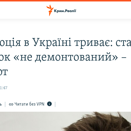
ція в Україні триває: ст
ок «не демонтований» –
рт
1:47
ь
Читати без VPN