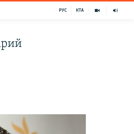
РУС
КТА
арий