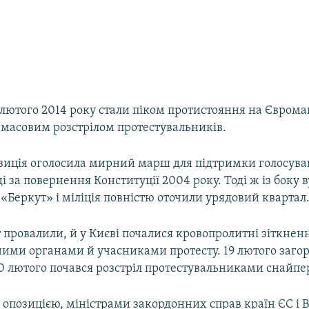
0 лютого 2014 року стали піком протистояння на Єврома
 масовим розстрілом протестувальників.
озиція оголосила мирний марш для підтримки голосува
і за повернення Конституції 2004 року. Тоді ж із боку в
 «Беркут» і міліція повністю оточили урядовий квартал
 провалили, й у Києві почалися кровопролитні зіткнен
ими органами й учасниками протесту. 19 лютого загор
20 лютого почався розстріл протестувальниками снайп
 опозицією, міністрами закордонних справ країн ЄС і 