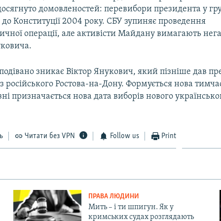
осягнуто домовленостей: перевибори президента у гру
 до Конституції 2004 року. СБУ зупиняє проведення
ичної операції, але активісти Майдану вимагають нег
уковича.
подівано зникає Віктор Янукович, який пізніше дав пр
 російського Ростова-на-Дону. Формується нова тимча
езні призначається нова дата виборів нового українсько
ь
Читати без VPN
Follow us
Print
ПРАВА ЛЮДИНИ
Мить – і ти шпигун. Як у
кримських судах розглядають