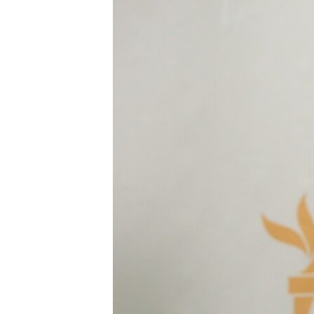
ВІДЕОУРОКИ «ELIFBE»
СВІДЧЕННЯ ОКУПАЦІЇ
УКРАЇНСЬКА ПРОБЛЕМА КРИМУ
ІНФОГРАФІКА