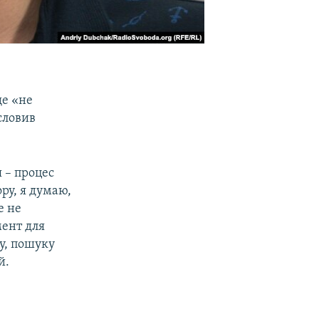
ще «не
словив
я – процес
ру, я думаю,
е не
ент для
су, пошуку
й.