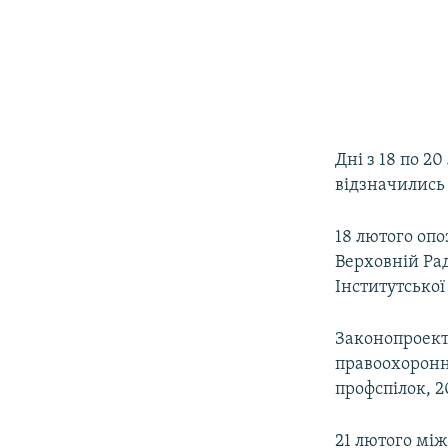
Дні з 18 по 2
відзначились
18 лютого оп
Верховній Рад
Інститутської
Законопроект
правоохоронн
профспілок, 
21 лютого між