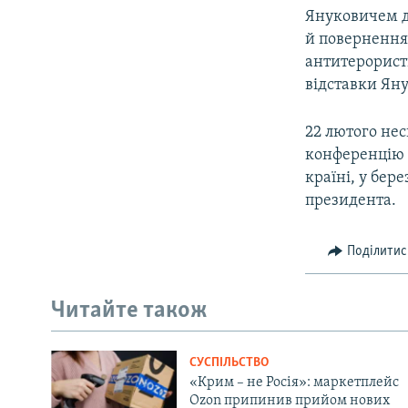
Януковичем д
й повернення
антитерорист
відставки Ян
22 лютого нес
конференцію з
країні, у бер
президента.
Поділитис
Читайте також
СУСПІЛЬСТВО
«Крим – не Росія»: маркетплейс
Ozon припинив прийом нових