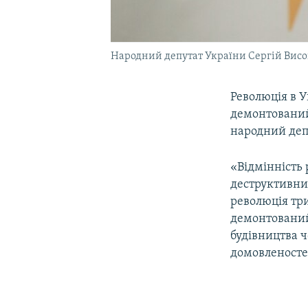
Народний депутат України Сергій Вис
Революція в У
демонтований
народний деп
«Відмінність 
деструктивний
революція тр
демонтований
будівництва ч
домовленосте