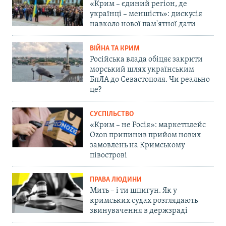
«Крим – єдиний регіон, де
українці – меншість»: дискусія
навколо нової пам'ятної дати
ВІЙНА ТА КРИМ
Російська влада обіцяє закрити
морський шлях українським
БпЛА до Севастополя. Чи реально
це?
СУСПІЛЬСТВО
«Крим – не Росія»: маркетплейс
Ozon припинив прийом нових
замовлень на Кримському
півострові
ПРАВА ЛЮДИНИ
Мить – і ти шпигун. Як у
кримських судах розглядають
звинувачення в держзраді