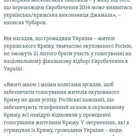
потворних московських політиків – у жаху від того,
що переможцем Євробачення 2016 може виявитись
українська/кримська виконавиця Джамала», –
написав Чубаров.
Він нагадав, що громадяни України – жителі
українського Криму, тимчасово окупованого Росією,
не зможуть 21 лютого брати участь у голосуванні на
національному фінальному відборі Євробачення в
Україні.
«Вжиті мною і моїми колегами зусилля, щоб
забезпечити голосування жителів окупованого
Криму не дали успіху. Російські кампанії, що
забезпечують телефонний зв'язок в окупованому
Криму, всі навідріз відмовили у проведенні
голосування жителями Криму. У зверненнях, які я
отримував із Криму, громадяни України – люди