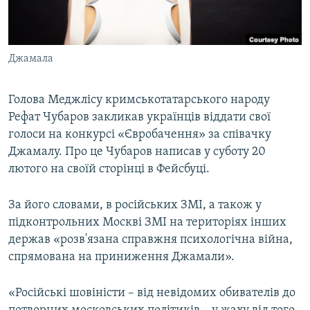
ВІДЕОУРОКИ «ELIFBE»
Русский
СВІДЧЕННЯ ОКУПАЦІЇ
Qırımtatar
Джамала
УКРАЇНСЬКА ПРОБЛЕМА КРИМУ
ДОЛУЧАЙСЯ!
ІНФОГРАФІКА
Голова Меджлісу кримськотатарського народу
Рефат Чубаров закликав українців віддати свої
голоси на конкурсі «Євробачення» за співачку
Усі сайти RFE/RL
Джамалу. Про це Чубаров написав у суботу 20
лютого на своїй сторінці в Фейсбуці.
За його словами, в російських ЗМІ, а також у
підконтрольних Москві ЗМІ на територіях інших
держав «розв'язана справжня психологічна війна,
спрямована на приниження Джамали».
«Російські шовіністи – від невідомих обивателів до