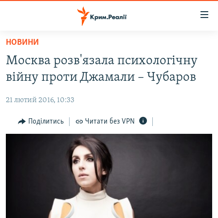
Доступність
посилання
Перейти
НОВИНИ
до
НОВИНИ
Москва розв'язала психологічну
основного
ВОДА.КРИМ
матеріалу
війну проти Джамали – Чубаров
ВІДЕО ТА ФОТО
Перейти
до
21 лютий 2016, 10:33
ПОЛІТИКА
основної
БЛОГИ
Поділитись
Читати без VPN
навігації
Перейти
ПОГЛЯД
до
ІНТЕРВ'Ю
пошуку
ВСЕ ЗА ДЕНЬ
СПЕЦПРОЕКТИ
ЯК ОБІЙТИ БЛОКУВАННЯ
ДЕПОРТАЦІЯ