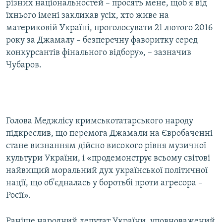
різних національностей –​ просять мене, щоб я від
їхнього імені закликав усіх, хто живе на
материковій Україні, проголосувати 21 лютого 2016
року за Джамалу – безперечну фаворитку серед
конкурсантів фінального відбору», – зазначив
Чубаров.
Голова Меджлісу кримськотатарського народу
підкреслив, що перемога Джамали на Євробаченні
стане визнанням дійсно високого рівня музичної
культури України, і «продемонструє всьому світові
найвищий моральний дух української політичної
нації, що об'єдналась у боротьбі проти агресора –
Росії».
Раніше народний депутат України, уповноважений