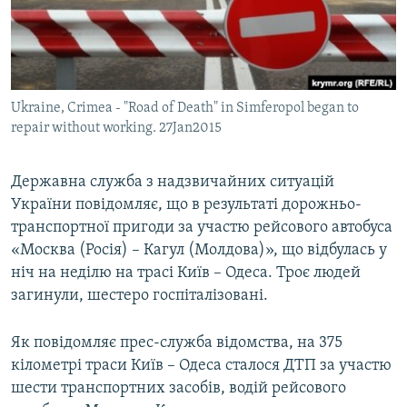
ВІДЕОУРОКИ «ELIFBE»
Русский
СВІДЧЕННЯ ОКУПАЦІЇ
Qırımtatar
УКРАЇНСЬКА ПРОБЛЕМА КРИМУ
Ukraine, Crimea - "Road of Death" in Simferopol began to
ДОЛУЧАЙСЯ!
ІНФОГРАФІКА
repair without working. 27Jan2015
Державна служба з надзвичайних ситуацій
Усі сайти RFE/RL
України повідомляє, що в результаті дорожньо-
транспортної пригоди за участю рейсового автобуса
«Москва (Росія) – Кагул (Молдова)», що відбулась у
ніч на неділю на трасі Київ – Одеса. Троє людей
загинули, шестеро госпіталізовані.
Як повідомляє прес-служба відомства, на 375
кілометрі траси Київ – Одеса сталося ДТП за участю
шести транспортних засобів, водій рейсового