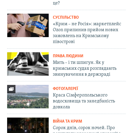
це?
СУСПІЛЬСТВО
«Крим – не Росія»: маркетплейс
Ozon припинив прийом нових
замовлень на Кримському
півострові
ПРАВА ЛЮДИНИ
Мить – і ти шпигун. Як у
кримських судах розглядають
звинувачення в держзраді
ФОТОГАЛЕРЕЇ
Краса Сімферопольського
водосховища та занедбаність
довкола
ВІЙНА ТА КРИМ
Сорок днів, сорок ночей. Про