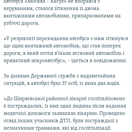
автобуса «Москва – Кагул» не впорався з
керуванням, сталося зіткнення із двома
вантажними автомобілями, припаркованими на
узбіччі дороги.
«У результаті перекидання автобуса з ним зіткнувся
ще один вантажний автомобіль, що став поперек
дороги, в який потім в'їхали легковий автомобіль і
приватний мікроавтобус», – ідеться в повідомленні.
За даними Державної служби з надзвичайних
ситуацій, в автобусі було 37 осіб, із яких два водія.
«До Ширяєвської районної лікарні госпіталізовано
6 постраждалих, із них одна людина після надання
медичної допомоги залишила лікарню. Проведено
огляд інших учасників ДТП, були постраждалі з
незначними травмами, які від госпіталізації