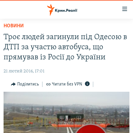
Доступність
посилання
Перейти
НОВИНИ
до
НОВИНИ
Троє людей загинули під Одесою в
основного
ВОДА.КРИМ
матеріалу
ДТП за участю автобуса, що
ВІДЕО ТА ФОТО
Перейти
прямував із Росії до України
до
ПОЛІТИКА
основної
21 лютий 2016, 17:01
БЛОГИ
навігації
Перейти
Поділитись
Читати без VPN
ПОГЛЯД
до
ІНТЕРВ'Ю
пошуку
ВСЕ ЗА ДЕНЬ
СПЕЦПРОЕКТИ
ЯК ОБІЙТИ БЛОКУВАННЯ
ДЕПОРТАЦІЯ