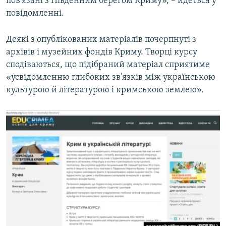
пов'язані з Південним берегом Криму», – йдеться у
повідомленні.
Деякі з опублікованих матеріалів почерпнуті з
архівів і музейних фондів Криму. Творці курсу
сподіваються, що підібраний матеріал сприятиме
«усвідомленню глибоких зв'язків між українською
культурою й літературою і кримською землею».