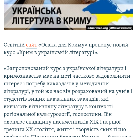
ВІДЕОУРОКИ «ELIFBE»
Русский
СВІДЧЕННЯ ОКУПАЦІЇ
Qırımtatar
УКРАЇНСЬКА ПРОБЛЕМА КРИМУ
ДОЛУЧАЙСЯ!
ІНФОГРАФІКА
Освітній
сайт
«Освіта для Криму» пропонує новий
курс «Крим в українській літературі».
Усі сайти RFE/RL
«Запропонований курс з української літератури і
кримознавства має на меті частково задовольнити
інтерес і потребу викладачів у методичній
літературі, у той же час він розрахований на учнів і
студентів вищих навчальних закладів, які
вивчають вітчизняну літературу в контексті
регіональної культурології, геопоетики. Він
охоплює спадщину письменників XIX і першої
третини ХХ століття, життя і творчість яких тісно