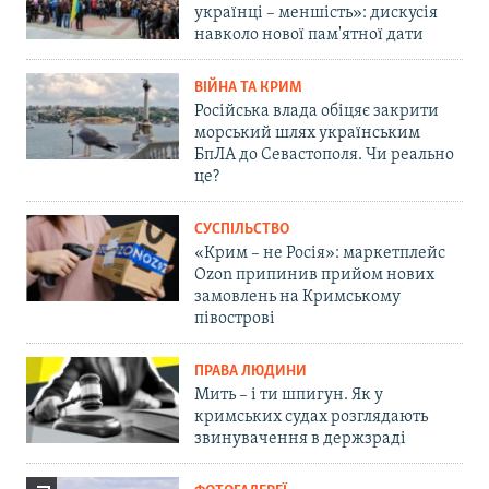
українці – меншість»: дискусія
навколо нової пам'ятної дати
ВІЙНА ТА КРИМ
Російська влада обіцяє закрити
морський шлях українським
БпЛА до Севастополя. Чи реально
це?
СУСПІЛЬСТВО
«Крим – не Росія»: маркетплейс
Ozon припинив прийом нових
замовлень на Кримському
півострові
ПРАВА ЛЮДИНИ
Мить – і ти шпигун. Як у
кримських судах розглядають
звинувачення в держзраді