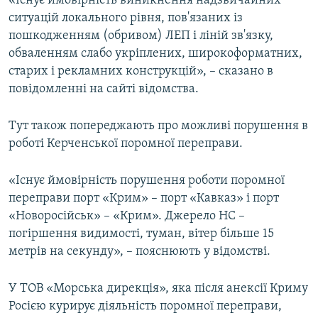
«Існує ймовірність виникнення надзвичайних
ВІДЕОУРОКИ «ELIFBE»
ситуацій локального рівня, пов'язаних із
Русский
пошкодженням (обривом) ЛЕП і ліній зв'язку,
СВІДЧЕННЯ ОКУПАЦІЇ
Qırımtatar
обваленням слабо укріплених, широкоформатних,
УКРАЇНСЬКА ПРОБЛЕМА КРИМУ
старих і рекламних конструкцій», – сказано в
повідомленні на сайті відомства.
ДОЛУЧАЙСЯ!
ІНФОГРАФІКА
Тут також попереджають про можливі порушення в
роботі Керченської поромної переправи.
Усі сайти RFE/RL
«Існує ймовірність порушення роботи поромної
переправи порт «Крим» – порт «Кавказ» і порт
«Новоросійськ» – «Крим». Джерело НС –
погіршення видимості, туман, вітер більше 15
метрів на секунду», – пояснюють у відомстві.
У ТОВ «Морська дирекція», яка після анексії Криму
Росією курирує діяльність поромної переправи,