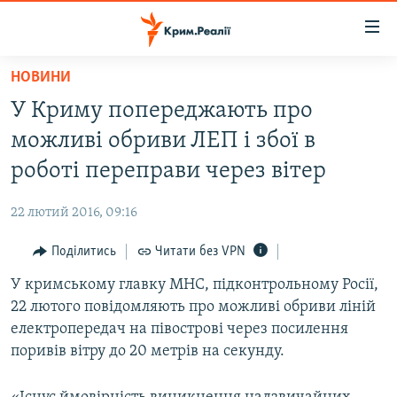
Доступність
посилання
Перейти
НОВИНИ
до
НОВИНИ
У Криму попереджають про
основного
ВОДА.КРИМ
матеріалу
можливі обриви ЛЕП і збої в
ВІДЕО ТА ФОТО
Перейти
роботі переправи через вітер
до
ПОЛІТИКА
основної
22 лютий 2016, 09:16
БЛОГИ
навігації
Перейти
Поділитись
Читати без VPN
ПОГЛЯД
до
У кримському главку МНС, підконтрольному Росії,
ІНТЕРВ'Ю
пошуку
22 лютого повідомляють про можливі обриви ліній
ВСЕ ЗА ДЕНЬ
електропередач на півострові через посилення
СПЕЦПРОЕКТИ
поривів вітру до 20 метрів на секунду.
ЯК ОБІЙТИ БЛОКУВАННЯ
ДЕПОРТАЦІЯ