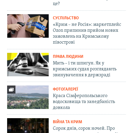
це?
СУСПІЛЬСТВО
«Крим – не Росія»: маркетплейс
Ozon припинив прийом нових
замовлень на Кримському
півострові
ПРАВА ЛЮДИНИ
Мить – і ти шпигун. Як у
кримських судах розглядають
звинувачення в держзраді
ФОТОГАЛЕРЕЇ
Краса Сімферопольського
водосховища та занедбаність
довкола
ВІЙНА ТА КРИМ
Сорок днів, сорок ночей. Про