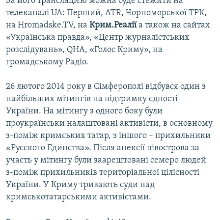
За його трансляцією можна буде стежити на
телеканалі UA: Перший, ATR, Чорноморської ТРК,
на Hromadske.TV, на
Крим.Реалії
а також на сайтах
«Українська правда», «Центр журналістських
розслідувань», QHA, «Голос Криму», на
громадському Радіо.
26 лютого 2014 року в Сімферополі відбувся один з
найбільших мітингів на підтримку єдності
України. На мітингу з одного боку були
проукраїнськи налаштовані активісти, в основному
з-поміж кримських татар, з іншого – прихильники
«Русского Единства». Після анексії півострова за
участь у мітингу були заарештовані семеро людей
з-поміж прихильників територіальної цілісності
України. У Криму тривають суди над
кримськотатарськими активістами.