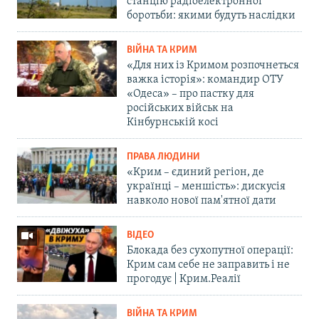
станцію радіоелектронної
боротьби: якими будуть наслідки
ВІЙНА ТА КРИМ
«Для них із Кримом розпочнеться
важка історія»: командир ОТУ
«Одеса» – про пастку для
російських військ на
Кінбурнській косі
ПРАВА ЛЮДИНИ
«Крим – єдиний регіон, де
українці – меншість»: дискусія
навколо нової пам'ятної дати
ВІДЕО
Блокада без сухопутної операції:
Крим сам себе не заправить і не
прогодує | Крим.Реалії
ВІЙНА ТА КРИМ