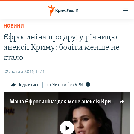
Доступність
посилання
Перейти
НОВИНИ
до
НОВИНИ
Єфросиніна про другу річницю
основного
ВОДА.КРИМ
матеріалу
анексії Криму: боліти менше не
ВІДЕО ТА ФОТО
Перейти
стало
до
ПОЛІТИКА
основної
22 лютий 2016, 15:11
БЛОГИ
навігації
Перейти
Поділитись
Читати без VPN
ПОГЛЯД
до
ІНТЕРВ'Ю
пошуку
Маша Єфросиніна: для мене анексія Криму – це розкол (відео)
ВСЕ ЗА ДЕНЬ
СПЕЦПРОЕКТИ
No media source currently available
ЯК ОБІЙТИ БЛОКУВАННЯ
ДЕПОРТАЦІЯ