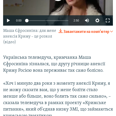
ВІДЕОУРОКИ «ELIFBE»
Русский
СВІДЧЕННЯ ОКУПАЦІЇ
Qırımtatar
0:00
2:50
УКРАЇНСЬКА ПРОБЛЕМА КРИМУ
Маша Єфросиніна: для мене
Завантажити на комп'ютер
ДОЛУЧАЙСЯ!
ІНФОГРАФІКА
анексія Криму – це розкол
(відео)
Усі сайти RFE/RL
Українська телеведуча, кримчанка Маша
Єфросиніна зізналася, що другу річницю анексії
Криму Росією вона переживає так само болісно.
«Хоч і минуло два роки з моменту анексії Криму, я
не можу сказати вам, що у мене боліти стало
менше або більше, воно болить так само сильно», –
сказала телеведуча в рамках проекту «Кримське
питання», який об'єднав низку ЗМІ, що займаються
кримською тематикою.