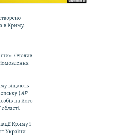
 створено
а в Криму.
аїни». Очолив
діомовлення
риму віщають
опську (
АР
асобів на його
області.
ації Криму і
ент України