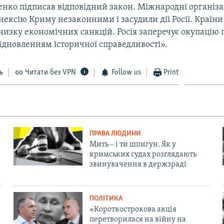
нко підписав відповідний закон. Міжнародні організа
нексію Криму незаконними і засудили дії Росії. Країни
изку економічних санкцій. Росія заперечує окупацію п
ідновленням історичної справедливості».
ь
Читати без VPN
Follow us
Print
ПРАВА ЛЮДИНИ
Мить – і ти шпигун. Як у
кримських судах розглядають
звинувачення в держзраді
ПОЛІТИКА
«Короткострокова акція
перетворилася на війну на