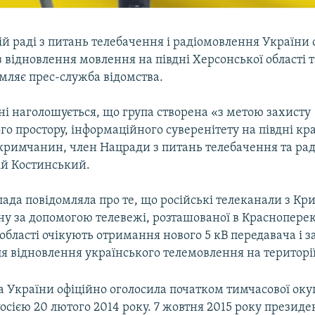
й раді з питань телебачення і радіомовлення України
з відновлення мовлення на півдні Херсонської області т
мляє прес-служба відомства.
і наголошується, що група створена «з метою захисту
о простору, інформаційного суверенітету на півдні кр
 кримчанин, член Нацради з питань телебачення та ра
ій Костинський.
ада повідомляла про те, що російські телеканали з К
у за допомогою телевежі, розташованої в Красноперек
В області очікують отримання нового 5 кВ передавача і з
 відновлення українського телемовлення на території 
 України офіційно оголосила початком тимчасової окуп
осією 20 лютого 2014 року. 7 жовтня 2015 року презид