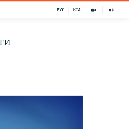
РУС
КТА
ти