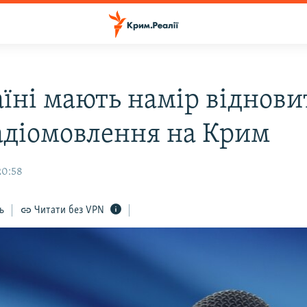
аїні мають намір віднови
адіомовлення на Крим
20:58
ь
Читати без VPN