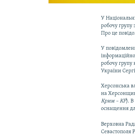
У Національні
робочу групу 
Про це повідо
У повідомленн
інформаційног
робочу групу
України Серг
Херсонська вл
на Херсонщин
Крим – КР
). 
оснащення для
Верховна Рада
Севастополя Р