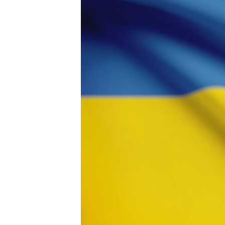
ВІДЕОУРОКИ «ELIFBE»
СВІДЧЕННЯ ОКУПАЦІЇ
УКРАЇНСЬКА ПРОБЛЕМА КРИМУ
ІНФОГРАФІКА