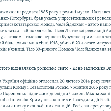
джихан народився 1885 року в родині мулли. Навчався 
анкт-Петербурзі, брав участь у просвітницьких і рево
кримськотатарської молоді. Челебіджіхан – автор наці
их татар – «Я поклявся!». Після Лютневої революції й
у, а згодом – головою першого Курултаю кримських тат
й більшовиками в січні 1918, убитий 23 лютого матрос
кій в'язниці. Тіло 33-річного Номана Челебіджихана 
того відзначають російське свято – День захисника Ві
 України офіційно оголосила 20 лютого 2014 року поч
упації Криму і Севастополя Росією. 7 жовтня 2015 року
о Порошенко підписав відповідний закон. Міжнародні 
цію і анексію Криму незаконними і засудили дії Росії.
вадили низку економічних санкцій. Росія заперечує ок