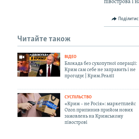
півострова і 
Поділитис
Читайте також
ВІДЕО
Блокада без сухопутної операції:
Крим сам себе не заправить і не
прогодує | Крим.Реалії
СУСПІЛЬСТВО
«Крим – не Росія»: маркетплейс
Ozon припинив прийом нових
замовлень на Кримському
півострові
Русский