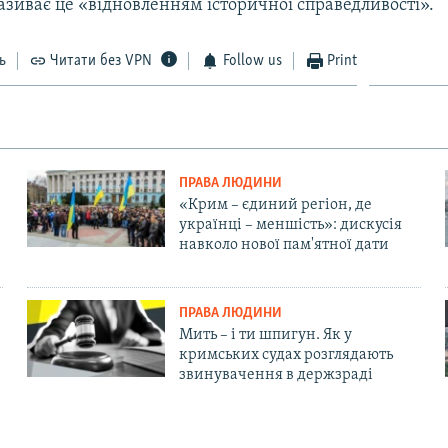
називає це «відновленням історичної справедливості».
ь
Читати без VPN
Follow us
Print
ПРАВА ЛЮДИНИ
«Крим – єдиний регіон, де
українці – меншість»: дискусія
навколо нової пам'ятної дати
ПРАВА ЛЮДИНИ
Мить – і ти шпигун. Як у
кримських судах розглядають
звинувачення в держзраді