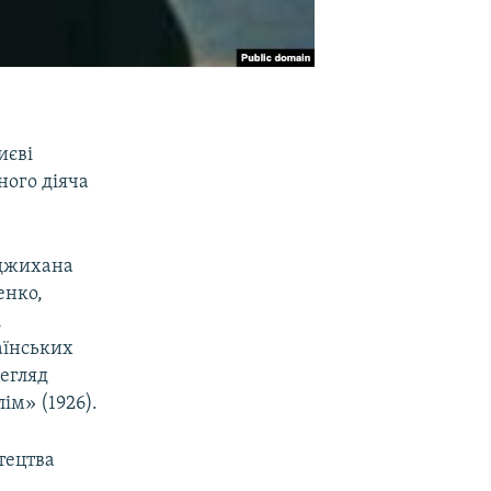
иєві
ного діяча
іджихана
енко,
,
аїнських
регляд
ім» (1926).
тецтва