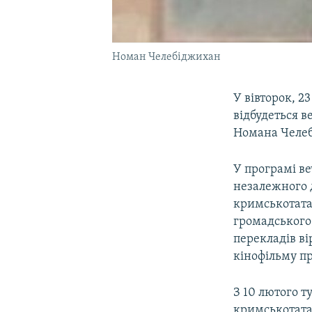
Номан Челебіджихан
У вівторок, 2
відбудеться в
Номана Челе
У програмі ве
незалежного 
кримськотатар
громадського
перекладів ві
кінофільму пр
З 10 лютого 
кримськотата