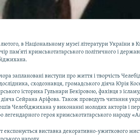
3 лютого, в Національному музеї літератури України в К
ечір пам'яті кримськотатарського політичного і держав
біджихана.
чора заплановані виступи про життя і творчість Челеб
дослідника, сходознавця, громадського діяча Юрія Кос
ського історика Гульнари Бекіровою, фахівця з ісламу
 діяча Сейрана Аріфова. Також проведуть читання укр
ршів Челебіджихана у виконанні молодих акторів і пе
о легендарного героя кримськотатарського народу «Ал
тут експонується виставка декоративно-ужиткового мис
рського народу.