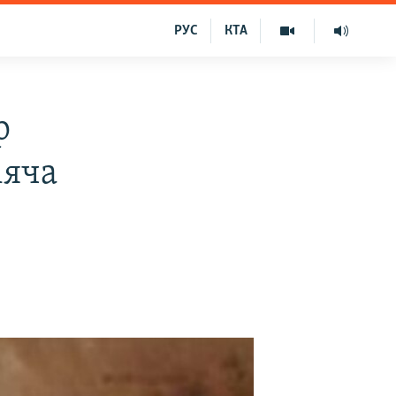
РУС
КТА
р
іяча