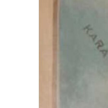
ВІДЕОУРОКИ «ELIFBE»
СВІДЧЕННЯ ОКУПАЦІЇ
УКРАЇНСЬКА ПРОБЛЕМА КРИМУ
ІНФОГРАФІКА