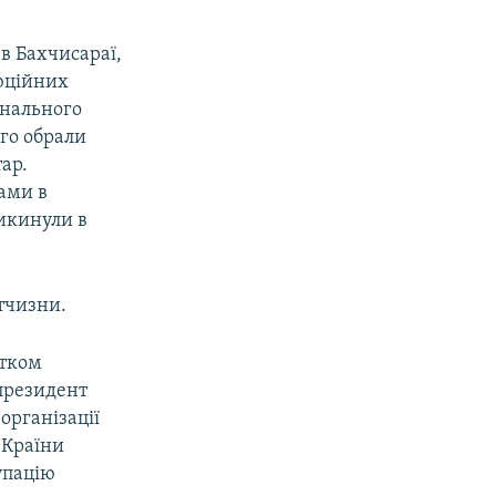
в Бахчисараї,
люційних
онального
ого обрали
ар.
ами в
викинули в
тчизни.
атком
 президент
організації
 Країни
упацію