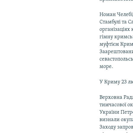
Номан Челебі
Стамбулі та С
організаціях 
гімну кримськ
муфтієм Крим
Заарештовани
севастопольсь
море.
У Криму 23 лю
Верховна Рада
тимчасової ок
України Петр
визнали окупа
Заходу запро