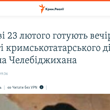
і 23 лютого готують вечі
ті кримськотатарського д
а Челебіджихана
09:36
ь
Читати без VPN