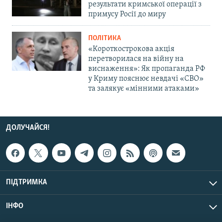
результати кримської операції з
примусу Росії до миру
ПОЛІТИКА
«Короткострокова акція
перетворилася на війну на
виснаження»: Як пропаганда РФ
у Криму пояснює невдачі «СВО»
та залякує «мінними атаками»
ДОЛУЧАЙСЯ!
ПІДТРИМКА
ІНФО