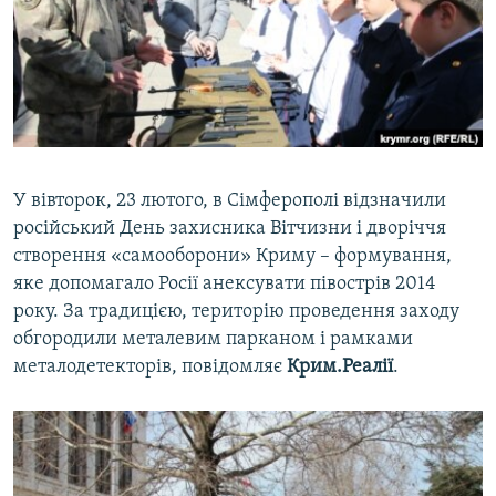
ВІДЕОУРОКИ «ELIFBE»
Русский
СВІДЧЕННЯ ОКУПАЦІЇ
Qırımtatar
УКРАЇНСЬКА ПРОБЛЕМА КРИМУ
ДОЛУЧАЙСЯ!
ІНФОГРАФІКА
У вівторок, 23 лютого, в Сімферополі відзначили
російський День захисника Вітчизни і дворіччя
Усі сайти RFE/RL
створення «самооборони» Криму – формування,
яке допомагало Росії анексувати півострів 2014
року. За традицією, територію проведення заходу
обгородили металевим парканом і рамками
металодетекторів, повідомляє
Крим.Реалії
.​