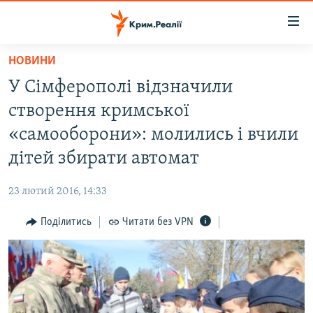
Доступність
посилання
Перейти
НОВИНИ
до
НОВИНИ
У Сімферополі відзначили
основного
ВОДА.КРИМ
матеріалу
створення кримської
ВІДЕО ТА ФОТО
Перейти
«самооборони»: молились і вчили
до
ПОЛІТИКА
дітей збирати автомат
основної
БЛОГИ
навігації
23 лютий 2016, 14:33
Перейти
ПОГЛЯД
до
Поділитись
Читати без VPN
ІНТЕРВ'Ю
пошуку
ВСЕ ЗА ДЕНЬ
СПЕЦПРОЕКТИ
ЯК ОБІЙТИ БЛОКУВАННЯ
ДЕПОРТАЦІЯ