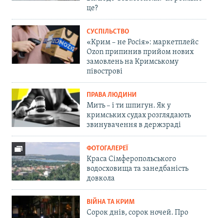
це?
СУСПІЛЬСТВО
«Крим – не Росія»: маркетплейс
Ozon припинив прийом нових
замовлень на Кримському
півострові
ПРАВА ЛЮДИНИ
Мить – і ти шпигун. Як у
кримських судах розглядають
звинувачення в держзраді
ФОТОГАЛЕРЕЇ
Краса Сімферопольського
водосховища та занедбаність
довкола
ВІЙНА ТА КРИМ
Сорок днів, сорок ночей. Про