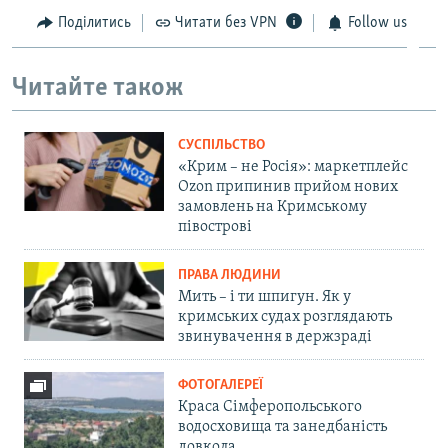
Поділитись
Читати без VPN
Follow us
Читайте також
СУСПІЛЬСТВО
«Крим – не Росія»: маркетплейс
Ozon припинив прийом нових
замовлень на Кримському
півострові
ПРАВА ЛЮДИНИ
Мить – і ти шпигун. Як у
кримських судах розглядають
звинувачення в держзраді
ФОТОГАЛЕРЕЇ
Краса Сімферопольського
водосховища та занедбаність
довкола