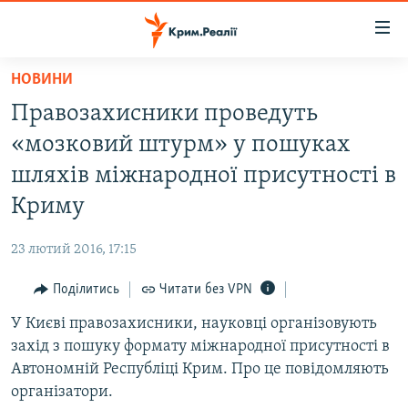
Доступність
посилання
Перейти
НОВИНИ
до
НОВИНИ
Правозахисники проведуть
основного
ВОДА.КРИМ
матеріалу
«мозковий штурм» у пошуках
ВІДЕО ТА ФОТО
Перейти
шляхів міжнародної присутності в
до
ПОЛІТИКА
Криму
основної
БЛОГИ
навігації
23 лютий 2016, 17:15
Перейти
ПОГЛЯД
до
Поділитись
Читати без VPN
ІНТЕРВ'Ю
пошуку
У Києві правозахисники, науковці організовують
ВСЕ ЗА ДЕНЬ
захід з пошуку формату міжнародної присутності в
СПЕЦПРОЕКТИ
Автономній Республіці Крим. Про це повідомляють
організатори.
ЯК ОБІЙТИ БЛОКУВАННЯ
ДЕПОРТАЦІЯ