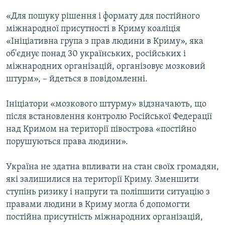
ВІДЕОУРОКИ «ELIFBE»
«Для пошуку рішення і формату для постійного
Русский
СВІДЧЕННЯ ОКУПАЦІЇ
міжнародної присутності в Криму коаліція
Qırımtatar
«Ініціативна група з прав людини в Криму», яка
УКРАЇНСЬКА ПРОБЛЕМА КРИМУ
об'єднує понад 30 українських, російських і
ДОЛУЧАЙСЯ!
ІНФОГРАФІКА
міжнародних організацій, організовує мозковий
штурм», – йдеться в повідомленні.
Ініціатори «мозкового штурму» відзначають, що
Усі сайти RFE/RL
після встановлення контролю Російської Федерації
над Кримом на території півострова «постійно
порушуються права людини».
Україна не здатна впливати на стан своїх громадян,
які залишилися на території Криму. Зменшити
ступінь ризику і напруги та поліпшити ситуацію з
правами людини в Криму могла б допомогти
постійна присутність міжнародних організацій,