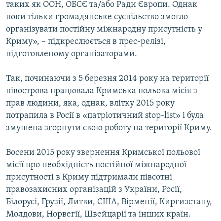
таких як ООН, ОБСЄ та/або Ради Європи. Однак
поки тільки громадянське суспільство змогло
організувати постійну міжнародну присутність у
Криму», – підкреслюється в прес-релізі,
підготовленому організаторами.
Так, починаючи з 5 березня 2014 року на території
півострова працювала Кримська польова місія з
прав людини, яка, однак, влітку 2015 року
потрапила в Росії в «патріотичний stop-list» і була
змушена згорнути свою роботу на території Криму.
Восени 2015 року звернення Кримської польової
місії про необхідність постійної міжнародної
присутності в Криму підтримали півсотні
правозахисних організацій з України, Росії,
Білорусі, Грузії, Литви, США, Вірменії, Киргизстану,
Молдови, Норвегії, Швейцарії та інших країн.