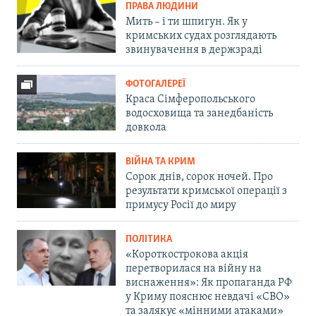
ПРАВА ЛЮДИНИ
Мить – і ти шпигун. Як у
кримських судах розглядають
звинувачення в держзраді
ФОТОГАЛЕРЕЇ
Краса Сімферопольського
водосховища та занедбаність
довкола
ВІЙНА ТА КРИМ
Сорок днів, сорок ночей. Про
результати кримської операції з
примусу Росії до миру
ПОЛІТИКА
«Короткострокова акція
перетворилася на війну на
виснаження»: Як пропаганда РФ
у Криму пояснює невдачі «СВО»
та залякує «мінними атаками»