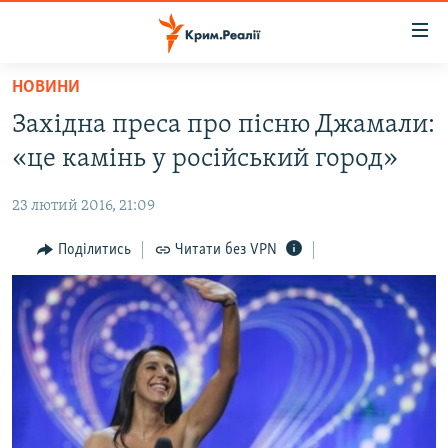
Доступність
посилання
Перейти
НОВИНИ
до
НОВИНИ
Західна преса про пісню Джамали:
основного
ВОДА.КРИМ
матеріалу
«це камінь у російський город»
ВІДЕО ТА ФОТО
Перейти
до
23 лютий 2016, 21:09
ПОЛІТИКА
основної
БЛОГИ
Поділитись
Читати без VPN
навігації
Перейти
ПОГЛЯД
до
ІНТЕРВ'Ю
пошуку
ВСЕ ЗА ДЕНЬ
СПЕЦПРОЕКТИ
ЯК ОБІЙТИ БЛОКУВАННЯ
ДЕПОРТАЦІЯ