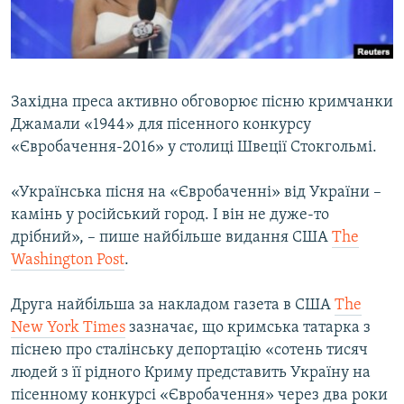
ВІДЕОУРОКИ «ELIFBE»
Русский
СВІДЧЕННЯ ОКУПАЦІЇ
Qırımtatar
УКРАЇНСЬКА ПРОБЛЕМА КРИМУ
Західна преса активно обговорює пісню кримчанки
ДОЛУЧАЙСЯ!
ІНФОГРАФІКА
Джамали «1944» для пісенного конкурсу
«Євробачення-2016» у столиці Швеції Стокгольмі.
«Українська пісня на «Євробаченні» від України –
Усі сайти RFE/RL
камінь у російський город. І він не дуже-то
дрібний», – пише найбільше видання США
The
Washington Post
.
Друга найбільша за накладом газета в США
The
New York Times
зазначає, що кримська татарка з
піснею про сталінську депортацію «сотень тисяч
людей з її рідного Криму представить Україну на
пісенному конкурсі «Євробачення» через два роки