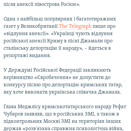
після анексії півострова Росією».
Одна з найбільш популярних і багатотиражних
газет у Великобританії
The Telegraph
пише про
«відлуння анексії». «Українці чують відлуння
російської анексії Криму в пісні Джамали про
сталінську депортацію її народу», – йдеться в
репортажі видання.
У Держдумі Російської Федерації закликають
керівництво «Євробачення» не допустити до
конкурсу пісню про депортацію кримських татар,
яку хоче виконати українська співачка Джамала.
Глава Меджлісу кримськотатарського народу Рефат
Чубаров заявляв, що в російських ЗМІ, а також в
підконтрольних Москві ЗМІ на територіях інших
держав «розв'язана справжня психологічна війна,