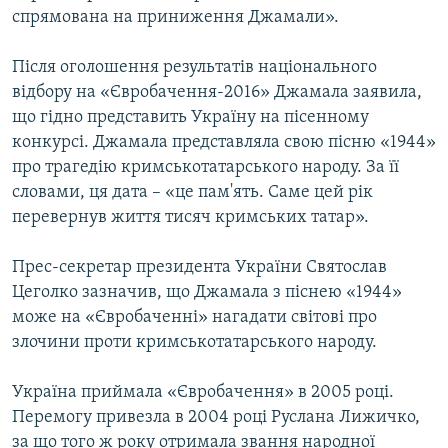
спрямована на приниження Джамали».
Після оголошення результатів національного
відбору на «Євробачення-2016» Джамала заявила,
що гідно представить Україну на пісенному
конкурсі. Джамала представляла свою пісню «1944»
про трагедію кримськотатарського народу. За її
словами, ця дата – «це пам'ять. Саме цей рік
перевернув життя тисяч кримських татар».
Прес-секретар президента України Святослав
Цеголко зазначив, що Джамала з піснею «1944»
може на «Євробаченні» нагадати світові про
злочини проти кримськотатарського народу.
Україна приймала «Євробачення» в 2005 році.
Перемогу привезла в 2004 році Руслана Лижичко,
за що того ж року отримала звання народної