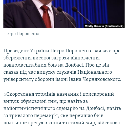
ВІДЕОУРОКИ «ELIFBE»
Русский
СВІДЧЕННЯ ОКУПАЦІЇ
Qırımtatar
УКРАЇНСЬКА ПРОБЛЕМА КРИМУ
Петро Порошенко
ДОЛУЧАЙСЯ!
ІНФОГРАФІКА
Президент України Петро Порошенко заявляє про
збереження високої загрози відновлення
Усі сайти RFE/RL
повномасштабних боїв на Донбасі. Про це він
сказав під час випуску слухачів Національного
університету оборони імені Івана Черняховського.
«Скорочення термінів навчання і прискорений
випуск обумовлені тим, що навіть за
найоптимістичнішого сценарію на Донбасі, навіть
за тривалого перемир’я, яке перейшло би в
політичне врегулювання та сталий мир, військова