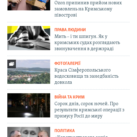
Ozon припинив прийом нових
замовлень на Кримському
півострові
ПРАВА ЛЮДИНИ
Мить – і ти шпигун. Як у
кримських судах розглядають
звинувачення в держзраді
ФОТОГАЛЕРЕЇ
Краса Сімферопольського
водосховища та занедбаність
довкола
ВІЙНА ТА КРИМ
Сорок днів, сорок ночей. Про
результати кримської операції з
примусу Росії до миру
ПОЛІТИКА