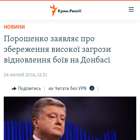
Доступність
посилання
Перейти
НОВИНИ
до
НОВИНИ
Порошенко заявляє про
основного
ВОДА.КРИМ
матеріалу
збереження високої загрози
ВІДЕО ТА ФОТО
Перейти
відновлення боїв на Донбасі
до
ПОЛІТИКА
основної
24 лютий 2016, 12:51
БЛОГИ
навігації
Перейти
Поділитись
Читати без VPN
ПОГЛЯД
до
ІНТЕРВ'Ю
пошуку
ВСЕ ЗА ДЕНЬ
СПЕЦПРОЕКТИ
ЯК ОБІЙТИ БЛОКУВАННЯ
ДЕПОРТАЦІЯ