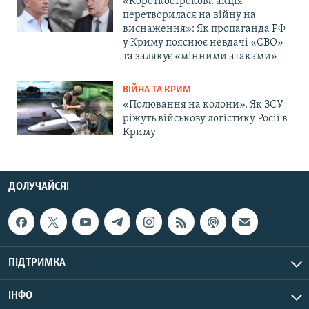
«Короткострокова акція
перетворилася на війну на
виснаження»: Як пропаганда РФ
у Криму пояснює невдачі «СВО»
та залякує «мінними атаками»
ВІЙНА ТА КРИМ
«Полювання на колони». Як ЗСУ
ріжуть військову логістику Росії в
Криму
ДОЛУЧАЙСЯ!
ПІДТРИМКА
ІНФО